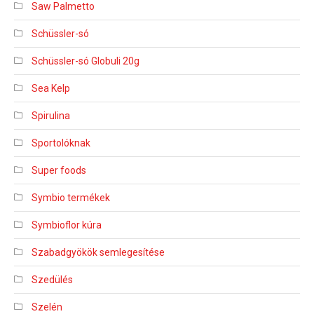
Saw Palmetto
Schüssler-só
Schüssler-só Globuli 20g
Sea Kelp
Spirulina
Sportolóknak
Super foods
Symbio termékek
Symbioflor kúra
Szabadgyökök semlegesítése
Szedülés
Szelén