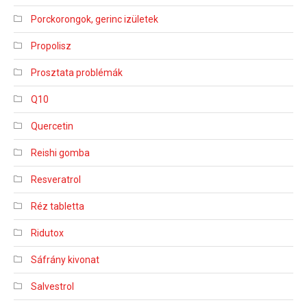
Porckorongok, gerinc izületek
Propolisz
Prosztata problémák
Q10
Quercetin
Reishi gomba
Resveratrol
Réz tabletta
Ridutox
Sáfrány kivonat
Salvestrol