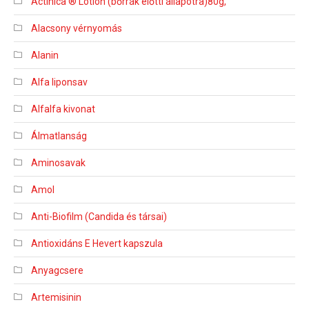
Actinica ® Lotion (bőrrák előtti állapotra)80g,
Alacsony vérnyomás
Alanin
Alfa liponsav
Alfalfa kivonat
Álmatlanság
Aminosavak
Amol
Anti-Biofilm (Candida és társai)
Antioxidáns E Hevert kapszula
Anyagcsere
Artemisinin