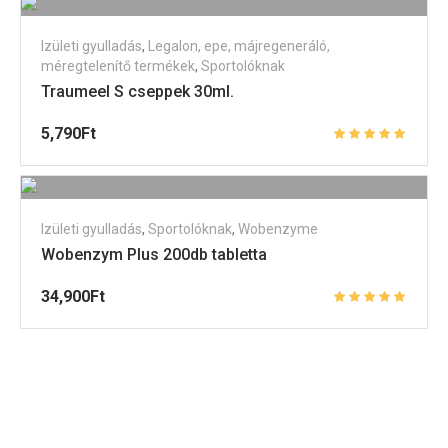
Izületi gyulladás
,
Legalon, epe, májregeneráló,
méregtelenítő termékek
,
Sportolóknak
Traumeel S cseppek 30ml.
5,790
Ft
Izületi gyulladás
,
Sportolóknak
,
Wobenzyme
Wobenzym Plus 200db tabletta
34,900
Ft