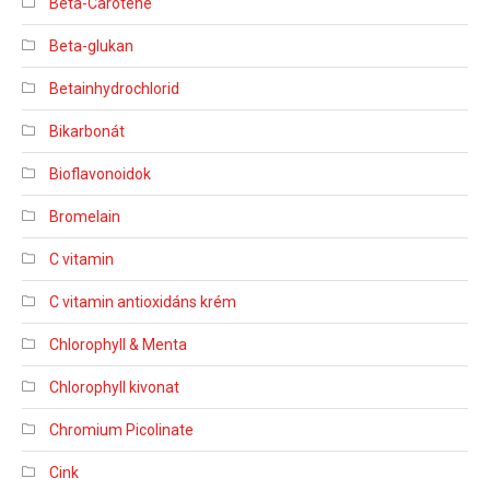
Beta-Carotene
Beta-glukan
Betainhydrochlorid
Bikarbonát
Bioflavonoidok
Bromelain
C vitamin
C vitamin antioxidáns krém
Chlorophyll & Menta
Chlorophyll kivonat
Chromium Picolinate
Cink