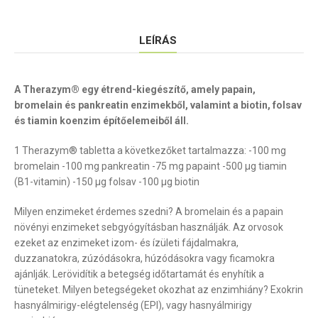
LEÍRÁS
A Therazym® egy étrend-kiegészítő, amely papain,
bromelain és pankreatin enzimekből, valamint a biotin, folsav
és tiamin koenzim építőelemeiből áll.
1 Therazym® tabletta a következőket tartalmazza: -100 mg
bromelain -100 mg pankreatin -75 mg papaint -500 µg tiamin
(B1-vitamin) -150 µg folsav -100 µg biotin
Milyen enzimeket érdemes szedni? A bromelain és a papain
növényi enzimeket sebgyógyításban használják. Az orvosok
ezeket az enzimeket izom- és ízületi fájdalmakra,
duzzanatokra, zúzódásokra, húzódásokra vagy ficamokra
ajánlják. Lerövidítik a betegség időtartamát és enyhítik a
tüneteket. Milyen betegségeket okozhat az enzimhiány? Exokrin
hasnyálmirigy-elégtelenség (EPI), vagy hasnyálmirigy