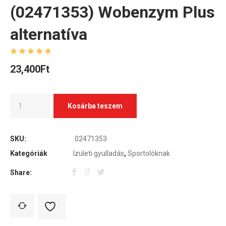
(02471353) Wobenzym Plus
alternatíva
23,400
Ft
Kosárba teszem
SKU:
02471353
Kategóriák
Izületi gyulladás
,
Sportolóknak
Share: