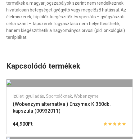
termékek a magyar jogszabályok szerint nem rendelkeznek
hivatalosan betegséget gyógyító vagy megelőző hatással. Az
élelmiszerek, táplálék-kiegészítők és speciális – gyógyászati
célra szánt – tápszerek fogyasztása nem helyettesíthetik,
hanem kiegészíthetik a hagyományos orvosi (pld. onkológiai)
terápiákat.
Kapcsolódó termékek
Izületi gyulladás
,
Sportolóknak
,
Wobenzyme
(Wobenzym alternatíva ) Enzymax K 360db.
kapszula (00932011)
44,900
Ft