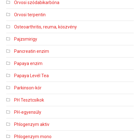
Orvosi szódabikarbóna
Orvosi terpentin
Osteoarthritis, reuma, köszvény
Pajzsmirigy
Pancreatin enzim
Papaya enzim
Papaya Levél Tea
Parkinson-kór
PH Tesztcsíkok
PH-egyensúly
Phlogenzym aktiv
Phlogenzym mono