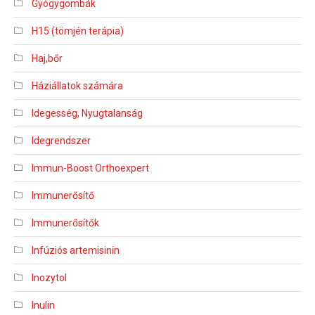
Gyógygombák
H15 (tömjén terápia)
Haj,bőr
Háziállatok számára
Idegesség, Nyugtalanság
Idegrendszer
Immun-Boost Orthoexpert
Immunerősítő
Immunerősítők
Infúziós artemisinin
Inozytol
Inulin