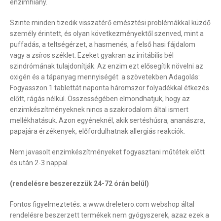
enzimhiány.
Szinte minden tizedik visszatérő emésztési problémákkal küzdő
személy érintett, és olyan következményektől szenved, mint a
puffadás, a teltségérzet, a hasmenés, a felső hasi fájdalom
vagy a zsíros széklet. Ezeket gyakran az irritábilis bél
szindrómának tulajdonítják. Az enzim ezt elősegítik növelni az
oxigén és a tápanyag mennyiségét a szövetekben Adagolás:
Fogyasszon 1 tablettát naponta háromszor folyadékkal étkezés
előtt, rágás nélkül. Összességében elmondhatjuk, hogy az
enzimkészítményeknek nincs a szakirodalom által ismert
mellékhatásuk. Azon egyéneknél, akik sertéshúsra, ananászra,
papajára érzékenyek, előfordulhatnak allergiás reakciók.
Nem javasolt enzimkészítményeket fogyasztani műtétek előtt
és után 2-3 nappal.
(rendelésre beszerezzük 24-72 órán belül)
Fontos figyelmeztetés: a www.dreletero.com webshop által
rendelésre beszerzett termékek nem gyógyszerek, azaz ezek a