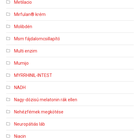
Metilacio
Mirfulan® krém
Molibdén
Msm fájdalomcsillapító
Multi enzim
Mumijo
MYRRHINIL-INTEST
NADH
Nagy-dózisú melatonin rák ellen
Nehézfémek megkötése
Neuropátiás láb
Niacin