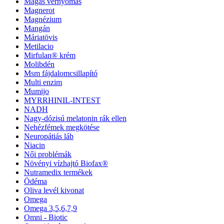
Magas vérnyomás
Magnerot
Magnézium
Mangán
Máriatövis
Metilacio
Mirfulan® krém
Molibdén
Msm fájdalomcsillapító
Multi enzim
Mumijo
MYRRHINIL-INTEST
NADH
Nagy-dózisú melatonin rák ellen
Nehézfémek megkötése
Neuropátiás láb
Niacin
Női problémák
Növényi vízhajtó Biofax®
Nutramedix termékek
Ödéma
Oliva levél kivonat
Omega
Omega 3,5,6,7,9
Omni - Biotic