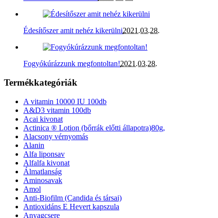
Édesítőszer amit nehéz kikerülni
2021.03.28.
Fogyókúrázzunk megfontoltan!
2021.03.28.
Termékkategóriák
A vitamin 10000 IU 100db
A&D3 vitamin 100db
Acai kivonat
Actinica ® Lotion (bőrrák előtti állapotra)80g,
Alacsony vérnyomás
Alanin
Alfa liponsav
Alfalfa kivonat
Álmatlanság
Aminosavak
Amol
Anti-Biofilm (Candida és társai)
Antioxidáns E Hevert kapszula
Anyagcsere