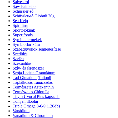
Salvestrol
Saw Palmetto
Schüssler-só
Schüssler-só Globuli 20g
Sea Kelp
Spirulina
Sportolóknak
Super foods
Symbio termékek
Symbioflor kúra
Szabadgyökök semlegesítése
Szedülés
Szelén
Szexualitás
Szív- és érrendszer
Szója Lecitin Granulátum
Tad Glutation | Tationil
Táplálkozás Tanácsadás
Természetes Astaxanthin
Természetes Chlorella
Thym Uvocal Plus kapszula
Tömjén illóolaj
Triple Omega 3-6-9 (120db)
Vanádium
Vanádium & Chromium