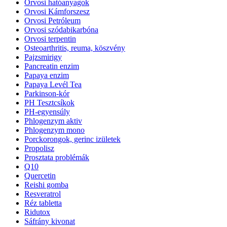
Orvosi hatóanyagok
Orvosi Kámforszesz
Orvosi Petróleum
Orvosi szódabikarbóna
Orvosi terpentin
Osteoarthritis, reuma, köszvény
Pajzsmirigy
Pancreatin enzim
Papaya enzim
Papaya Levél Tea
Parkinson-kór
PH Tesztcsíkok
PH-egyensúly
Phlogenzym aktiv
Phlogenzym mono
Porckorongok, gerinc izületek
Propolisz
Prosztata problémák
Q10
Quercetin
Reishi gomba
Resveratrol
Réz tabletta
Ridutox
Sáfrány kivonat