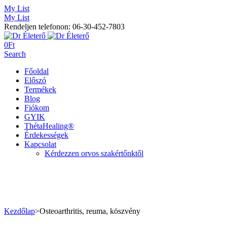
My List
My List
Rendeljen telefonon: 06-30-452-7803
0
Ft
Search
Főoldal
Előszó
Termékek
Blog
Fiókom
GYIK
ThétaHealing®
Érdekességek
Kapcsolat
Kérdezzen orvos szakértőnktől
Kezdőlap
>
Osteoarthritis, reuma, köszvény