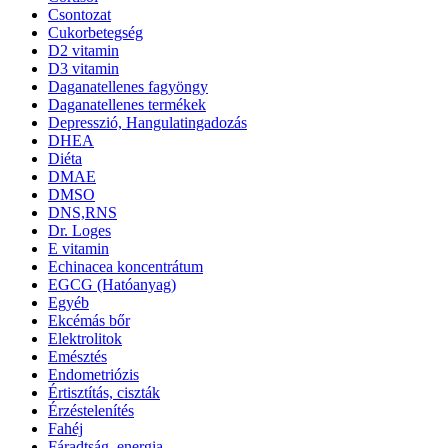
Csontozat
Cukorbetegség
D2 vitamin
D3 vitamin
Daganatellenes fagyöngy
Daganatellenes termékek
Depresszió, Hangulatingadozás
DHEA
Diéta
DMAE
DMSO
DNS,RNS
Dr. Loges
E vitamin
Echinacea koncentrátum
EGCG (Hatóanyag)
Egyéb
Ekcémás bőr
Elektrolitok
Emésztés
Endometriózis
Értisztítás, ciszták
Érzéstelenítés
Fahéj
Fáradtság, energia