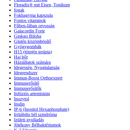
Floradix® mit Eisen, Tonikum
fogak
Fokhagyma kapszula
Fontos vitaminok
Fűben-fában orvosság
Galacordin Forte
Ginkgo Biloba
Glutén közömbösítő
Gyógygombák
H15 (tömjén terápia)
Haj,bőr
Háziállatok számára
Idegesség, Nyugtalanság
Idegrendszer
Immun-Boost Orthoexpert
Immunerősítő
Immunerősítők
Infúziós artemisinin
Inozytol
Inulin
IP-6 (Inositol Hexaphosphate)
Irritábilis bél szindróma
Izületi gyulladás
Jótékony Bélbaktériumok