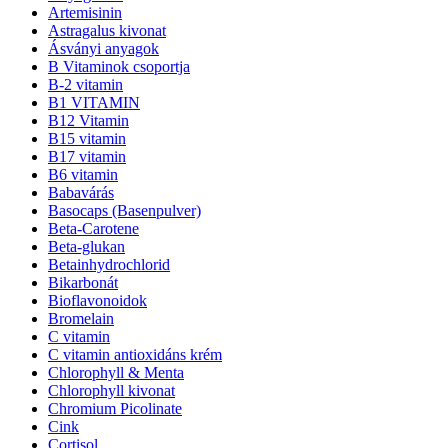
Artemisinin
Astragalus kivonat
Ásványi anyagok
B Vitaminok csoportja
B-2 vitamin
B1 VITAMIN
B12 Vitamin
B15 vitamin
B17 vitamin
B6 vitamin
Babavárás
Basocaps (Basenpulver)
Beta-Carotene
Beta-glukan
Betainhydrochlorid
Bikarbonát
Bioflavonoidok
Bromelain
C vitamin
C vitamin antioxidáns krém
Chlorophyll & Menta
Chlorophyll kivonat
Chromium Picolinate
Cink
Cortisol