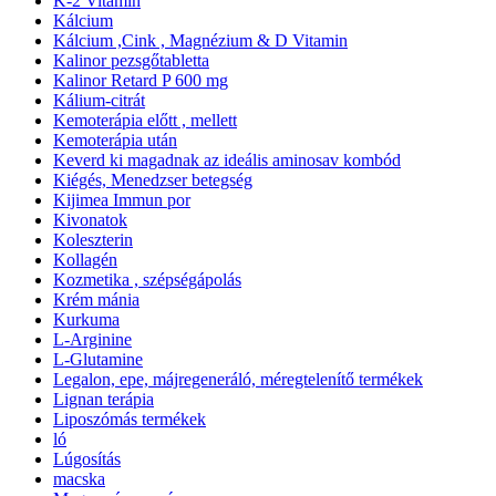
K-2 Vitamin
Kálcium
Kálcium ,Cink , Magnézium & D Vitamin
Kalinor pezsgőtabletta
Kalinor Retard P 600 mg
Kálium-citrát
Kemoterápia előtt , mellett
Kemoterápia után
Keverd ki magadnak az ideális aminosav kombód
Kiégés, Menedzser betegség
Kijimea Immun por
Kivonatok
Koleszterin
Kollagén
Kozmetika , szépségápolás
Krém mánia
Kurkuma
L-Arginine
L-Glutamine
Legalon, epe, májregeneráló, méregtelenítő termékek
Lignan terápia
Liposzómás termékek
ló
Lúgosítás
macska