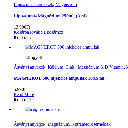
Liposzómás termékek
,
Magnézium
Liposzómás Magnézium 250ml. (Acti)
13,900
Ft
Kosárba
Tovább a kosárhoz
0
out of 5
Elfogyott
Ásványi anyagok
,
Kálcium ,Cink , Magnézium & D Vitamin
,
MAGNEROT 500 injekciós ampullák 10X5 ml.
5,990
Ft
Read More
0
out of 5
Ásványi anyagok
,
Magnézium
,
Nutramedix termékek