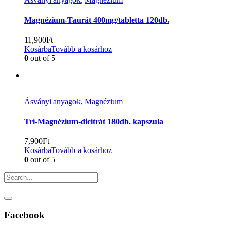
Magnézium-Taurát 400mg/tabletta 120db.
11,900
Ft
Kosárba
Tovább a kosárhoz
0
out of 5
Ásványi anyagok
,
Magnézium
Tri-Magnézium-dicitrát 180db. kapszula
7,900
Ft
Kosárba
Tovább a kosárhoz
0
out of 5
Facebook