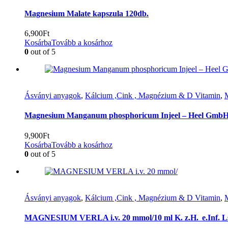
Magnesium Malate kapszula 120db.
6,900
Ft
Kosárba
Tovább a kosárhoz
0
out of 5
Ásványi anyagok
,
Kálcium ,Cink , Magnézium & D Vitamin
,
Magnesium Manganum phosphoricum Injeel – Heel GmbH 
9,900
Ft
Kosárba
Tovább a kosárhoz
0
out of 5
Ásványi anyagok
,
Kálcium ,Cink , Magnézium & D Vitamin
,
MAGNESIUM VERLA i.v. 20 mmol/10 ml K. z.H. e.Inf. L