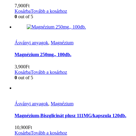
7,900
Ft
Kosárba
Tovább a kosárhoz
0
out of 5
Ásványi anyagok
,
Magnézium
Magnézium 250mg., 100db.
3,900
Ft
Kosárba
Tovább a kosárhoz
0
out of 5
Ásványi anyagok
,
Magnézium
Magnézium-Biszglicinát plusz 111MG/kapszula 120db.
10,900
Ft
Kosárba
Tovább a kosárhoz