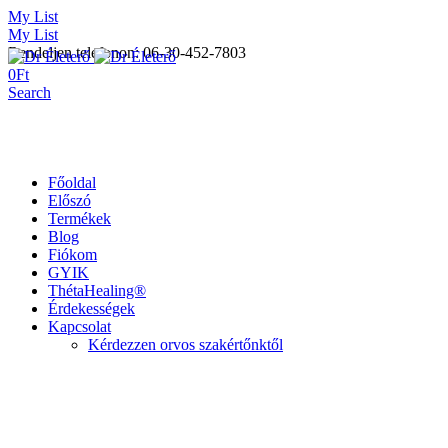
My List
My List
Rendeljen telefonon: 06-30-452-7803
0
Ft
Search
Főoldal
Előszó
Termékek
Blog
Fiókom
GYIK
ThétaHealing®
Érdekességek
Kapcsolat
Kérdezzen orvos szakértőnktől