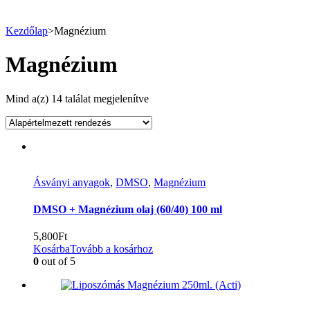
Kezdőlap
>
Magnézium
Magnézium
Mind a(z) 14 találat megjelenítve
Ásványi anyagok
,
DMSO
,
Magnézium
DMSO + Magnézium olaj (60/40) 100 ml
5,800
Ft
Kosárba
Tovább a kosárhoz
0
out of 5