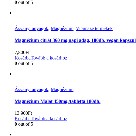
0
out of 5
Ásványi anyagok
,
Magnézium
,
Vitamaze termékek
Magnézium-citrát 360 mg napi adag, 180db. vegán kapszul
7,800
Ft
Kosárba
Tovább a kosárhoz
0
out of 5
Ásványi anyagok
,
Magnézium
Magnézium-Malát 450mg./tabletta 180db.
13,900
Ft
Kosárba
Tovább a kosárhoz
0
out of 5