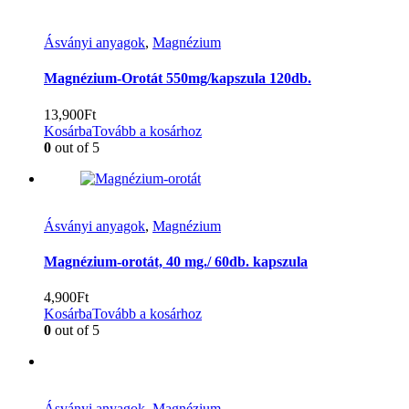
Ásványi anyagok
,
Magnézium
Magnézium-Orotát 550mg/kapszula 120db.
13,900
Ft
Kosárba
Tovább a kosárhoz
0
out of 5
Ásványi anyagok
,
Magnézium
Magnézium-orotát, 40 mg./ 60db. kapszula
4,900
Ft
Kosárba
Tovább a kosárhoz
0
out of 5
Ásványi anyagok
,
Magnézium