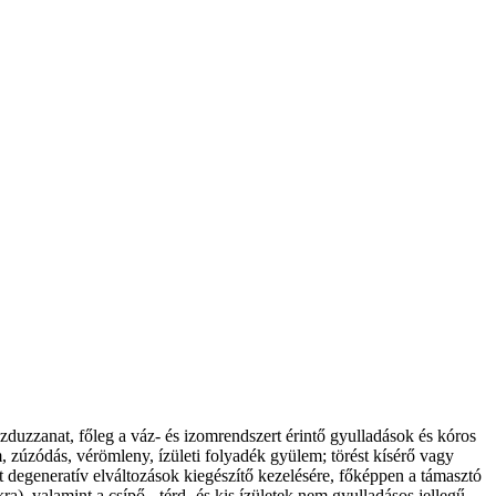
szduzzanat, főleg a váz- és izomrendszert érintő gyulladások és kóros
 zúzódás, vérömleny, ízületi folyadék gyülem; törést kísérő vagy
 degeneratív elváltozások kiegészítő kezelésére, főképpen a támasztó
a), valamint a csípő-, térd- és kis ízületek nem gyulladásos jellegű