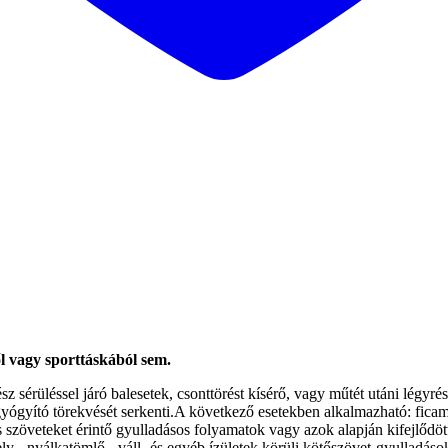
 vagy sporttáskából sem.
 sérüléssel járó balesetek, csonttörést kísérő, vagy műtét utáni légyré
yógyító törekvését serkenti.A következő esetekben alkalmazható: ficam,
szöveteket érintő gyulladásos folyamatok vagy azok alapján kifejlődött
-, nyálkatömlő-, váll- és egyéb ízületek körüli kötőszövet-gyulladásokr