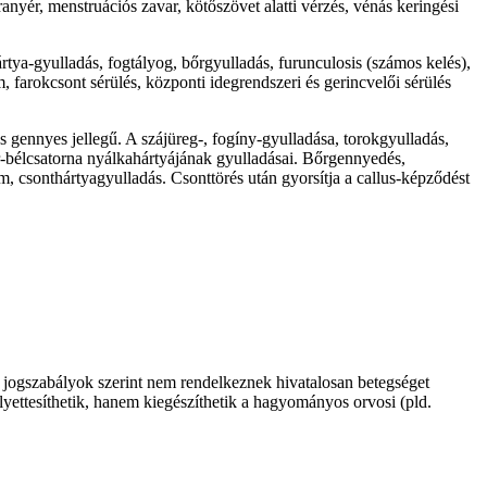
anyér, menstruációs zavar, kötőszövet alatti vérzés, vénás keringési
rtya-gyulladás, fogtályog, bőrgyulladás, furunculosis (számos kelés),
farokcsont sérülés, központi idegrendszeri és gerincvelői sérülés
 gennyes jellegű. A szájüreg-, fogíny-gyulladása, torokgyulladás,
r-bélcsatorna nyálkahártyájának gyulladásai. Bőrgennyedés,
, csonthártyagyulladás. Csonttörés után gyorsítja a callus-képződést
 jogszabályok szerint nem rendelkeznek hivatalosan betegséget
lyettesíthetik, hanem kiegészíthetik a hagyományos orvosi (pld.