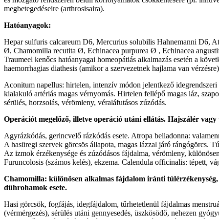
megbetegedéseire (arthrosisaira).
Hatóanyagok:
Hepar sulfuris calcareum D6, Mercurius solubilis Hahnemanni D6, A
Ø, Chamomilla recutita Ø, Echinacea purpurea Ø , Echinacea angusti
Traumeel kenőcs hatóanyagai homeopátiás alkalmazás esetén a következ
haemorrhagias diathesis (amikor a szervezetnek hajlama van vérzésre)
Aconitum napellus: hirtelen, intenzív módon jelentkező idegrendszeri és
kialakuló artériás magas vérnyomás. Hirtelen fellépő magas láz, szapora
sérülés, horzsolás, vérömleny, véraláfutásos zúzódás.
Operációt megelőző, illetve operáció utáni ellátás. Hajszálér vagy
Agyrázkódás, gerincvelő rázkódás esete. Atropa belladonna: valamennyi
A hasüregi szervek görcsös állapota, magas lázzal járó rángógörcs. Túl
Az izmok érzékenysége és zúzódásos fájdalma, vérömleny, különösen a
Furuncolosis (számos kelés), ekzema. Calendula officinalis: tépett, vágo
Chamomilla: különösen alkalmas fájdalom iránti túlérzékenység, n
dührohamok esete.
Hasi görcsök, fogfájás, idegfájdalom, tűrhetetlenül fájdalmas menstruá
(vérmérgezés), sérülés utáni gennyesedés, üszkösödő, nehezen gyógyul