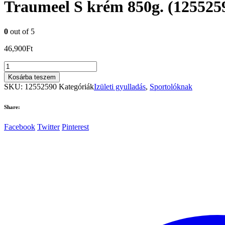
Traumeel S krém 850g. (125525
0
out of 5
46,900
Ft
Traumeel
S
Kosárba teszem
krém
SKU:
12552590
Kategóriák
Izületi gyulladás
,
Sportolóknak
850g.
(12552590)
Share:
mennyiség
Facebook
Twitter
Pinterest