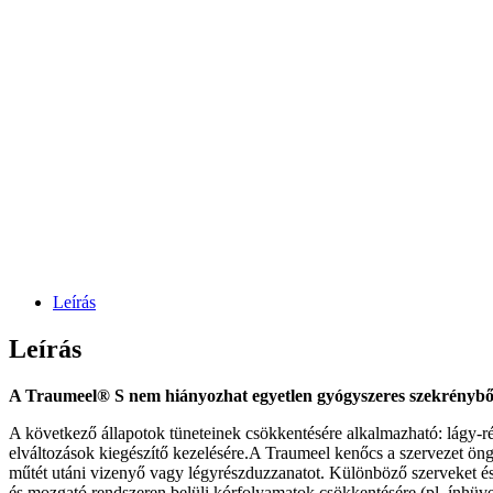
Leírás
Leírás
A Traumeel® S nem hiányozhat egyetlen gyógyszeres szekrényből
A következő állapotok tüneteinek csökkentésére alkalmazható: lágy-rész
elváltozások kiegészítő kezelésére.A Traumeel kenőcs a szervezet öng
műtét utáni vizenyő vagy légyrészduzzanatot. Különböző szerveket és 
és mozgató rendszeren belüli kórfolyamatok csökkentésére (pl. ínhüvely