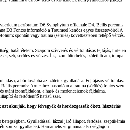
Hypericum perforatum D6,Symphytum officinale D4, Bellis perennis
tana D3 Fontos információ a Traumeel kenőcs egyes összetevőiről A
efolium: spontán vagy trauma (sérülés) következtében fellépő vérzés,
ség, halálfélelem. Szapora szívverés és vértolulásos fejfájás, hirtelen
t, seb, sérülés és vérzés. Ín-, izomtúlterhelés, ízületi ficam, tompa
ladása, a bőr továbbá az izületek gyulladása. Fejfájásos vértolulás.
 Bellis perennis: Arnicahoz hasonlóan a trauma (sérülés) fontos szere.
tés utáni izomfájdalom, a hasi- és medenceizmok fájdalma.
lapító és fertőtlenítő hatású szer.
azt akarják, hogy felvegyék és hordozgassák őket), hisztériás
betegségben. Gyulladással, lázzal járó állapot, fertőzés, szeptikémia
(méhizomzat-gyulladás). Hamamelis virginiana: alsó végtagon