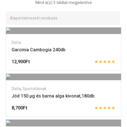
Mind a(z) 5 találat megjelenítve
Diéta
Garcinia Cambogia 240db
12,900
Ft
Diéta
,
Sportolóknak
Jód 150 µg és barna alga kivonat,180db.
8,700
Ft