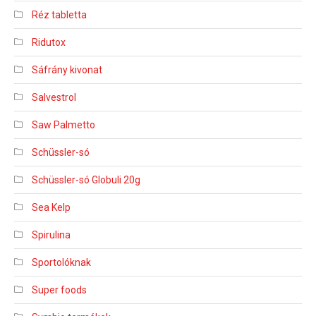
Réz tabletta
Ridutox
Sáfrány kivonat
Salvestrol
Saw Palmetto
Schüssler-só
Schüssler-só Globuli 20g
Sea Kelp
Spirulina
Sportolóknak
Super foods