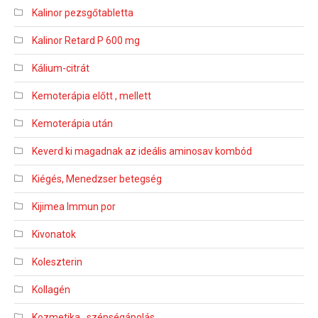
Kalinor pezsgőtabletta
Kalinor Retard P 600 mg
Kálium-citrát
Kemoterápia előtt , mellett
Kemoterápia után
Keverd ki magadnak az ideális aminosav kombód
Kiégés, Menedzser betegség
Kijimea Immun por
Kivonatok
Koleszterin
Kollagén
Kozmetika , szépségápolás