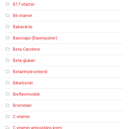
B17 vitamin
B6 vitamin
Babavárás
Basocaps (Basenpulver)
Beta-Carotene
Beta-glukan
Betainhydrochlorid
Bikarbonát
Bioflavonoidok
Bromelain
C vitamin
C vitamin antioxidáns krém