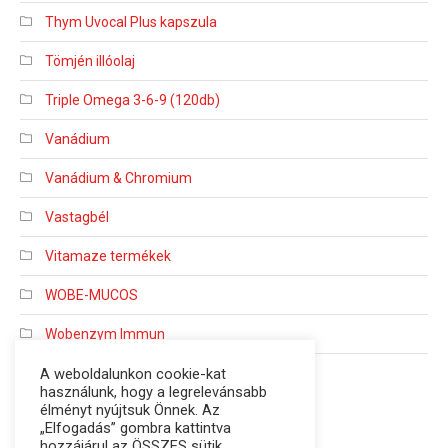
Thym Uvocal Plus kapszula
Tömjén illóolaj
Triple Omega 3-6-9 (120db)
Vanádium
Vanádium & Chromium
Vastagbél
Vitamaze termékek
WOBE-MUCOS
Wobenzym Immun
Wobenzyme
A weboldalunkon cookie-kat
használunk, hogy a legrelevánsabb
élményt nyújtsuk Önnek. Az
„Elfogadás” gombra kattintva
hozzájárul az ÖSSZES sütik