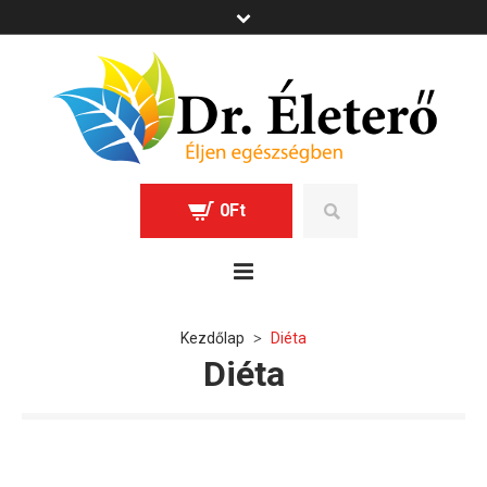
0
Ft
Kezdőlap
Diéta
>
Diéta