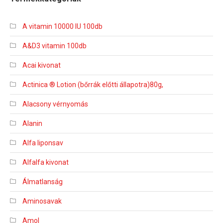
A vitamin 10000 IU 100db
A&D3 vitamin 100db
Acai kivonat
Actinica ® Lotion (bőrrák előtti állapotra)80g,
Alacsony vérnyomás
Alanin
Alfa liponsav
Alfalfa kivonat
Álmatlanság
Aminosavak
Amol