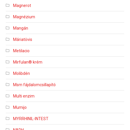
Magnerot
Magnézium
Mangán
Máriatövis
Metilacio
Mirfulan® krém
Molibdén
Msm fájdalomcsillapító
Multi enzim
Mumijo
MYRRHINIL-INTEST
NADH