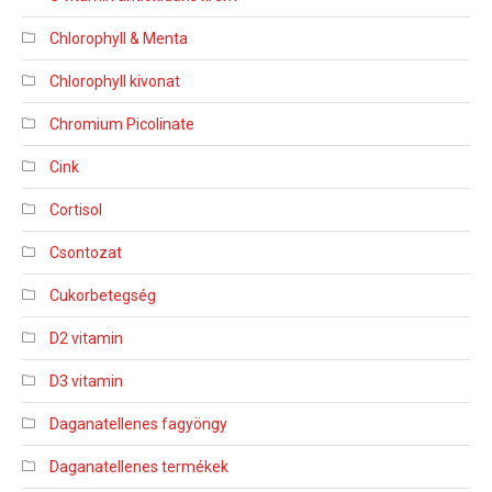
Chlorophyll & Menta
Chlorophyll kivonat
Chromium Picolinate
Cink
Cortisol
Csontozat
Cukorbetegség
D2 vitamin
D3 vitamin
Daganatellenes fagyöngy
Daganatellenes termékek