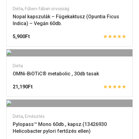
Diéta
,
Fűben-fában orvosság
Nopal kapszulák – Fügekaktusz (Opuntia Ficus
Indica) – Vegán 60db.
5,900
Ft
Diéta
OMNi-BiOTiC® metabolic , 30db tasak
21,190
Ft
Diéta
,
Emésztés
Pylopass™ Mono 60db., kapsz.(13426930
Helicobacter pylori fertőzés ellen)