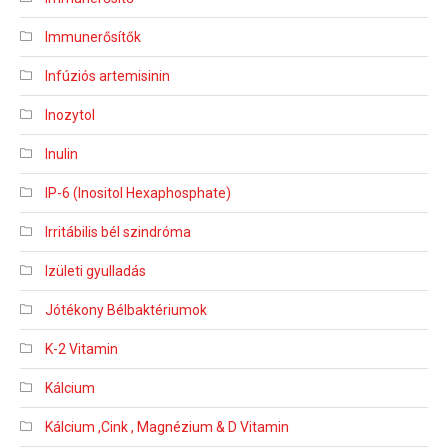
Immunerősítők
Infúziós artemisinin
Inozytol
Inulin
IP-6 (Inositol Hexaphosphate)
Irritábilis bél szindróma
Izületi gyulladás
Jótékony Bélbaktériumok
K-2 Vitamin
Kálcium
Kálcium ,Cink , Magnézium & D Vitamin