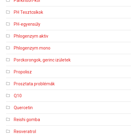
Parkinson-kór
PH Tesztcsíkok
PH-egyensúly
Phlogenzym aktiv
Phlogenzym mono
Porckorongok, gerinc izületek
Propolisz
Prosztata problémák
Q10
Quercetin
Reishi gomba
Resveratrol