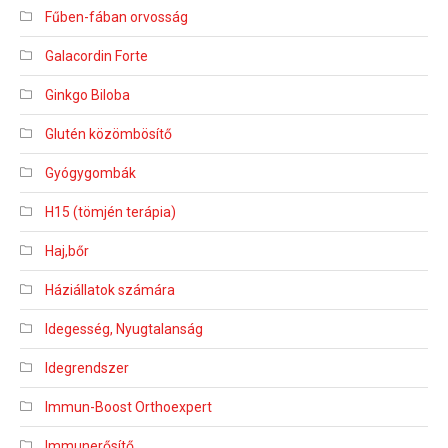
Fűben-fában orvosság
Galacordin Forte
Ginkgo Biloba
Glutén közömbösítő
Gyógygombák
H15 (tömjén terápia)
Haj,bőr
Háziállatok számára
Idegesség, Nyugtalanság
Idegrendszer
Immun-Boost Orthoexpert
Immunerősítő