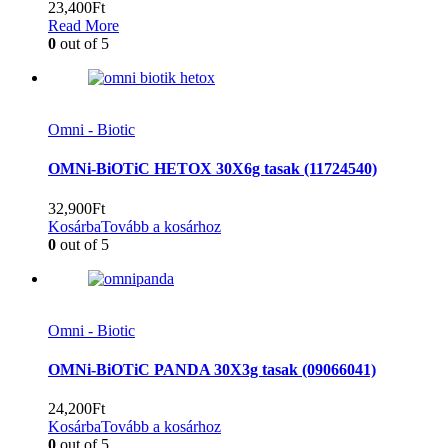
23,400
Ft
Read More
0
out of 5
Omni - Biotic
OMNi-BiOTiC HETOX 30X6g tasak (11724540)
32,900
Ft
Kosárba
Tovább a kosárhoz
0
out of 5
Omni - Biotic
OMNi-BiOTiC PANDA 30X3g tasak (09066041)
24,200
Ft
Kosárba
Tovább a kosárhoz
0
out of 5