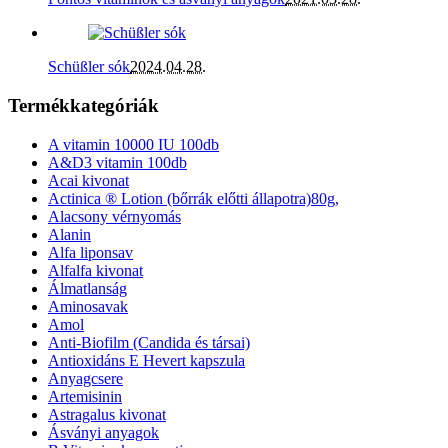
Schüßler sók
2024.04.28.
Termékkategóriák
A vitamin 10000 IU 100db
A&D3 vitamin 100db
Acai kivonat
Actinica ® Lotion (bőrrák előtti állapotra)80g,
Alacsony vérnyomás
Alanin
Alfa liponsav
Alfalfa kivonat
Álmatlanság
Aminosavak
Amol
Anti-Biofilm (Candida és társai)
Antioxidáns E Hevert kapszula
Anyagcsere
Artemisinin
Astragalus kivonat
Ásványi anyagok