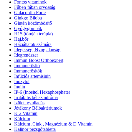
Fontos vitaminok
Fűben-fában orvosság
Galacordin Forte
Ginkgo Biloba
Glutén közömbösítő
Gyógygombák
H15 (tömjén terápia)
Haj,bőr
Háziállatok számára
Idegesség, Nyugtalanság
Idegrendszer
Immun-Boost Orthoexpert
Immunerősítő
Immunerősítők
Infúziós artemisinin
Inozytol
Inulin
IP-6 (Inositol Hexaphosphate)
Irritábilis bél szindróma
Izületi gyulladás
Jótékony Bélbaktériumok
K-2 Vitamin
Kálcium
Kálcium ,Cink , Magnézium & D Vitamin
Kalinor pezsgőtabletta