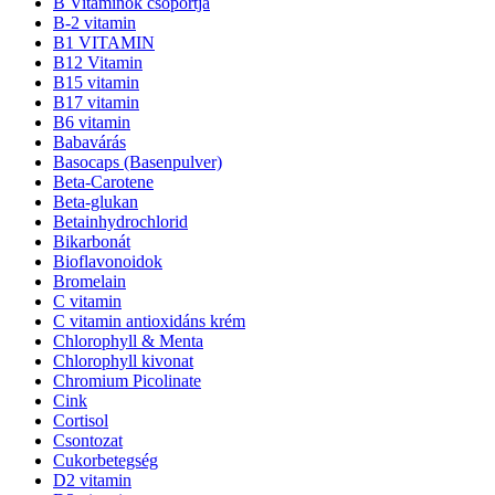
B Vitaminok csoportja
B-2 vitamin
B1 VITAMIN
B12 Vitamin
B15 vitamin
B17 vitamin
B6 vitamin
Babavárás
Basocaps (Basenpulver)
Beta-Carotene
Beta-glukan
Betainhydrochlorid
Bikarbonát
Bioflavonoidok
Bromelain
C vitamin
C vitamin antioxidáns krém
Chlorophyll & Menta
Chlorophyll kivonat
Chromium Picolinate
Cink
Cortisol
Csontozat
Cukorbetegség
D2 vitamin