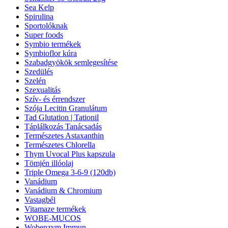
Sea Kelp
Spirulina
Sportolóknak
Super foods
Symbio termékek
Symbioflor kúra
Szabadgyökök semlegesítése
Szedülés
Szelén
Szexualitás
Szív- és érrendszer
Szója Lecitin Granulátum
Tad Glutation | Tationil
Táplálkozás Tanácsadás
Természetes Astaxanthin
Természetes Chlorella
Thym Uvocal Plus kapszula
Tömjén illóolaj
Triple Omega 3-6-9 (120db)
Vanádium
Vanádium & Chromium
Vastagbél
Vitamaze termékek
WOBE-MUCOS
Wobenzym Immun