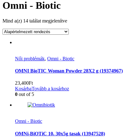
Omni - Biotic
Mind a(z) 14 találat megjelenítve
Női problémák
,
Omni - Biotic
OMNI BioTIC Woman Powder 28X2 g (19374967)
23,400
Ft
Kosárba
Tovább a kosárhoz
0
out of 5
Omni - Biotic
OMNi-BiOTiC 10. 30x5g tasak (13947528)