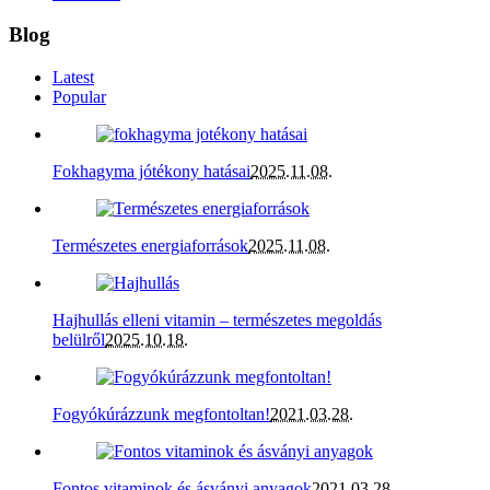
Blog
Latest
Popular
Fokhagyma jótékony hatásai
2025.11.08.
Természetes energiaforrások
2025.11.08.
Hajhullás elleni vitamin – természetes megoldás
belülről
2025.10.18.
Fogyókúrázzunk megfontoltan!
2021.03.28.
Fontos vitaminok és ásványi anyagok
2021.03.28.