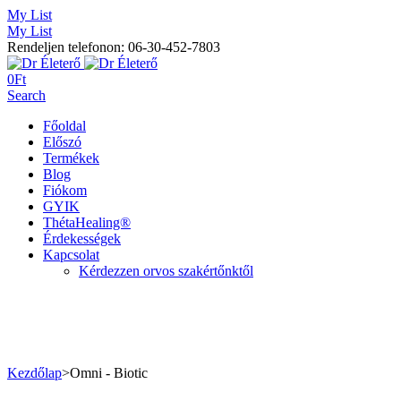
My List
My List
Rendeljen telefonon: 06-30-452-7803
0
Ft
Search
Főoldal
Előszó
Termékek
Blog
Fiókom
GYIK
ThétaHealing®
Érdekességek
Kapcsolat
Kérdezzen orvos szakértőnktől
Kezdőlap
>
Omni - Biotic