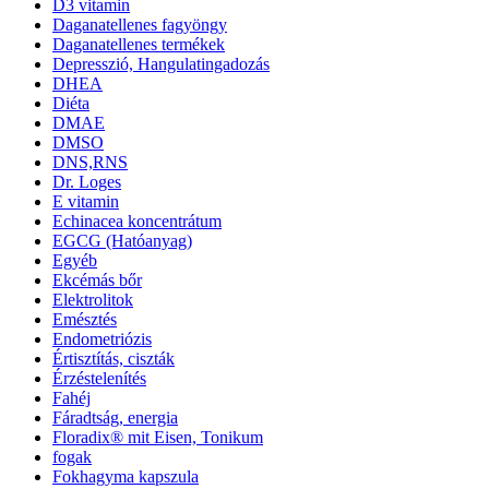
D3 vitamin
Daganatellenes fagyöngy
Daganatellenes termékek
Depresszió, Hangulatingadozás
DHEA
Diéta
DMAE
DMSO
DNS,RNS
Dr. Loges
E vitamin
Echinacea koncentrátum
EGCG (Hatóanyag)
Egyéb
Ekcémás bőr
Elektrolitok
Emésztés
Endometriózis
Értisztítás, ciszták
Érzéstelenítés
Fahéj
Fáradtság, energia
Floradix® mit Eisen, Tonikum
fogak
Fokhagyma kapszula