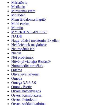
Máriatövis
Metilacio
Mirfulan® krém
Molibdén
Msm fájdalomcsillapító
Multi enzim
Mumijo
MYRRHINIL-INTEST
NADH
Nagy-dózisú melatonin rák ellen
Nehézfémek megkötése
Neuropátiás láb
Niacin
Női problémák
Növényi vízhajtó Biofax®
Nutramedix termékek
Ödéma
Oliva levél kivonat
Omega
Omega 3,5,6,7,9
Omni - Biotic
Orvosi hatóanyagok
Orvosi Kámforszesz
Orvosi Petróleum
Orvosi szódabikarbóna