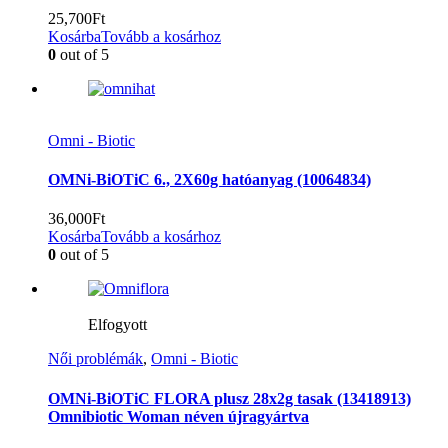
25,700
Ft
Kosárba
Tovább a kosárhoz
0
out of 5
Omni - Biotic
OMNi-BiOTiC 6., 2X60g hatóanyag (10064834)
36,000
Ft
Kosárba
Tovább a kosárhoz
0
out of 5
Elfogyott
Női problémák
,
Omni - Biotic
OMNi-BiOTiC FLORA plusz 28x2g tasak (13418913)
Omnibiotic Woman néven újragyártva