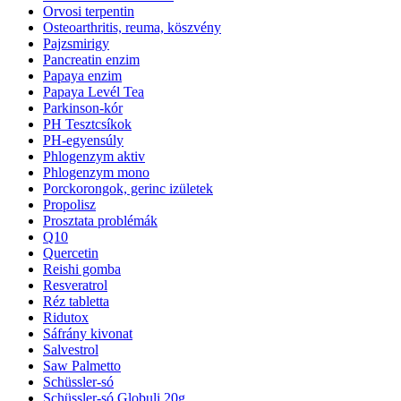
Orvosi terpentin
Osteoarthritis, reuma, köszvény
Pajzsmirigy
Pancreatin enzim
Papaya enzim
Papaya Levél Tea
Parkinson-kór
PH Tesztcsíkok
PH-egyensúly
Phlogenzym aktiv
Phlogenzym mono
Porckorongok, gerinc izületek
Propolisz
Prosztata problémák
Q10
Quercetin
Reishi gomba
Resveratrol
Réz tabletta
Ridutox
Sáfrány kivonat
Salvestrol
Saw Palmetto
Schüssler-só
Schüssler-só Globuli 20g