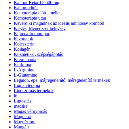
Kalinor Retard P 600 mg
Kálium-citrát
Kemoterápia előtt , mellett
Kemoterápia után
Keverd ki magadnak az ideális aminosav kombód
Kiégés, Menedzser betegség
Kijimea Immun por
Kivonatok
Koleszterin
Kollagén
Kozmetika , szépségápolás
Krém mánia
Kurkuma
L-Arginine
L-Glutamine
Legalon, epe, májregeneráló, méregtelenítő termékek
Lignan terápia
Liposzómás termékek
ló
Lúgosítás
macska
Magas vérnyomás
Magnerot
Magnézium
Mangán