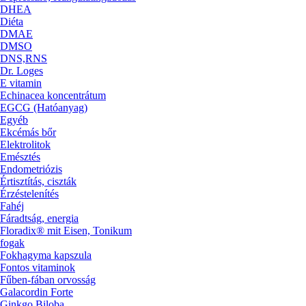
DHEA
Diéta
DMAE
DMSO
DNS,RNS
Dr. Loges
E vitamin
Echinacea koncentrátum
EGCG (Hatóanyag)
Egyéb
Ekcémás bőr
Elektrolitok
Emésztés
Endometriózis
Értisztítás, ciszták
Érzéstelenítés
Fahéj
Fáradtság, energia
Floradix® mit Eisen, Tonikum
fogak
Fokhagyma kapszula
Fontos vitaminok
Fűben-fában orvosság
Galacordin Forte
Ginkgo Biloba