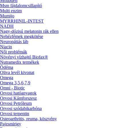
Molibdén
Msm fájdalomcsillapító
Multi enzim
Mumijo
MYRRHINIL-INTEST
NADH
Nagy-dózisú melatonin rák ellen
Nehézfémek megkötése
Neuropátiás láb
Niacin
Női problémák
Növényi vízhajtó Biofax®
Nutramedix termékek
Ödéma
Oliva levél kivonat
Omega
Omega 3,5,6,7,9
Omni - Biotic
Orvosi hatóanyagok
Orvosi Kámforszesz
Orvosi Petróleum
Orvosi szódabikarbóna
Orvosi terpentin
Osteoarthritis, reuma, köszvény
Pajzsmirigy