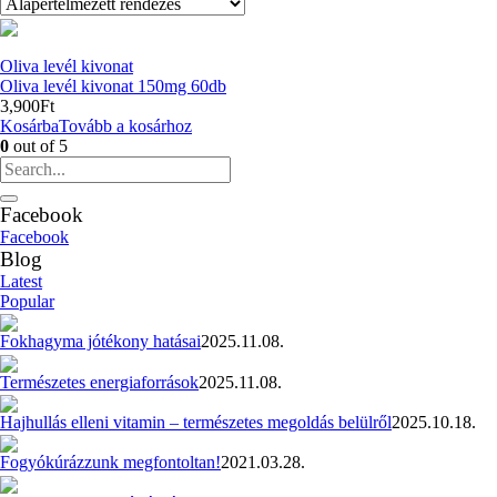
Oliva levél kivonat
Oliva levél kivonat 150mg 60db
3,900
Ft
Kosárba
Tovább a kosárhoz
0
out of 5
Facebook
Facebook
Blog
Latest
Popular
Fokhagyma jótékony hatásai
2025.11.08.
Természetes energiaforrások
2025.11.08.
Hajhullás elleni vitamin – természetes megoldás belülről
2025.10.18.
Fogyókúrázzunk megfontoltan!
2021.03.28.