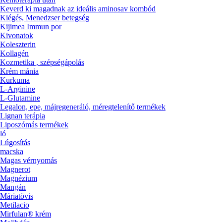
Keverd ki magadnak az ideális aminosav kombód
Kiégés, Menedzser betegség
Kijimea Immun por
Kivonatok
Koleszterin
Kollagén
Kozmetika , szépségápolás
Krém mánia
Kurkuma
L-Arginine
L-Glutamine
Legalon, epe, májregeneráló, méregtelenítő termékek
Lignan terápia
Liposzómás termékek
ló
Lúgosítás
macska
Magas vérnyomás
Magnerot
Magnézium
Mangán
Máriatövis
Metilacio
Mirfulan® krém