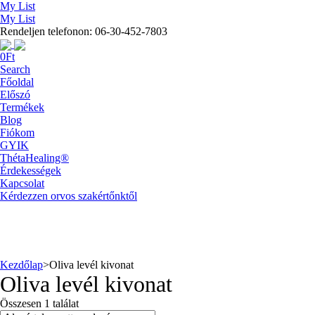
My List
My List
Rendeljen telefonon: 06-30-452-7803
0
Ft
Search
Főoldal
Előszó
Termékek
Blog
Fiókom
GYIK
ThétaHealing®
Érdekességek
Kapcsolat
Kérdezzen orvos szakértőnktől
Kezdőlap
>
Oliva levél kivonat
Oliva levél kivonat
Összesen 1 találat