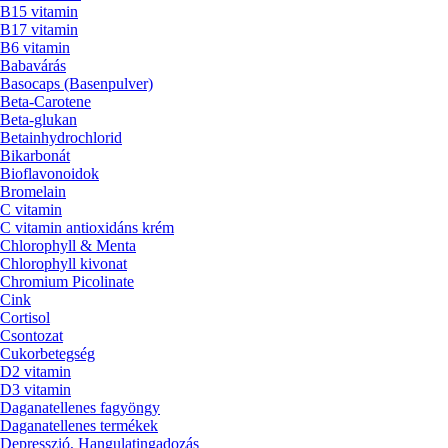
B15 vitamin
B17 vitamin
B6 vitamin
Babavárás
Basocaps (Basenpulver)
Beta-Carotene
Beta-glukan
Betainhydrochlorid
Bikarbonát
Bioflavonoidok
Bromelain
C vitamin
C vitamin antioxidáns krém
Chlorophyll & Menta
Chlorophyll kivonat
Chromium Picolinate
Cink
Cortisol
Csontozat
Cukorbetegség
D2 vitamin
D3 vitamin
Daganatellenes fagyöngy
Daganatellenes termékek
Depresszió, Hangulatingadozás