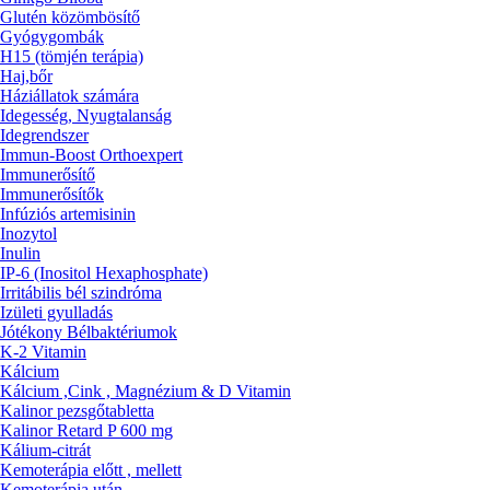
Glutén közömbösítő
Gyógygombák
H15 (tömjén terápia)
Haj,bőr
Háziállatok számára
Idegesség, Nyugtalanság
Idegrendszer
Immun-Boost Orthoexpert
Immunerősítő
Immunerősítők
Infúziós artemisinin
Inozytol
Inulin
IP-6 (Inositol Hexaphosphate)
Irritábilis bél szindróma
Izületi gyulladás
Jótékony Bélbaktériumok
K-2 Vitamin
Kálcium
Kálcium ,Cink , Magnézium & D Vitamin
Kalinor pezsgőtabletta
Kalinor Retard P 600 mg
Kálium-citrát
Kemoterápia előtt , mellett
Kemoterápia után