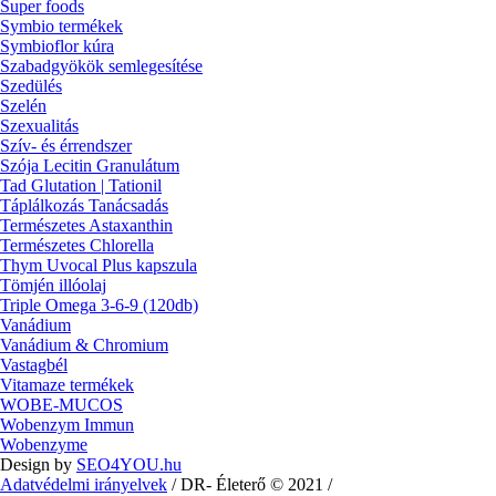
Super foods
Symbio termékek
Symbioflor kúra
Szabadgyökök semlegesítése
Szedülés
Szelén
Szexualitás
Szív- és érrendszer
Szója Lecitin Granulátum
Tad Glutation | Tationil
Táplálkozás Tanácsadás
Természetes Astaxanthin
Természetes Chlorella
Thym Uvocal Plus kapszula
Tömjén illóolaj
Triple Omega 3-6-9 (120db)
Vanádium
Vanádium & Chromium
Vastagbél
Vitamaze termékek
WOBE-MUCOS
Wobenzym Immun
Wobenzyme
Design by
SEO4YOU.hu
Adatvédelmi irányelvek
/ DR- Életerő © 2021 /