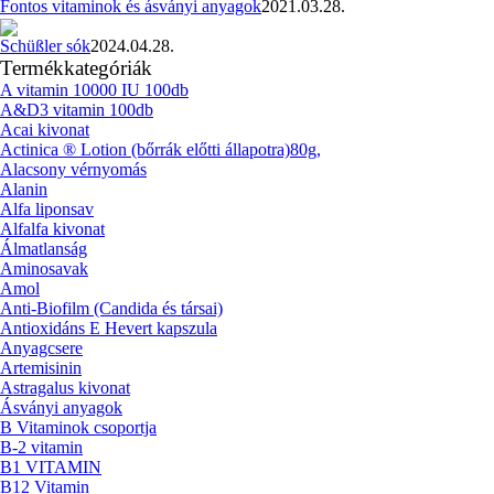
Fontos vitaminok és ásványi anyagok
2021.03.28.
Schüßler sók
2024.04.28.
Termékkategóriák
A vitamin 10000 IU 100db
A&D3 vitamin 100db
Acai kivonat
Actinica ® Lotion (bőrrák előtti állapotra)80g,
Alacsony vérnyomás
Alanin
Alfa liponsav
Alfalfa kivonat
Álmatlanság
Aminosavak
Amol
Anti-Biofilm (Candida és társai)
Antioxidáns E Hevert kapszula
Anyagcsere
Artemisinin
Astragalus kivonat
Ásványi anyagok
B Vitaminok csoportja
B-2 vitamin
B1 VITAMIN
B12 Vitamin