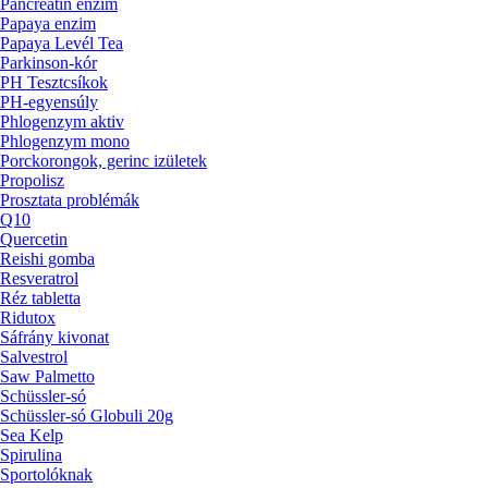
Pancreatin enzim
Papaya enzim
Papaya Levél Tea
Parkinson-kór
PH Tesztcsíkok
PH-egyensúly
Phlogenzym aktiv
Phlogenzym mono
Porckorongok, gerinc izületek
Propolisz
Prosztata problémák
Q10
Quercetin
Reishi gomba
Resveratrol
Réz tabletta
Ridutox
Sáfrány kivonat
Salvestrol
Saw Palmetto
Schüssler-só
Schüssler-só Globuli 20g
Sea Kelp
Spirulina
Sportolóknak