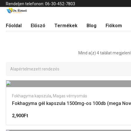
Rendeljen telefonon: 06-30-452-7803
Kezdőlap
Fokhagyma kapszula
>
Fokhagyma kapszula
Főoldal
Előszó
Termékek
Blog
Fiókom
Mind a(z) 4 találat megjelen
Fokhagyma kapszula
,
Magas vérnyomás
Fokhagyma gél kapszula 1500mg-os 100db (mega No
2,900
Ft