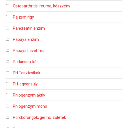
Osteoarthritis, reuma, köszvény
Pajzsmirigy
Pancreatin enzim
Papaya enzim
Papaya Levél Tea
Parkinson-kór
PH Tesztcsíkok
PH-egyensúly
Phlogenzym aktiv
Phlogenzym mono
Porckorongok, gerinc izületek