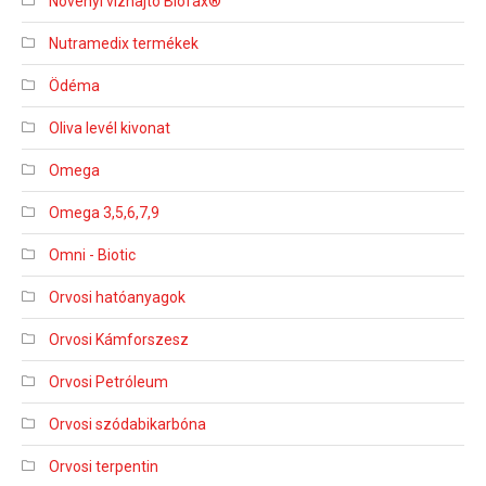
Növényi vízhajtó Biofax®
Nutramedix termékek
Ödéma
Oliva levél kivonat
Omega
Omega 3,5,6,7,9
Omni - Biotic
Orvosi hatóanyagok
Orvosi Kámforszesz
Orvosi Petróleum
Orvosi szódabikarbóna
Orvosi terpentin