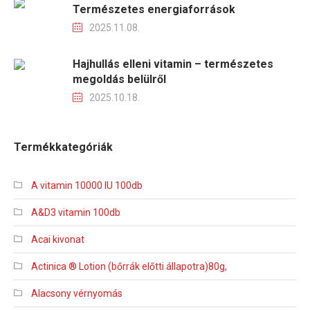
Természetes energiaforrások
2025.11.08.
Hajhullás elleni vitamin – természetes
megoldás belülről
2025.10.18.
Termékkategóriák
A vitamin 10000 IU 100db
A&D3 vitamin 100db
Acai kivonat
Actinica ® Lotion (bőrrák előtti állapotra)80g,
Alacsony vérnyomás