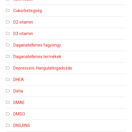
Cukorbetegség
D2 vitamin
D3 vitamin
Daganatellenes fagyöngy
Daganatellenes termékek
Depresszió, Hangulatingadozás
DHEA
Diéta
DMAE
DMSO
DNS,RNS