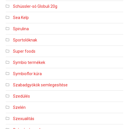
Schüssler-só Globuli 20g
Sea Kelp
Spirulina
Sportolóknak
Super foods
Symbio termékek
Symbioflor kúra
Szabadgyökök semlegesítése
Szedülés
Szelén
Szexualitás