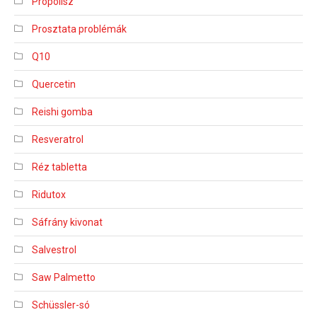
Propolisz
Prosztata problémák
Q10
Quercetin
Reishi gomba
Resveratrol
Réz tabletta
Ridutox
Sáfrány kivonat
Salvestrol
Saw Palmetto
Schüssler-só