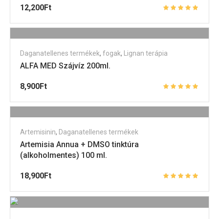
12,200
Ft
Daganatellenes termékek
,
fogak
,
Lignan terápia
ALFA MED Szájvíz 200ml.
8,900
Ft
Artemisinin
,
Daganatellenes termékek
Artemisia Annua + DMSO tinktúra
(alkoholmentes) 100 ml.
18,900
Ft