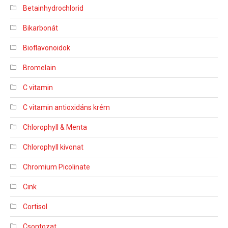
Betainhydrochlorid
Bikarbonát
Bioflavonoidok
Bromelain
C vitamin
C vitamin antioxidáns krém
Chlorophyll & Menta
Chlorophyll kivonat
Chromium Picolinate
Cink
Cortisol
Csontozat