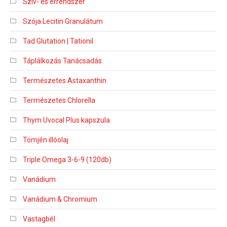
Szív- és érrendszer
Szója Lecitin Granulátum
Tad Glutation | Tationil
Táplálkozás Tanácsadás
Természetes Astaxanthin
Természetes Chlorella
Thym Uvocal Plus kapszula
Tömjén illóolaj
Triple Omega 3-6-9 (120db)
Vanádium
Vanádium & Chromium
Vastagbél