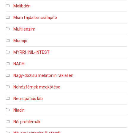
Molibdén
Msm fájdalomcsillapító
Multi enzim
Mumijo
MYRRHINIL-INTEST
NADH
Nagy-dózisú melatonin rák ellen
Nehézfémek megkötése
Neuropátiás láb
Niacin
Női problémák