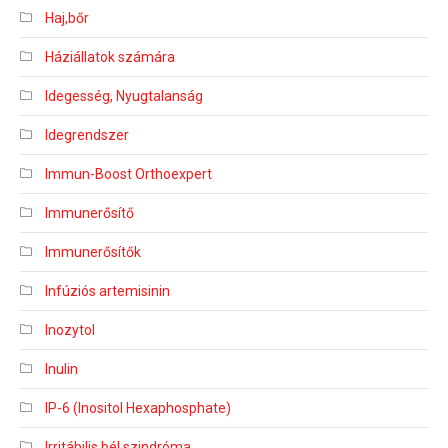
Haj,bőr
Háziállatok számára
Idegesség, Nyugtalanság
Idegrendszer
Immun-Boost Orthoexpert
Immunerősítő
Immunerősítők
Infúziós artemisinin
Inozytol
Inulin
IP-6 (Inositol Hexaphosphate)
Irritábilis bél szindróma