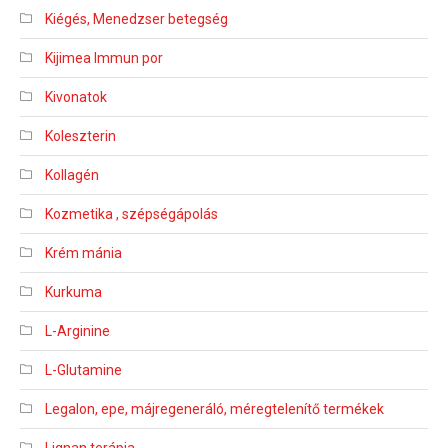
Kiégés, Menedzser betegség
Kijimea Immun por
Kivonatok
Koleszterin
Kollagén
Kozmetika , szépségápolás
Krém mánia
Kurkuma
L-Arginine
L-Glutamine
Legalon, epe, májregeneráló, méregtelenítő termékek
Lignan terápia