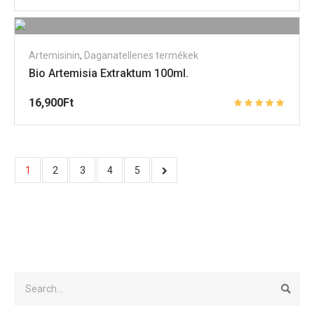
Artemisinin
,
Daganatellenes termékek
Bio Artemisia Extraktum 100ml.
16,900
Ft
1
2
3
4
5