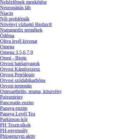
Nehézfémek megkötése
Neuropátiás láb
Niacin
Női problémák
Növényi vízhajtó Biofax®
Nutramedix termékek
Ödéma
Oliva levél kivonat
Omega
Omega 3,5,6,7,9
Omni - Biotic
Orvosi hatóanyagok
Orvosi Kámforszesz
Orvosi Petróleum
Orvosi szódabikarbóna
Orvosi terpentin
Osteoarthritis, reuma, köszvény
Pajzsmirigy
Pancreatin enzim
Papaya enzim
Papaya Levél Tea
Parkinson-kór
PH Tesztcsíkok
PH-egyensúly
Phlogenzym aktiv