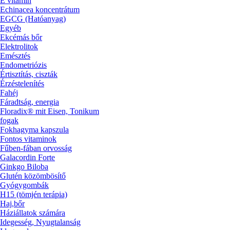
E vitamin
Echinacea koncentrátum
EGCG (Hatóanyag)
Egyéb
Ekcémás bőr
Elektrolitok
Emésztés
Endometriózis
Értisztítás, ciszták
Érzéstelenítés
Fahéj
Fáradtság, energia
Floradix® mit Eisen, Tonikum
fogak
Fokhagyma kapszula
Fontos vitaminok
Fűben-fában orvosság
Galacordin Forte
Ginkgo Biloba
Glutén közömbösítő
Gyógygombák
H15 (tömjén terápia)
Haj,bőr
Háziállatok számára
Idegesség, Nyugtalanság