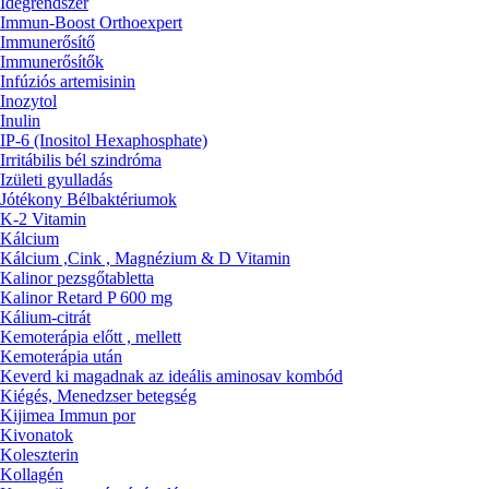
Idegrendszer
Immun-Boost Orthoexpert
Immunerősítő
Immunerősítők
Infúziós artemisinin
Inozytol
Inulin
IP-6 (Inositol Hexaphosphate)
Irritábilis bél szindróma
Izületi gyulladás
Jótékony Bélbaktériumok
K-2 Vitamin
Kálcium
Kálcium ,Cink , Magnézium & D Vitamin
Kalinor pezsgőtabletta
Kalinor Retard P 600 mg
Kálium-citrát
Kemoterápia előtt , mellett
Kemoterápia után
Keverd ki magadnak az ideális aminosav kombód
Kiégés, Menedzser betegség
Kijimea Immun por
Kivonatok
Koleszterin
Kollagén