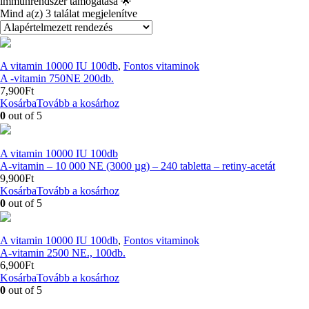
immunrendszer támogatása 🌟
Mind a(z) 3 találat megjelenítve
A vitamin 10000 IU 100db
,
Fontos vitaminok
A -vitamin 750NE 200db.
7,900
Ft
Kosárba
Tovább a kosárhoz
0
out of 5
A vitamin 10000 IU 100db
A-vitamin – 10 000 NE (3000 µg) – 240 tabletta – retiny-acetát
9,900
Ft
Kosárba
Tovább a kosárhoz
0
out of 5
A vitamin 10000 IU 100db
,
Fontos vitaminok
A-vitamin 2500 NE., 100db.
6,900
Ft
Kosárba
Tovább a kosárhoz
0
out of 5