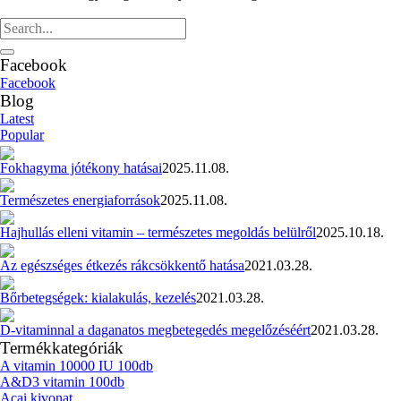
Facebook
Facebook
Blog
Latest
Popular
Fokhagyma jótékony hatásai
2025.11.08.
Természetes energiaforrások
2025.11.08.
Hajhullás elleni vitamin – természetes megoldás belülről
2025.10.18.
Az egészséges étkezés rákcsökkentő hatása
2021.03.28.
Bőrbetegségek: kialakulás, kezelés
2021.03.28.
D-vitaminnal a daganatos megbetegedés megelőzéséért
2021.03.28.
Termékkategóriák
A vitamin 10000 IU 100db
A&D3 vitamin 100db
Acai kivonat