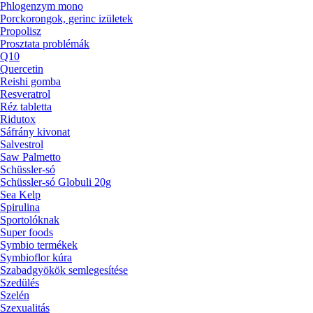
Phlogenzym mono
Porckorongok, gerinc izületek
Propolisz
Prosztata problémák
Q10
Quercetin
Reishi gomba
Resveratrol
Réz tabletta
Ridutox
Sáfrány kivonat
Salvestrol
Saw Palmetto
Schüssler-só
Schüssler-só Globuli 20g
Sea Kelp
Spirulina
Sportolóknak
Super foods
Symbio termékek
Symbioflor kúra
Szabadgyökök semlegesítése
Szedülés
Szelén
Szexualitás