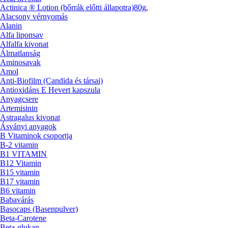
Actinica ® Lotion (bőrrák előtti állapotra)80g,
Alacsony vérnyomás
Alanin
Alfa liponsav
Alfalfa kivonat
Álmatlanság
Aminosavak
Amol
Anti-Biofilm (Candida és társai)
Antioxidáns E Hevert kapszula
Anyagcsere
Artemisinin
Astragalus kivonat
Ásványi anyagok
B Vitaminok csoportja
B-2 vitamin
B1 VITAMIN
B12 Vitamin
B15 vitamin
B17 vitamin
B6 vitamin
Babavárás
Basocaps (Basenpulver)
Beta-Carotene
Beta-glukan