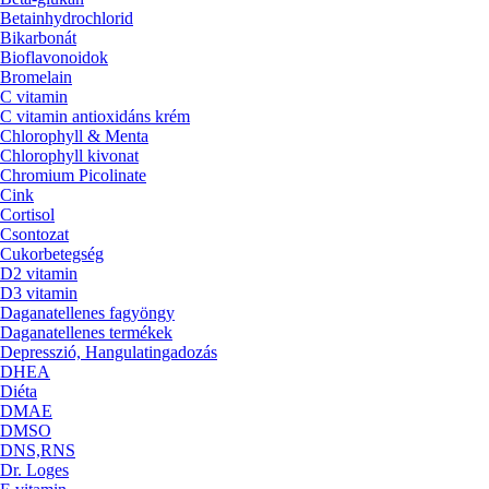
Betainhydrochlorid
Bikarbonát
Bioflavonoidok
Bromelain
C vitamin
C vitamin antioxidáns krém
Chlorophyll & Menta
Chlorophyll kivonat
Chromium Picolinate
Cink
Cortisol
Csontozat
Cukorbetegség
D2 vitamin
D3 vitamin
Daganatellenes fagyöngy
Daganatellenes termékek
Depresszió, Hangulatingadozás
DHEA
Diéta
DMAE
DMSO
DNS,RNS
Dr. Loges