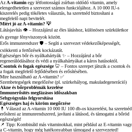
Az
A-vitamin
egy létfontosságú zsírban oldódó vitamin, amely
elengedhetetlen a szervezet számos funkciójához. A 10 000 IU-s
kiszerelés pedig tökéletes választás, ha szeretnéd biztosítani a
megfelelő napi bevitelét.
Miért jó az A-vitamin? 💡
Látásjavítás 👁️ – Hozzájárul az éles látáshoz, különösen szürkületkor
és gyenge fényviszonyok között.
Erős immunrendszer 🛡️ – Segíti a szervezet védekezőképességét,
csökkenti a fertőzések kockázatát.
Egészséges bőr és nyálkahártyák ✨ – Hozzájárul a bőr
regenerálódásához és védi a nyálkahártyákat a káros hatásoktól.
Csontok és fogak egészsége
🦷 – Fontos szerepet játszik a csontok és
a fogak megfelelő fejlődésében és erősítésében.
Mire használható az A-vitamin? ✅
Szembetegségek megelőzése (pl. szürkehályog, makuladegeneráció)
Akne és bőrproblémák kezelése
Immunerősítés megfázásos időszakban
Sebgyógyulás felgyorsítása
Egészséges haj és köröm megőrzése
💊 Válaszd az A-vitamin 10 000 IU 100 db-os kiszerelést, ha szeretnéd
erősíteni az immunrendszered, javítani a látásod, és támogatni a bőröd
egészségét!
📌 Tipp: Kombináld más vitaminokkal, mint például az E-vitamin vagy
a C-vitamin, hogy még hatékonyabban támogasd a szervezeted!