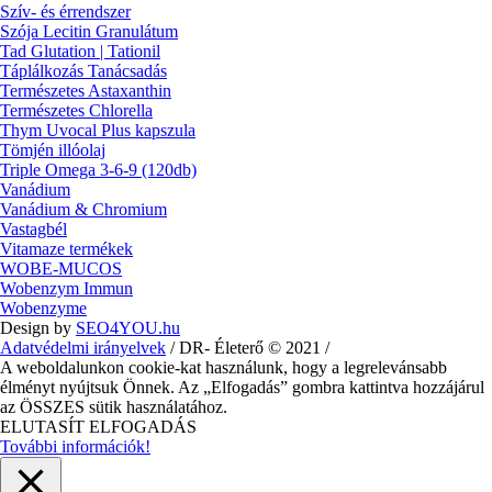
Szív- és érrendszer
Szója Lecitin Granulátum
Tad Glutation | Tationil
Táplálkozás Tanácsadás
Természetes Astaxanthin
Természetes Chlorella
Thym Uvocal Plus kapszula
Tömjén illóolaj
Triple Omega 3-6-9 (120db)
Vanádium
Vanádium & Chromium
Vastagbél
Vitamaze termékek
WOBE-MUCOS
Wobenzym Immun
Wobenzyme
Design by
SEO4YOU.hu
Adatvédelmi irányelvek
/ DR- Életerő © 2021 /
A weboldalunkon cookie-kat használunk, hogy a legrelevánsabb
élményt nyújtsuk Önnek. Az „Elfogadás” gombra kattintva hozzájárul
az ÖSSZES sütik használatához.
ELUTASÍT
ELFOGADÁS
További információk!