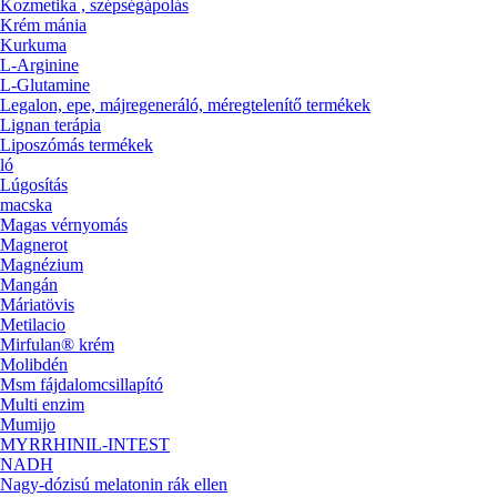
Kozmetika , szépségápolás
Krém mánia
Kurkuma
L-Arginine
L-Glutamine
Legalon, epe, májregeneráló, méregtelenítő termékek
Lignan terápia
Liposzómás termékek
ló
Lúgosítás
macska
Magas vérnyomás
Magnerot
Magnézium
Mangán
Máriatövis
Metilacio
Mirfulan® krém
Molibdén
Msm fájdalomcsillapító
Multi enzim
Mumijo
MYRRHINIL-INTEST
NADH
Nagy-dózisú melatonin rák ellen