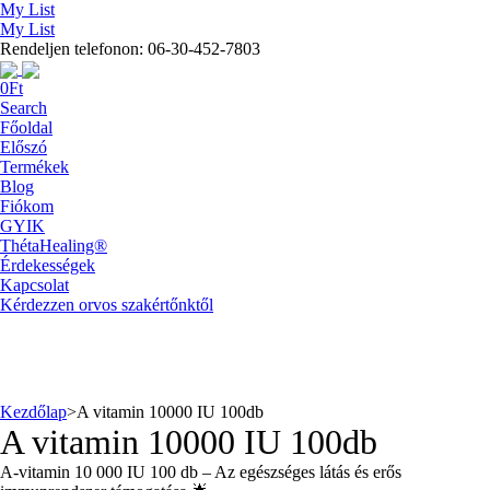
My List
My List
Rendeljen telefonon: 06-30-452-7803
0
Ft
Search
Főoldal
Előszó
Termékek
Blog
Fiókom
GYIK
ThétaHealing®
Érdekességek
Kapcsolat
Kérdezzen orvos szakértőnktől
Kezdőlap
>
A vitamin 10000 IU 100db
A vitamin 10000 IU 100db
A-vitamin 10 000 IU 100 db – Az egészséges látás és erős