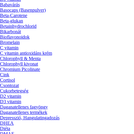
Babavárás
Basocaps (Basenpulver)
Beta-Carotene
Beta-glukan
Betainhydrochlorid
Bikarbonát
Bioflavonoidok
Bromelain
C vitamin
C vitamin antioxidáns krém
Chlorophyll & Menta
Chlorophyll kivonat
Chromium Picolinate
Cink
Cortisol
Csontozat
Cukorbetegség
D2 vitamin
D3 vitamin
Daganatellenes fagyöngy
Daganatellenes termékek
Depresszió, Hangulatingadozás
DHEA
Diéta
DMAE