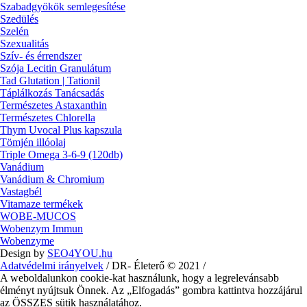
Szabadgyökök semlegesítése
Szedülés
Szelén
Szexualitás
Szív- és érrendszer
Szója Lecitin Granulátum
Tad Glutation | Tationil
Táplálkozás Tanácsadás
Természetes Astaxanthin
Természetes Chlorella
Thym Uvocal Plus kapszula
Tömjén illóolaj
Triple Omega 3-6-9 (120db)
Vanádium
Vanádium & Chromium
Vastagbél
Vitamaze termékek
WOBE-MUCOS
Wobenzym Immun
Wobenzyme
Design by
SEO4YOU.hu
Adatvédelmi irányelvek
/ DR- Életerő © 2021 /
A weboldalunkon cookie-kat használunk, hogy a legrelevánsabb
élményt nyújtsuk Önnek. Az „Elfogadás” gombra kattintva hozzájárul
az ÖSSZES sütik használatához.