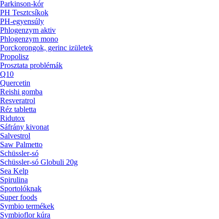
Parkinson-kór
PH Tesztcsíkok
PH-egyensúly
Phlogenzym aktiv
Phlogenzym mono
Porckorongok, gerinc izületek
Propolisz
Prosztata problémák
Q10
Quercetin
Reishi gomba
Resveratrol
Réz tabletta
Ridutox
Sáfrány kivonat
Salvestrol
Saw Palmetto
Schüssler-só
Schüssler-só Globuli 20g
Sea Kelp
Spirulina
Sportolóknak
Super foods
Symbio termékek
Symbioflor kúra