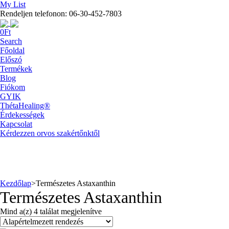
My List
Rendeljen telefonon: 06-30-452-7803
0
Ft
Search
Főoldal
Előszó
Termékek
Blog
Fiókom
GYIK
ThétaHealing®
Érdekességek
Kapcsolat
Kérdezzen orvos szakértőnktől
Kezdőlap
>
Természetes Astaxanthin
Természetes Astaxanthin
Mind a(z) 4 találat megjelenítve