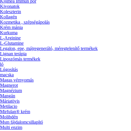
Kijimea Immun por
Kivonatok
Koleszterin
Kollagén
Kozmetika , szépségápolás
Krém mánia
Kurkuma
L-Arginine
L-Glutamine
Legalon, epe, májregeneráló, méregtelenítő termékek
Lignan terápia
Liposzómás termékek
ló
Lúgosítás
macska
Magas vérnyomás
Magnerot
Magnézium
Mangán
Máriatövis
Metilacio
Mirfulan® krém
Molibdén
Msm fájdalomcsillapító
Multi enzim