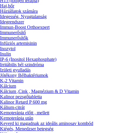
H15 (tömjén terápia)
Haj,bőr
Háziállatok számára
Idegesség, Nyugtalanság
Idegrendszer
Immun-Boost Orthoexpert
Immunerősítő
Immunerősítők
Infúziós artemisinin
Inozytol
Inulin
IP-6 (Inositol Hexaphosphate)
Irritábilis bél szindróma
Izületi gyulladás
Jótékony Bélbaktériumok
K-2 Vitamin
Kálcium
Kálcium ,Cink , Magnézium & D Vitamin
Kalinor pezsgőtabletta
Kalinor Retard P 600 mg
Kálium-citrát
Kemoterápia előtt , mellett
Kemoterápia után
Keverd ki magadnak az ideális aminosav kombód
Kiégés, Menedzser betegség