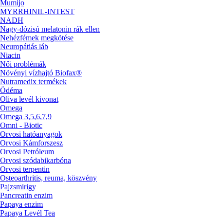
Mumijo
MYRRHINIL-INTEST
NADH
Nagy-dózisú melatonin rák ellen
Nehézfémek megkötése
Neuropátiás láb
Niacin
Női problémák
Növényi vízhajtó Biofax®
Nutramedix termékek
Ödéma
Oliva levél kivonat
Omega
Omega 3,5,6,7,9
Omni - Biotic
Orvosi hatóanyagok
Orvosi Kámforszesz
Orvosi Petróleum
Orvosi szódabikarbóna
Orvosi terpentin
Osteoarthritis, reuma, köszvény
Pajzsmirigy
Pancreatin enzim
Papaya enzim
Papaya Levél Tea