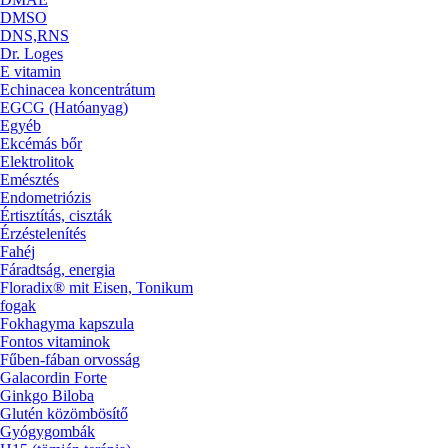
DMSO
DNS,RNS
Dr. Loges
E vitamin
Echinacea koncentrátum
EGCG (Hatóanyag)
Egyéb
Ekcémás bőr
Elektrolitok
Emésztés
Endometriózis
Értisztítás, ciszták
Érzéstelenítés
Fahéj
Fáradtság, energia
Floradix® mit Eisen, Tonikum
fogak
Fokhagyma kapszula
Fontos vitaminok
Fűben-fában orvosság
Galacordin Forte
Ginkgo Biloba
Glutén közömbösítő
Gyógygombák