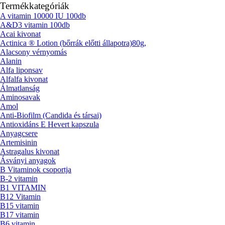
Termékkategóriák
A vitamin 10000 IU 100db
A&D3 vitamin 100db
Acai kivonat
Actinica ® Lotion (bőrrák előtti állapotra)80g,
Alacsony vérnyomás
Alanin
Alfa liponsav
Alfalfa kivonat
Álmatlanság
Aminosavak
Amol
Anti-Biofilm (Candida és társai)
Antioxidáns E Hevert kapszula
Anyagcsere
Artemisinin
Astragalus kivonat
Ásványi anyagok
B Vitaminok csoportja
B-2 vitamin
B1 VITAMIN
B12 Vitamin
B15 vitamin
B17 vitamin
B6 vitamin