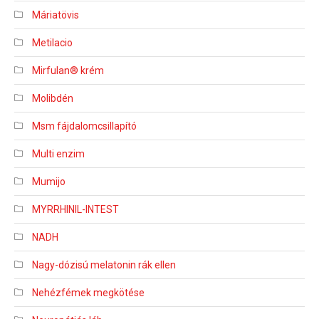
Máriatövis
Metilacio
Mirfulan® krém
Molibdén
Msm fájdalomcsillapító
Multi enzim
Mumijo
MYRRHINIL-INTEST
NADH
Nagy-dózisú melatonin rák ellen
Nehézfémek megkötése