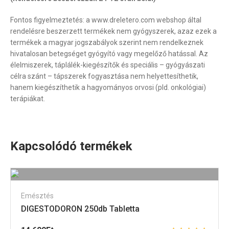
Fontos figyelmeztetés: a www.dreletero.com webshop által
rendelésre beszerzett termékek nem gyógyszerek, azaz ezek a
termékek a magyar jogszabályok szerint nem rendelkeznek
hivatalosan betegséget gyógyító vagy megelőző hatással. Az
élelmiszerek, táplálék-kiegészítők és speciális – gyógyászati
célra szánt – tápszerek fogyasztása nem helyettesíthetik,
hanem kiegészíthetik a hagyományos orvosi (pld. onkológiai)
terápiákat.
Kapcsolódó termékek
Emésztés
DIGESTODORON 250db Tabletta