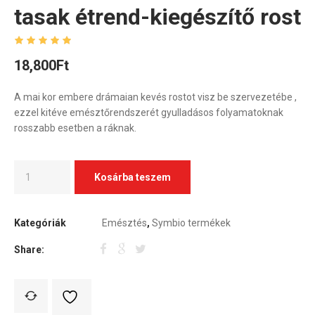
tasak étrend-kiegészítő rost
18,800
Ft
A mai kor embere drámaian kevés rostot visz be szervezetébe ,
ezzel kitéve emésztőrendszerét gyulladásos folyamatoknak
rosszabb esetben a ráknak.
Kosárba teszem
Kategóriák
Emésztés
,
Symbio termékek
Share: