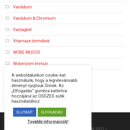
Vanádium
Vanádium & Chromium
Vastagbél
Vitamaze termékek
WOBE-MUCOS
Wobenzym Immun
A weboldalunkon cookie-kat
Wobenzyme
használunk, hogy a legrelevánsabb
élményt nyújtsuk Önnek. Az
„Elfogadás” gombra kattintva
hozzájárul az ÖSSZES sütik
használatához.
ELUTASÍT
ELFOGADÁS
Design by
SEO4YOU.hu
További információk!
Adatvédelmi irányelvek
/ DR- Életerő © 2021 /