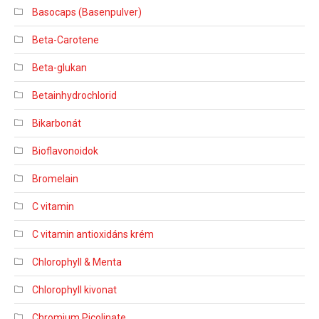
Basocaps (Basenpulver)
Beta-Carotene
Beta-glukan
Betainhydrochlorid
Bikarbonát
Bioflavonoidok
Bromelain
C vitamin
C vitamin antioxidáns krém
Chlorophyll & Menta
Chlorophyll kivonat
Chromium Picolinate