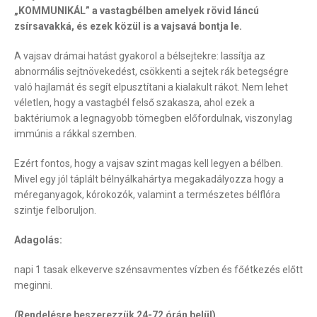
„KOMMUNIKÁL” a vastagbélben amelyek rövid láncú
zsírsavakká, és ezek közül is a vajsavá bontja le.
A vajsav drámai hatást gyakorol a bélsejtekre: lassítja az
abnormális sejtnövekedést, csökkenti a sejtek rák betegségre
való hajlamát és segít elpusztítani a kialakult rákot. Nem lehet
véletlen, hogy a vastagbél felső szakasza, ahol ezek a
baktériumok a legnagyobb tömegben előfordulnak, viszonylag
immúnis a rákkal szemben.
Ezért fontos, hogy a vajsav szint magas kell legyen a bélben.
Mivel egy jól táplált bélnyálkahártya megakadályozza hogy a
méreganyagok, kórokozók, valamint a természetes bélflóra
szintje felboruljon.
Adagolás:
napi 1 tasak elkeverve szénsavmentes vízben és főétkezés előtt
meginni.
(Rendelésre beszerezzük 24-72 órán belül)