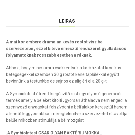
LEÍRÁS
A mai kor embere drámaian kevés rostot visz be
szervezetébe , ezzel kitéve emésztőrendszerét gyulladásos
folyamatoknak rosszabb esetben a ráknak.
Ahhoz , hogy minimumra csökkentsük a kockázatot krónikus
betegségekkel szemben 30 g rostot kéne táplálékkal együtt
bevinnünk a testünkbe de sajnos ez alig éri el a 20 g-t.
A SymbioIntest étrend-kiegészítő rost egy olyan újgenerációs
termék amely a beleket kitölti , gyorsan áthaladva nem engedi a
szennyező anyagokat felszívódni a bélfalakon keresztül hanem
a lehető leggyorsabban méregtelenítve a szervezetet eltávolítja
belőle miközben stimulálja a bélmozgást
.A SymbioIntest CSAK OLYAN BAKTÉRIUMOKKAL