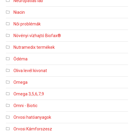
Neuropátiás láb
Niacin
Női problémák
Növényi vízhajtó Biofax®
Nutramedix termékek
Ödéma
Oliva levél kivonat
Omega
Omega 3,5,6,7,9
Omni - Biotic
Orvosi hatóanyagok
Orvosi Kámforszesz