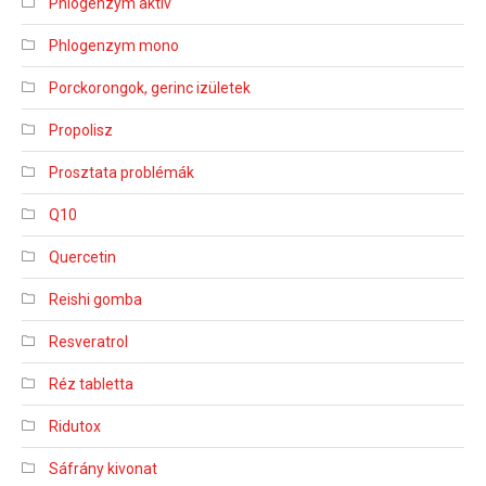
Phlogenzym aktiv
Phlogenzym mono
Porckorongok, gerinc izületek
Propolisz
Prosztata problémák
Q10
Quercetin
Reishi gomba
Resveratrol
Réz tabletta
Ridutox
Sáfrány kivonat