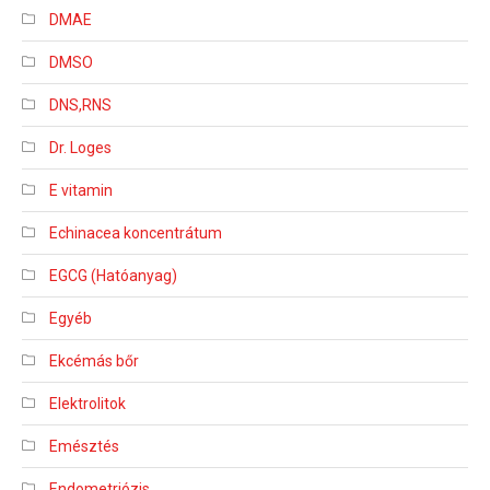
DMAE
DMSO
DNS,RNS
Dr. Loges
E vitamin
Echinacea koncentrátum
EGCG (Hatóanyag)
Egyéb
Ekcémás bőr
Elektrolitok
Emésztés
Endometriózis