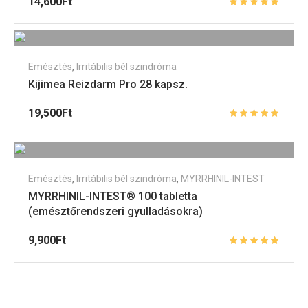
14,600
Ft
Emésztés
,
Irritábilis bél szindróma
Kijimea Reizdarm Pro 28 kapsz.
19,500
Ft
Emésztés
,
Irritábilis bél szindróma
,
MYRRHINIL-INTEST
MYRRHINIL-INTEST® 100 tabletta
(emésztőrendszeri gyulladásokra)
9,900
Ft