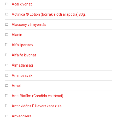
Acai kivonat
Actinica ® Lotion (bőrrák előtti állapotra)80g,
Alacsony vérnyomás
Alanin
Alfa liponsav
Alfalfa kivonat
Álmatlanság
Aminosavak
Amol
Anti-Biofilm (Candida és társai)
Antioxidáns E Hevert kapszula
Anyagcsere