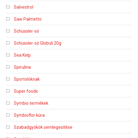
Salvestrol
Saw Palmetto
Schüssler-só
Schüssler-só Globuli 20g
Sea Kelp
Spirulina
Sportolóknak
Super foods
Symbio termékek
Symbioflor kúra
Szabadgyökök semlegesítése