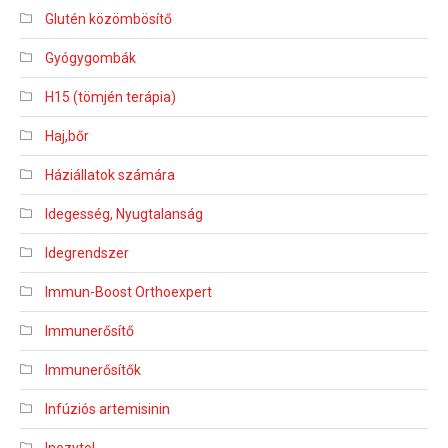
Glutén közömbösítő
Gyógygombák
H15 (tömjén terápia)
Haj,bőr
Háziállatok számára
Idegesség, Nyugtalanság
Idegrendszer
Immun-Boost Orthoexpert
Immunerősítő
Immunerősítők
Infúziós artemisinin