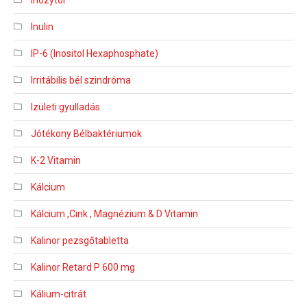
Inozytol
Inulin
IP-6 (Inositol Hexaphosphate)
Irritábilis bél szindróma
Izületi gyulladás
Jótékony Bélbaktériumok
K-2 Vitamin
Kálcium
Kálcium ,Cink , Magnézium & D Vitamin
Kalinor pezsgőtabletta
Kalinor Retard P 600 mg
Kálium-citrát