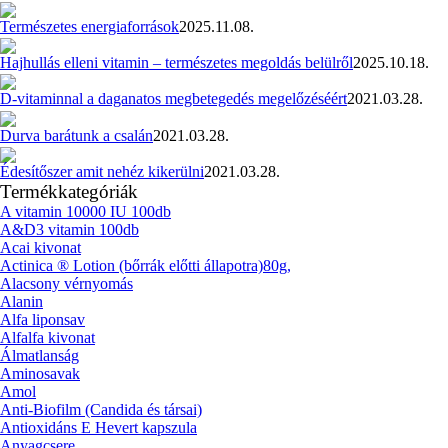
Természetes energiaforrások
2025.11.08.
Hajhullás elleni vitamin – természetes megoldás belülről
2025.10.18.
D-vitaminnal a daganatos megbetegedés megelőzéséért
2021.03.28.
Durva barátunk a csalán
2021.03.28.
Édesítőszer amit nehéz kikerülni
2021.03.28.
Termékkategóriák
A vitamin 10000 IU 100db
A&D3 vitamin 100db
Acai kivonat
Actinica ® Lotion (bőrrák előtti állapotra)80g,
Alacsony vérnyomás
Alanin
Alfa liponsav
Alfalfa kivonat
Álmatlanság
Aminosavak
Amol
Anti-Biofilm (Candida és társai)
Antioxidáns E Hevert kapszula
Anyagcsere