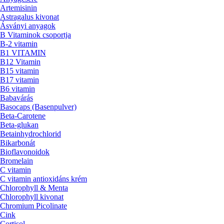
Artemisinin
Astragalus kivonat
Ásványi anyagok
B Vitaminok csoportja
B-2 vitamin
B1 VITAMIN
B12 Vitamin
B15 vitamin
B17 vitamin
B6 vitamin
Babavárás
Basocaps (Basenpulver)
Beta-Carotene
Beta-glukan
Betainhydrochlorid
Bikarbonát
Bioflavonoidok
Bromelain
C vitamin
C vitamin antioxidáns krém
Chlorophyll & Menta
Chlorophyll kivonat
Chromium Picolinate
Cink
Cortisol