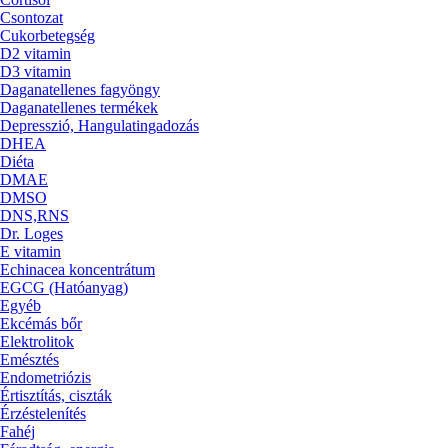
Csontozat
Cukorbetegség
D2 vitamin
D3 vitamin
Daganatellenes fagyöngy
Daganatellenes termékek
Depresszió, Hangulatingadozás
DHEA
Diéta
DMAE
DMSO
DNS,RNS
Dr. Loges
E vitamin
Echinacea koncentrátum
EGCG (Hatóanyag)
Egyéb
Ekcémás bőr
Elektrolitok
Emésztés
Endometriózis
Értisztítás, ciszták
Érzéstelenítés
Fahéj