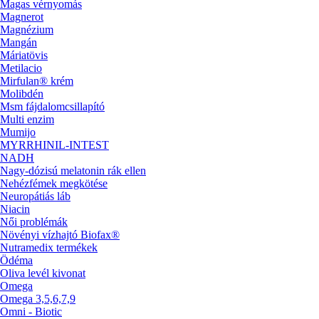
Magas vérnyomás
Magnerot
Magnézium
Mangán
Máriatövis
Metilacio
Mirfulan® krém
Molibdén
Msm fájdalomcsillapító
Multi enzim
Mumijo
MYRRHINIL-INTEST
NADH
Nagy-dózisú melatonin rák ellen
Nehézfémek megkötése
Neuropátiás láb
Niacin
Női problémák
Növényi vízhajtó Biofax®
Nutramedix termékek
Ödéma
Oliva levél kivonat
Omega
Omega 3,5,6,7,9
Omni - Biotic