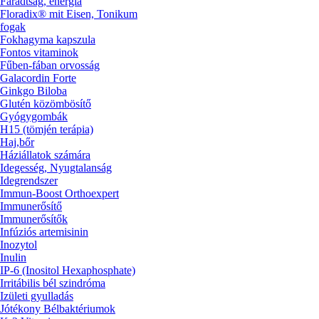
Fáradtság, energia
Floradix® mit Eisen, Tonikum
fogak
Fokhagyma kapszula
Fontos vitaminok
Fűben-fában orvosság
Galacordin Forte
Ginkgo Biloba
Glutén közömbösítő
Gyógygombák
H15 (tömjén terápia)
Haj,bőr
Háziállatok számára
Idegesség, Nyugtalanság
Idegrendszer
Immun-Boost Orthoexpert
Immunerősítő
Immunerősítők
Infúziós artemisinin
Inozytol
Inulin
IP-6 (Inositol Hexaphosphate)
Irritábilis bél szindróma
Izületi gyulladás
Jótékony Bélbaktériumok