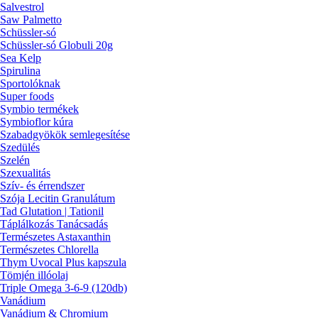
Salvestrol
Saw Palmetto
Schüssler-só
Schüssler-só Globuli 20g
Sea Kelp
Spirulina
Sportolóknak
Super foods
Symbio termékek
Symbioflor kúra
Szabadgyökök semlegesítése
Szedülés
Szelén
Szexualitás
Szív- és érrendszer
Szója Lecitin Granulátum
Tad Glutation | Tationil
Táplálkozás Tanácsadás
Természetes Astaxanthin
Természetes Chlorella
Thym Uvocal Plus kapszula
Tömjén illóolaj
Triple Omega 3-6-9 (120db)
Vanádium
Vanádium & Chromium