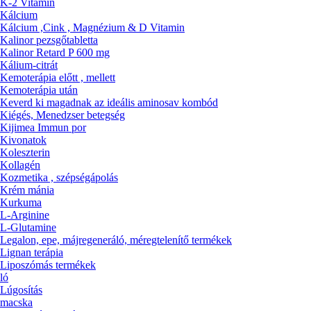
K-2 Vitamin
Kálcium
Kálcium ,Cink , Magnézium & D Vitamin
Kalinor pezsgőtabletta
Kalinor Retard P 600 mg
Kálium-citrát
Kemoterápia előtt , mellett
Kemoterápia után
Keverd ki magadnak az ideális aminosav kombód
Kiégés, Menedzser betegség
Kijimea Immun por
Kivonatok
Koleszterin
Kollagén
Kozmetika , szépségápolás
Krém mánia
Kurkuma
L-Arginine
L-Glutamine
Legalon, epe, májregeneráló, méregtelenítő termékek
Lignan terápia
Liposzómás termékek
ló
Lúgosítás
macska