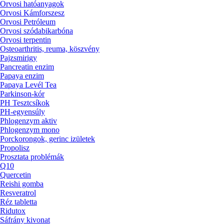
Orvosi hatóanyagok
Orvosi Kámforszesz
Orvosi Petróleum
Orvosi szódabikarbóna
Orvosi terpentin
Osteoarthritis, reuma, köszvény
Pajzsmirigy
Pancreatin enzim
Papaya enzim
Papaya Levél Tea
Parkinson-kór
PH Tesztcsíkok
PH-egyensúly
Phlogenzym aktiv
Phlogenzym mono
Porckorongok, gerinc izületek
Propolisz
Prosztata problémák
Q10
Quercetin
Reishi gomba
Resveratrol
Réz tabletta
Ridutox
Sáfrány kivonat