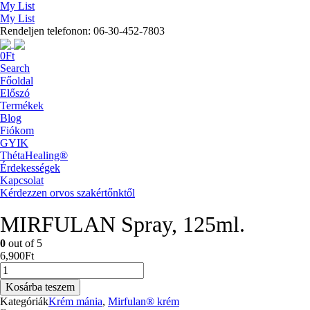
My List
My List
Rendeljen telefonon: 06-30-452-7803
0
Ft
Search
Főoldal
Előszó
Termékek
Blog
Fiókom
GYIK
ThétaHealing®
Érdekességek
Kapcsolat
Kérdezzen orvos szakértőnktől
MIRFULAN Spray, 125ml.
0
out of 5
6,900
Ft
MIRFULAN
Spray,
Kosárba teszem
125ml.
Kategóriák
Krém mánia
,
Mirfulan® krém
mennyiség