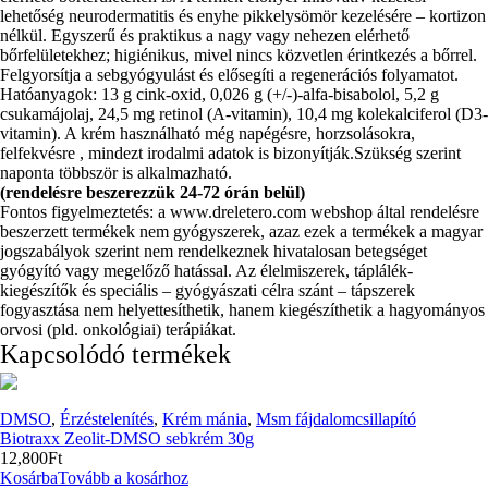
lehetőség neurodermatitis és enyhe pikkelysömör kezelésére – kortizon
nélkül. Egyszerű és praktikus a nagy vagy nehezen elérhető
bőrfelületekhez; higiénikus, mivel nincs közvetlen érintkezés a bőrrel.
Felgyorsítja a sebgyógyulást és elősegíti a regenerációs folyamatot.
Hatóanyagok: 13 g cink-oxid, 0,026 g (+/-)-alfa-bisabolol, 5,2 g
csukamájolaj, 24,5 mg retinol (A-vitamin), 10,4 mg kolekalciferol (D3-
vitamin). A krém használható még napégésre, horzsolásokra,
felfekvésre , mindezt irodalmi adatok is bizonyítják.Szükség szerint
naponta többször is alkalmazható.
(rendelésre beszerezzük 24-72 órán belül)
Fontos figyelmeztetés: a www.dreletero.com webshop által rendelésre
beszerzett termékek nem gyógyszerek, azaz ezek a termékek a magyar
jogszabályok szerint nem rendelkeznek hivatalosan betegséget
gyógyító vagy megelőző hatással. Az élelmiszerek, táplálék-
kiegészítők és speciális – gyógyászati célra szánt – tápszerek
fogyasztása nem helyettesíthetik, hanem kiegészíthetik a hagyományos
orvosi (pld. onkológiai) terápiákat.
Kapcsolódó termékek
DMSO
,
Érzéstelenítés
,
Krém mánia
,
Msm fájdalomcsillapító
Biotraxx Zeolit-DMSO sebkrém 30g
12,800
Ft
Kosárba
Tovább a kosárhoz