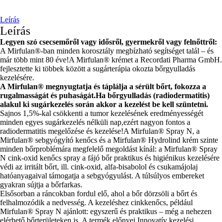
Leírás
Leírás
Legyen szó csecsemőről vagy idősről, gyermekről vagy felnőttről:
A Mirfulan®-ban minden korosztály megbízható segítséget talál – és
már több mint 80 éve!A Mirfulan® krémet a Recordati Pharma GmbH.
fejlesztette ki többek között a sugárterápia okozta bőrgyulladás
kezelésére.
A Mirfulan® megnyugtatja és táplálja a sérült bőrt, fokozza a
rugalmasságát és puhaságát.Ha bőrgyulladás (radiodermatitis)
alakul ki sugárkezelés során akkor a kezelést be kell szüntetni.
Sajnos 1,5%-kal csökkenti a tumor kezelésének eredményességét
minden egyes sugárkezelés nélküli nap,ezért nagyon fontos a
radiodermatitis megelőzése és kezelése!A Mirfulan® Spray N, a
Mirfulan® sebgyógyító kenőcs és a Mirfulan® Hydrolind krém szinte
minden bőrproblémára megfelelő megoldást kínál: a Mirfulan® Spray
N cink-oxid kenőcs spray a fájó bőr praktikus és higiénikus kezelésére
védi az irritált bőrt, ill. cink-oxid, alfa-bisabolol és csukamájolaj
hatóanyagaival támogatja a sebgyógyulást. A túlsúlyos embereket
gyakran sújtja a bőrfarkas.
Elsősorban a ráncokban fordul elő, ahol a bőr dörzsöli a bőrt és
felhalmozódik a nedvesség. A kezeléshez cinkkenőcs, például
Mirfulan® Spray N ajánlott: egyszerű és praktikus – még a nehezen
elérhető bőrterületeken is. A termék előnyei Innovatív kezelési