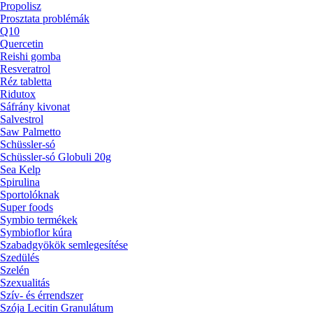
Propolisz
Prosztata problémák
Q10
Quercetin
Reishi gomba
Resveratrol
Réz tabletta
Ridutox
Sáfrány kivonat
Salvestrol
Saw Palmetto
Schüssler-só
Schüssler-só Globuli 20g
Sea Kelp
Spirulina
Sportolóknak
Super foods
Symbio termékek
Symbioflor kúra
Szabadgyökök semlegesítése
Szedülés
Szelén
Szexualitás
Szív- és érrendszer
Szója Lecitin Granulátum