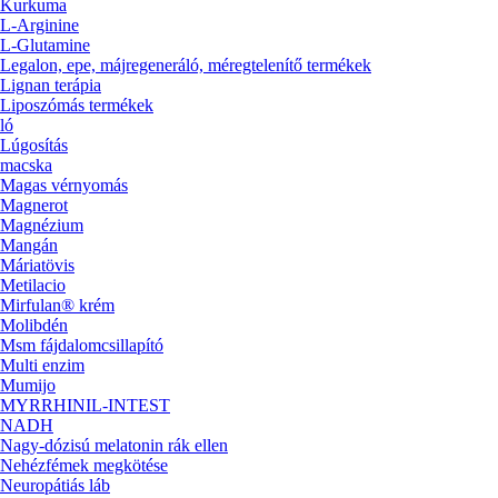
Kurkuma
L-Arginine
L-Glutamine
Legalon, epe, májregeneráló, méregtelenítő termékek
Lignan terápia
Liposzómás termékek
ló
Lúgosítás
macska
Magas vérnyomás
Magnerot
Magnézium
Mangán
Máriatövis
Metilacio
Mirfulan® krém
Molibdén
Msm fájdalomcsillapító
Multi enzim
Mumijo
MYRRHINIL-INTEST
NADH
Nagy-dózisú melatonin rák ellen
Nehézfémek megkötése
Neuropátiás láb