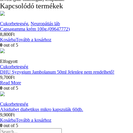
Kapcsolódó termékek
Cukorbetegség
,
Neuropátiás láb
Capsagamma krém 100g.(09647772)
8,800
Ft
Kosárba
Tovább a kosárhoz
0
out of 5
Elfogyott
Cukorbetegség
DHU Syzygium Jambolanum 50ml Jelenleg nem rendelhető!
9,700
Ft
Read More
0
out of 5
Cukorbetegség
Alsidiabet diabetikus mikro kapszulák 60db.
9,900
Ft
Kosárba
Tovább a kosárhoz
0
out of 5