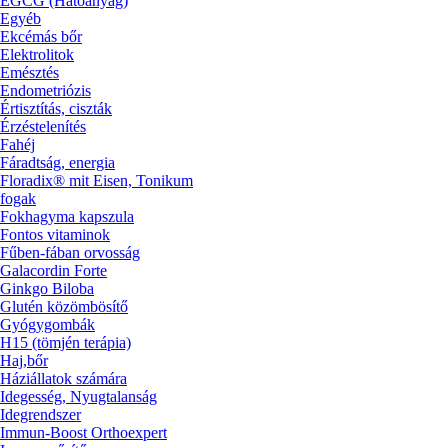
EGCG (Hatóanyag)
Egyéb
Ekcémás bőr
Elektrolitok
Emésztés
Endometriózis
Értisztítás, ciszták
Érzéstelenítés
Fahéj
Fáradtság, energia
Floradix® mit Eisen, Tonikum
fogak
Fokhagyma kapszula
Fontos vitaminok
Fűben-fában orvosság
Galacordin Forte
Ginkgo Biloba
Glutén közömbösítő
Gyógygombák
H15 (tömjén terápia)
Haj,bőr
Háziállatok számára
Idegesség, Nyugtalanság
Idegrendszer
Immun-Boost Orthoexpert