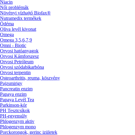
Niacin
Női problémák
Növényi vízhajtó Biofax®
Nutramedix termékek
Ödéma
Oliva levél kivonat
Omega
Omega 3,5,6,7,9
Omni - Biotic
Orvosi hatóanyagok
Orvosi Kámforszesz
Orvosi Petróleum
Orvosi szódabikarbóna
Orvosi terpentin
Osteoarthritis, reuma, köszvény
Pajzsmirigy
Pancreatin enzim
Papaya enzim
Papaya Levél Tea
Parkinson-kór
PH Tesztcsíkok
PH-egyensúly
Phlogenzym aktiv
Phlogenzym mono
Porckorongok, gerinc izületek