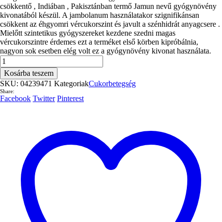
csökkentő , Indiában , Pakisztánban termő Jamun nevű gyógynövény
kivonatából készül. A jambolanum használatakor szignifikánsan
csökkent az éhgyomri vércukorszint és javult a szénhidrát anyagcsere .
Mielőtt szintetikus gyógyszereket kezdene szedni magas
vércukorszintre érdemes ezt a terméket első körben kipróbálnia,
nagyon sok esetben elég volt ez a gyógynövény kivonat használata.
DHU
Syzygium
Kosárba teszem
Jambolanum
SKU:
04239471
Kategoriak
Cukorbetegség
80db.
Share:
(04239471)
Facebook
Twitter
Pinterest
mennyiség