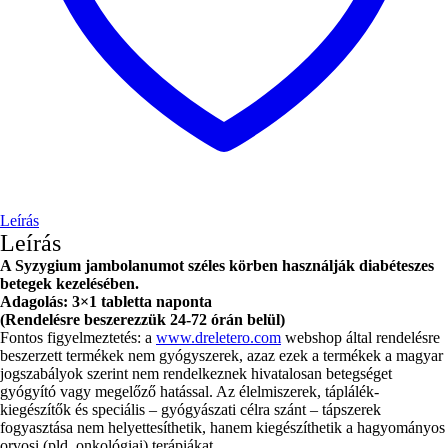
Leírás
Leírás
A Syzygium jambolanumot széles körben használják diabéteszes
betegek kezelésében.
Adagolás: 3×1 tabletta naponta
(Rendelésre beszerezzük 24-72 órán belül)
Fontos figyelmeztetés: a
www.dreletero.com
webshop által rendelésre
beszerzett termékek nem gyógyszerek, azaz ezek a termékek a magyar
jogszabályok szerint nem rendelkeznek hivatalosan betegséget
gyógyító vagy megelőző hatással. Az élelmiszerek, táplálék-
kiegészítők és speciális – gyógyászati célra szánt – tápszerek
fogyasztása nem helyettesíthetik, hanem kiegészíthetik a hagyományos
orvosi (pld. onkológiai) terápiákat.