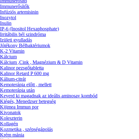
Immunerősítő
Immunerősítők
Infúziós artemisinin
Inozytol
Inulin
IP-6 (Inositol Hexaphosphate)
Irritábilis bél szindróma
Izületi gyulladás
Jótékony Bélbaktériumok
K-2 Vitamin
Kálcium
Kálcium ,Cink , Magnézium & D Vitamin
Kalinor pezsgőtabletta
Kalinor Retard P 600 mg
Kálium-citrát
Kemoterápia előtt , mellett
Kemoterápia után
Keverd ki magadnak az ideális aminosav kombód
Kiégés, Menedzser betegség
Kijimea Immun por
Kivonatok
Koleszterin
Kollagén
Kozmetika , szépségápolás
Krém mánia