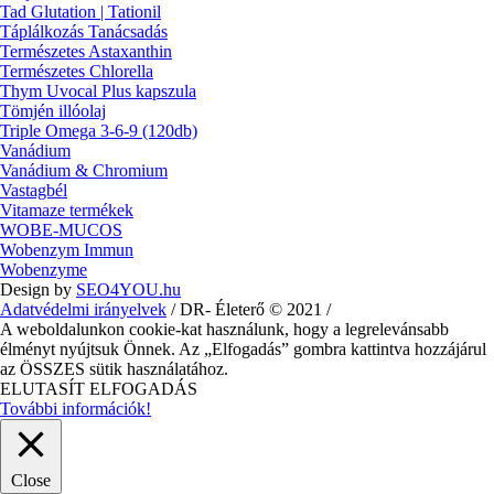
Tad Glutation | Tationil
Táplálkozás Tanácsadás
Természetes Astaxanthin
Természetes Chlorella
Thym Uvocal Plus kapszula
Tömjén illóolaj
Triple Omega 3-6-9 (120db)
Vanádium
Vanádium & Chromium
Vastagbél
Vitamaze termékek
WOBE-MUCOS
Wobenzym Immun
Wobenzyme
Design by
SEO4YOU.hu
Adatvédelmi irányelvek
/ DR- Életerő © 2021 /
A weboldalunkon cookie-kat használunk, hogy a legrelevánsabb
élményt nyújtsuk Önnek. Az „Elfogadás” gombra kattintva hozzájárul
az ÖSSZES sütik használatához.
ELUTASÍT
ELFOGADÁS
További információk!
Close