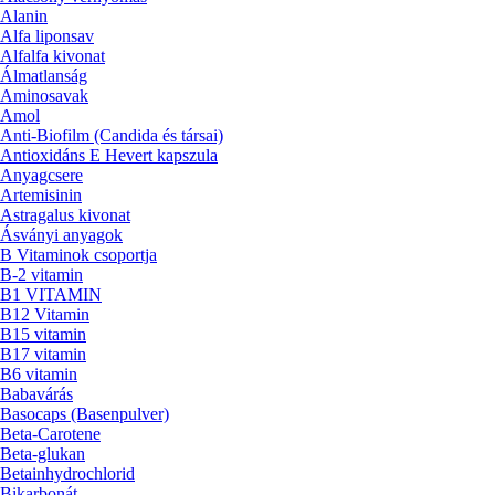
Alanin
Alfa liponsav
Alfalfa kivonat
Álmatlanság
Aminosavak
Amol
Anti-Biofilm (Candida és társai)
Antioxidáns E Hevert kapszula
Anyagcsere
Artemisinin
Astragalus kivonat
Ásványi anyagok
B Vitaminok csoportja
B-2 vitamin
B1 VITAMIN
B12 Vitamin
B15 vitamin
B17 vitamin
B6 vitamin
Babavárás
Basocaps (Basenpulver)
Beta-Carotene
Beta-glukan
Betainhydrochlorid
Bikarbonát