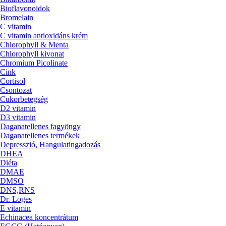
Bioflavonoidok
Bromelain
C vitamin
C vitamin antioxidáns krém
Chlorophyll & Menta
Chlorophyll kivonat
Chromium Picolinate
Cink
Cortisol
Csontozat
Cukorbetegség
D2 vitamin
D3 vitamin
Daganatellenes fagyöngy
Daganatellenes termékek
Depresszió, Hangulatingadozás
DHEA
Diéta
DMAE
DMSO
DNS,RNS
Dr. Loges
E vitamin
Echinacea koncentrátum