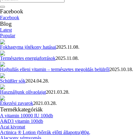
Facebook
Facebook
Blog
Latest
Popular
Fokhagyma jótékony hatásai
2025.11.08.
Természetes energiaforrások
2025.11.08.
Hajhullás elleni vitamin – természetes megoldás belülről
2025.10.18.
Schüßler sók
2024.04.28.
Használjunk olívaolajat
2021.03.28.
Étkezési zavarok
2021.03.28.
Termékkategóriák
A vitamin 10000 IU 100db
A&D3 vitamin 100db
Acai kivonat
Actinica ® Lotion (bőrrák előtti állapotra)80g,
Alacsony vérnyomás