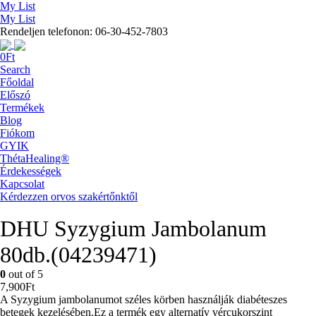
My List
My List
Rendeljen telefonon: 06-30-452-7803
0
Ft
Search
Főoldal
Előszó
Termékek
Blog
Fiókom
GYIK
ThétaHealing®
Érdekességek
Kapcsolat
Kérdezzen orvos szakértőnktől
DHU Syzygium Jambolanum
80db.(04239471)
0
out of 5
7,900
Ft
A Syzygium jambolanumot széles körben használják diabéteszes
betegek kezelésében.Ez a termék egy alternatív vércukorszint