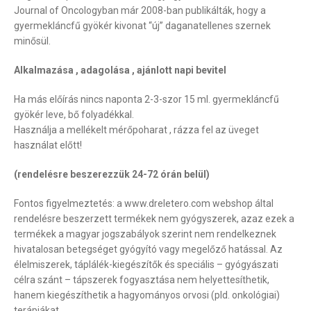
Journal of Oncologyban már 2008-ban publikálták, hogy a
gyermekláncfű gyökér kivonat “új” daganatellenes szernek
minősül.
Alkalmazása , adagolása , ajánlott napi bevitel
Ha más előírás nincs naponta 2-3-szor 15 ml. gyermekláncfű
gyökér leve, bő folyadékkal.
Használja a mellékelt mérőpoharat , rázza fel az üveget
használat előtt!
(rendelésre beszerezzük 24-72 órán belül)
Fontos figyelmeztetés: a www.dreletero.com webshop által
rendelésre beszerzett termékek nem gyógyszerek, azaz ezek a
termékek a magyar jogszabályok szerint nem rendelkeznek
hivatalosan betegséget gyógyító vagy megelőző hatással. Az
élelmiszerek, táplálék-kiegészítők és speciális – gyógyászati
célra szánt – tápszerek fogyasztása nem helyettesíthetik,
hanem kiegészíthetik a hagyományos orvosi (pld. onkológiai)
terápiákat.