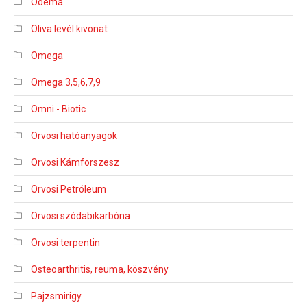
Ödéma
Oliva levél kivonat
Omega
Omega 3,5,6,7,9
Omni - Biotic
Orvosi hatóanyagok
Orvosi Kámforszesz
Orvosi Petróleum
Orvosi szódabikarbóna
Orvosi terpentin
Osteoarthritis, reuma, köszvény
Pajzsmirigy