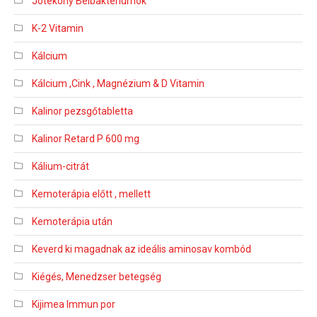
Jótékony Bélbaktériumok
K-2 Vitamin
Kálcium
Kálcium ,Cink , Magnézium & D Vitamin
Kalinor pezsgőtabletta
Kalinor Retard P 600 mg
Kálium-citrát
Kemoterápia előtt , mellett
Kemoterápia után
Keverd ki magadnak az ideális aminosav kombód
Kiégés, Menedzser betegség
Kijimea Immun por