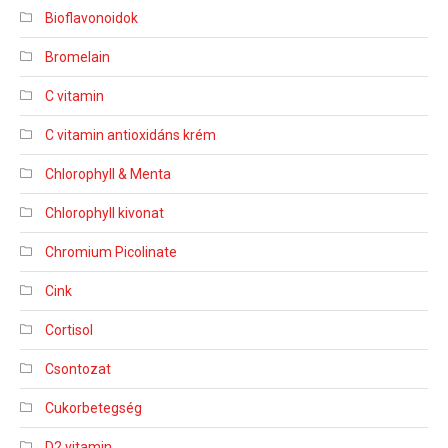
Bioflavonoidok
Bromelain
C vitamin
C vitamin antioxidáns krém
Chlorophyll & Menta
Chlorophyll kivonat
Chromium Picolinate
Cink
Cortisol
Csontozat
Cukorbetegség
D2 vitamin