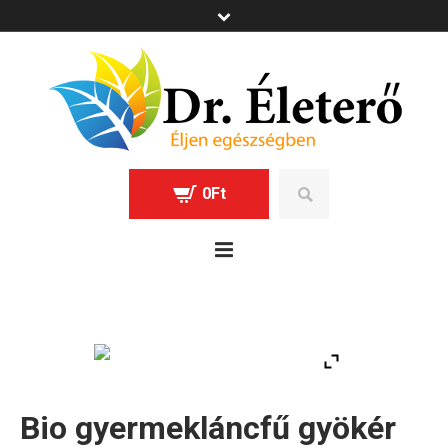
0
Ft
Bio gyermekláncfű gyökér