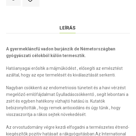
LEÍRÁS
A gyermekláncfű vadon burjánzik de Németországban
gyógyászati célokból külön termesztik.
Hatóanyagai erősítik a májműködést , elősegíti az emésztést
azáltal, hogy az epe termelését és kiválasztását serkenti.
Nagyban csökkenti az endometriosis tüneteit és a havi vérzést
megelőző emlőfájdalmat.Gyulladáscsökkentő , segít lebontani a
zsírt és egyben hatékony vízhajtó hatású is. Kutatók
bebizonyították , hogy remek antioxidáns és úgy tűnik , hogy
visszaszoritja a rákos sejtek növekedését.
Az orvostudomány végre kezdi elfogadni a természetes étrend-
kiegészítők pozitiv hatásait a rákgyógyitásban.Az International