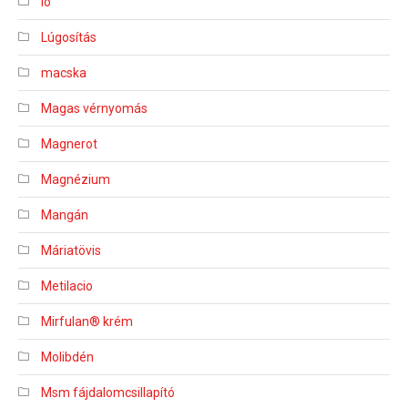
ló
Lúgosítás
macska
Magas vérnyomás
Magnerot
Magnézium
Mangán
Máriatövis
Metilacio
Mirfulan® krém
Molibdén
Msm fájdalomcsillapító