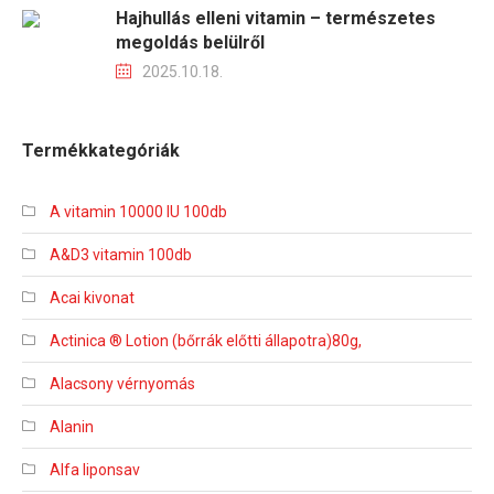
Hajhullás elleni vitamin – természetes
megoldás belülről
2025.10.18.
Termékkategóriák
A vitamin 10000 IU 100db
A&D3 vitamin 100db
Acai kivonat
Actinica ® Lotion (bőrrák előtti állapotra)80g,
Alacsony vérnyomás
Alanin
Alfa liponsav