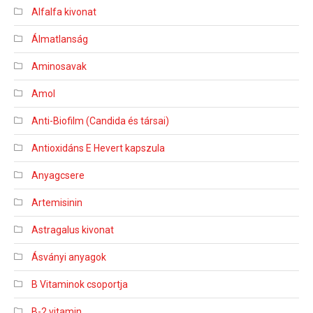
Alfalfa kivonat
Álmatlanság
Aminosavak
Amol
Anti-Biofilm (Candida és társai)
Antioxidáns E Hevert kapszula
Anyagcsere
Artemisinin
Astragalus kivonat
Ásványi anyagok
B Vitaminok csoportja
B-2 vitamin