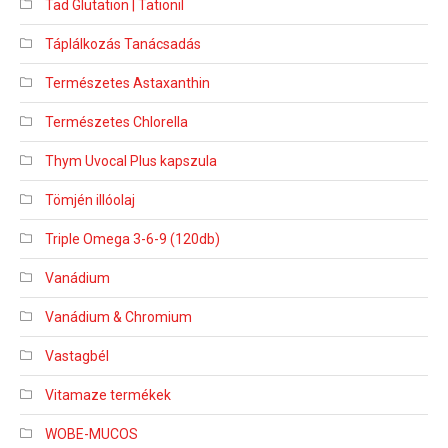
Tad Glutation | Tationil
Táplálkozás Tanácsadás
Természetes Astaxanthin
Természetes Chlorella
Thym Uvocal Plus kapszula
Tömjén illóolaj
Triple Omega 3-6-9 (120db)
Vanádium
Vanádium & Chromium
Vastagbél
Vitamaze termékek
WOBE-MUCOS