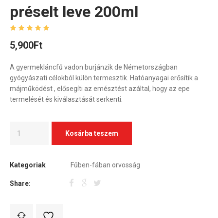
préselt leve 200ml
5,900
Ft
A gyermekláncfű vadon burjánzik de Németországban
gyógyászati célokból külön termesztik. Hatóanyagai erősítik a
májműködést , elősegíti az emésztést azáltal, hogy az epe
termelését és kiválasztását serkenti.
Kosárba teszem
Kategoriak
Fűben-fában orvosság
Share: