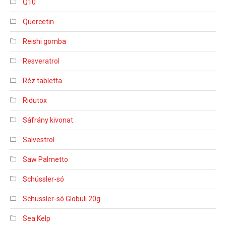
Q10
Quercetin
Reishi gomba
Resveratrol
Réz tabletta
Ridutox
Sáfrány kivonat
Salvestrol
Saw Palmetto
Schüssler-só
Schüssler-só Globuli 20g
Sea Kelp