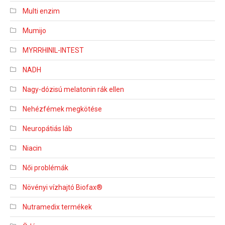
Multi enzim
Mumijo
MYRRHINIL-INTEST
NADH
Nagy-dózisú melatonin rák ellen
Nehézfémek megkötése
Neuropátiás láb
Niacin
Női problémák
Növényi vízhajtó Biofax®
Nutramedix termékek