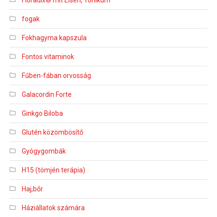
Floradix® mit Eisen, Tonikum
fogak
Fokhagyma kapszula
Fontos vitaminok
Fűben-fában orvosság
Galacordin Forte
Ginkgo Biloba
Glutén közömbösítő
Gyógygombák
H15 (tömjén terápia)
Haj,bőr
Háziállatok számára