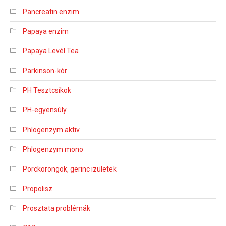
Pancreatin enzim
Papaya enzim
Papaya Levél Tea
Parkinson-kór
PH Tesztcsíkok
PH-egyensúly
Phlogenzym aktiv
Phlogenzym mono
Porckorongok, gerinc izületek
Propolisz
Prosztata problémák