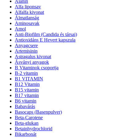
Alanin
Alfa liponsav
Alfalfa kivonat
Álmatlanság
Aminosavak
Amol
Anti-Biofilm (Candida és társai)
Antioxidáns E Hevert kapszula
Anyagcsere
Artemisinin
Astragalus kivonat
Ásványi anyagok
B Vitaminok csoportja
B-2 vitamin
B1 VITAMIN
B12 Vitamin
B15 vitamin
B17 vitamin
B6 vitamin
Babavárás
Basocaps (Basenpulver)
Beta-Carotene
Beta-glukan
Betainhydrochlorid
Bikarbonát