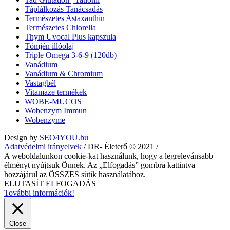
Táplálkozás Tanácsadás
Természetes Astaxanthin
Természetes Chlorella
Thym Uvocal Plus kapszula
Tömjén illóolaj
Triple Omega 3-6-9 (120db)
Vanádium
Vanádium & Chromium
Vastagbél
Vitamaze termékek
WOBE-MUCOS
Wobenzym Immun
Wobenzyme
Design by
SEO4YOU.hu
Adatvédelmi irányelvek
/ DR- Életerő © 2021 /
A weboldalunkon cookie-kat használunk, hogy a legrelevánsabb
élményt nyújtsuk Önnek. Az „Elfogadás” gombra kattintva
hozzájárul az ÖSSZES sütik használatához.
ELUTASÍT
ELFOGADÁS
További információk!
Close