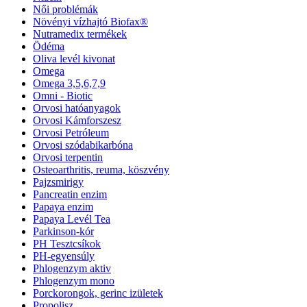
Női problémák
Növényi vízhajtó Biofax®
Nutramedix termékek
Ödéma
Oliva levél kivonat
Omega
Omega 3,5,6,7,9
Omni - Biotic
Orvosi hatóanyagok
Orvosi Kámforszesz
Orvosi Petróleum
Orvosi szódabikarbóna
Orvosi terpentin
Osteoarthritis, reuma, köszvény
Pajzsmirigy
Pancreatin enzim
Papaya enzim
Papaya Levél Tea
Parkinson-kór
PH Tesztcsíkok
PH-egyensúly
Phlogenzym aktiv
Phlogenzym mono
Porckorongok, gerinc izületek
Propolisz