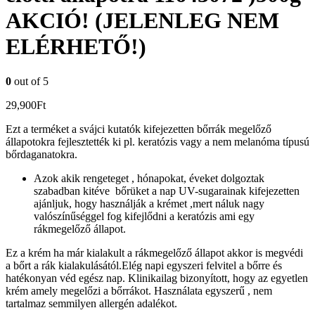
AKCIÓ! (JELENLEG NEM
ELÉRHETŐ!)
0
out of 5
29,900
Ft
Ezt a terméket a svájci kutatók kifejezetten bőrrák megelőző
állapotokra fejlesztették ki pl. keratózis vagy a nem melanóma típusú
bőrdaganatokra.
Azok akik rengeteget , hónapokat, éveket dolgoztak
szabadban kitéve bőrüket a nap UV-sugarainak kifejezetten
ajánljuk, hogy használják a krémet ,mert náluk nagy
valószínűséggel fog kifejlődni a keratózis ami egy
rákmegelőző állapot.
Ez a krém ha már kialakult a rákmegelőző állapot akkor is megvédi
a bőrt a rák kialakulásától.Elég napi egyszeri felvitel a bőrre és
hatékonyan véd egész nap. Klinikailag bizonyított, hogy az egyetlen
krém amely megelőzi a bőrrákot. Használata egyszerű , nem
tartalmaz semmilyen allergén adalékot.