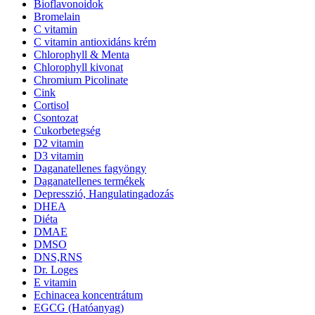
Bioflavonoidok
Bromelain
C vitamin
C vitamin antioxidáns krém
Chlorophyll & Menta
Chlorophyll kivonat
Chromium Picolinate
Cink
Cortisol
Csontozat
Cukorbetegség
D2 vitamin
D3 vitamin
Daganatellenes fagyöngy
Daganatellenes termékek
Depresszió, Hangulatingadozás
DHEA
Diéta
DMAE
DMSO
DNS,RNS
Dr. Loges
E vitamin
Echinacea koncentrátum
EGCG (Hatóanyag)