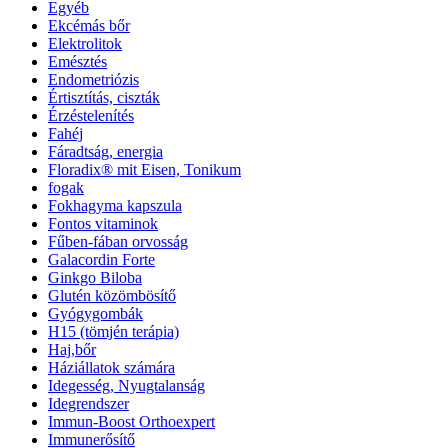
Egyéb
Ekcémás bőr
Elektrolitok
Emésztés
Endometriózis
Értisztítás, ciszták
Érzéstelenítés
Fahéj
Fáradtság, energia
Floradix® mit Eisen, Tonikum
fogak
Fokhagyma kapszula
Fontos vitaminok
Fűben-fában orvosság
Galacordin Forte
Ginkgo Biloba
Glutén közömbösítő
Gyógygombák
H15 (tömjén terápia)
Haj,bőr
Háziállatok számára
Idegesség, Nyugtalanság
Idegrendszer
Immun-Boost Orthoexpert
Immunerősítő