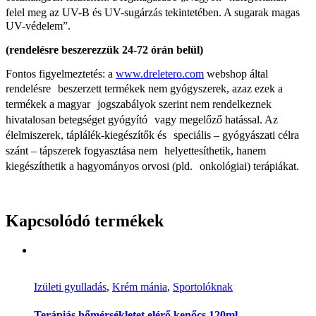
felel meg az UV-B és UV-sugárzás tekintetében. A sugarak magas
UV-védelem”.
(rendelésre beszerezzük 24-72 órán belül)
Fontos figyelmeztetés: a
www.dreletero.com
webshop által
rendelésre beszerzett termékek nem gyógyszerek, azaz ezek a
termékek a magyar jogszabályok szerint nem rendelkeznek
hivatalosan betegséget gyógyító vagy megelőző hatással. Az
élelmiszerek, táplálék-kiegészítők és speciális – gyógyászati célra
szánt – tápszerek fogyasztása nem helyettesíthetik, hanem
kiegészíthetik a hagyományos orvosi (pld. onkológiai) terápiákat.
Kapcsolódó termékek
Izületi gyulladás
,
Krém mánia
,
Sportolóknak
Terápiás hőmérsékletet elérő kenőcs 120ml.