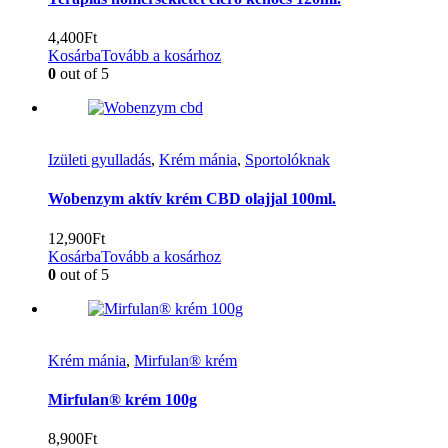
4,400
Ft
Kosárba
Tovább a kosárhoz
0
out of 5
Izületi gyulladás
,
Krém mánia
,
Sportolóknak
Wobenzym aktív krém CBD olajjal 100ml.
12,900
Ft
Kosárba
Tovább a kosárhoz
0
out of 5
Krém mánia
,
Mirfulan® krém
Mirfulan® krém 100g
8,900
Ft