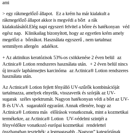
ami
> egy rákmegelőző állapot. Ez a krém ha már kialakult a
rákmegelőző állapot akkor is megvédi a bőrt a rák
kialakulásától.Elég napi egyszeri felvitel a bőrre és hatékonyan véd
egész nap. Klinikailag bizonyított, hogy az egyetlen krém amely
megelőzi a bőrrákot. Használata egyszerű , nem tartalmaz
semmilyen allergén adalékot.
+ Az aktinikus keratózisok 53%-os csökkenése 2 éven belül az
Actinica® Lotion rendszeres használata után. + 2 éven belül nincs
új invazív laphámsejtes karcinóma az Actinica® Lotion rendszeres
használata után.
Az Actinica® Lotion fejlett fényálló UV-szűrők kombinációját
tartalmazza, amelyek elnyelik, visszaverik és szórják az UV-
sugarak széles spektrumát. Nagyon hatékonyan védi a bőrt az UV-
B és UV-A sugaraktól egyaránt. Annak ellenére, hogy az
Actinica® Lotionra más előírások vonatkoznak, mint a kozmetikai
termékekre, az Actinica® Lotion UV-védelmi szintjét a
fényvédőkre vonatkozó európai kozmetikai rendelettel
összhangban tesztelték: a legmagasabb „Nagyon” kategóriának