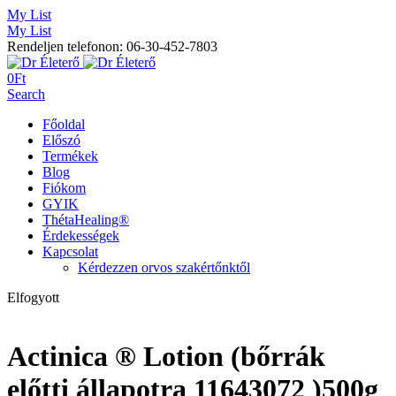
My List
My List
Rendeljen telefonon: 06-30-452-7803
0
Ft
Search
Főoldal
Előszó
Termékek
Blog
Fiókom
GYIK
ThétaHealing®
Érdekességek
Kapcsolat
Kérdezzen orvos szakértőnktől
Elfogyott
Actinica ® Lotion (bőrrák
előtti állapotra 11643072 )500g