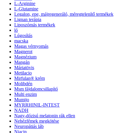
L-Arginine
L-Glutamine
Legalon, epe, májregeneráló, méregtelenítő termékek
Lignan terápia
Liposzómás termékek
ló
Lúgosítás
macska
Magas vérnyomás
Magnerot
Magnézium
Mangán
Máriatövis
Metilacio
Mirfulan® krém
Molibdén
Msm fájdalomcsillapító
Multi enzim
Mumijo
MYRRHINIL-INTEST
NADH
Nagy-dózisú melatonin rák ellen
Nehézfémek megkötése
Neuropátiás láb
Niacin