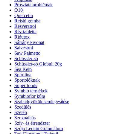
Prosztata problémák
Q10
Quercetin
Reishi gomba
Resveratrol
Réz tabletta
Ridutox
Sáfrány kivonat
Salvestrol
Saw Palmetto
Schüssler-só
Schüssler-só Globuli 20g
Sea Kelp
Spirulina
Sportolóknak
Super foods
Symbio termékek
Symbioflor kúra
Szabadgyökök semlegesítése
Szedülés
Szelén
Szexualitás
Szív- és érrendszer
Szója Lecitin Granulátum
Tad Glutation | Tationil