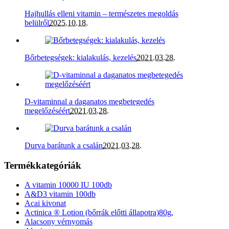
Hajhullás elleni vitamin – természetes megoldás
belülről
2025.10.18.
Bőrbetegségek: kialakulás, kezelés
2021.03.28.
D-vitaminnal a daganatos megbetegedés
megelőzéséért
2021.03.28.
Durva barátunk a csalán
2021.03.28.
Termékkategóriák
A vitamin 10000 IU 100db
A&D3 vitamin 100db
Acai kivonat
Actinica ® Lotion (bőrrák előtti állapotra)80g,
Alacsony vérnyomás