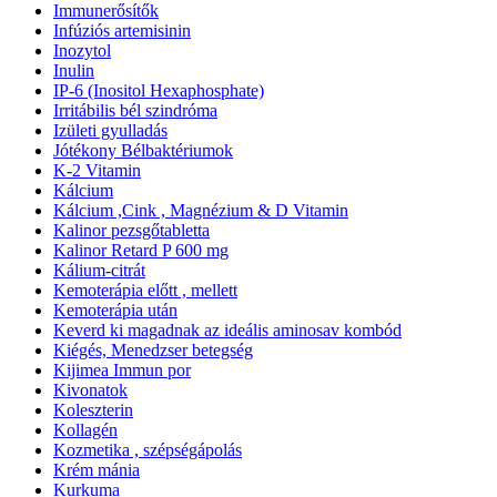
Immunerősítők
Infúziós artemisinin
Inozytol
Inulin
IP-6 (Inositol Hexaphosphate)
Irritábilis bél szindróma
Izületi gyulladás
Jótékony Bélbaktériumok
K-2 Vitamin
Kálcium
Kálcium ,Cink , Magnézium & D Vitamin
Kalinor pezsgőtabletta
Kalinor Retard P 600 mg
Kálium-citrát
Kemoterápia előtt , mellett
Kemoterápia után
Keverd ki magadnak az ideális aminosav kombód
Kiégés, Menedzser betegség
Kijimea Immun por
Kivonatok
Koleszterin
Kollagén
Kozmetika , szépségápolás
Krém mánia
Kurkuma