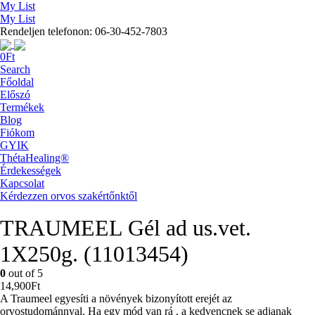
My List
My List
Rendeljen telefonon: 06-30-452-7803
0
Ft
Search
Főoldal
Előszó
Termékek
Blog
Fiókom
GYIK
ThétaHealing®
Érdekességek
Kapcsolat
Kérdezzen orvos szakértőnktől
TRAUMEEL Gél ad us.vet.
1X250g. (11013454)
0
out of 5
14,900
Ft
A Traumeel egyesíti a növények bizonyított erejét az
orvostudománnyal. Ha egy mód van rá , a kedvencnek se adjanak