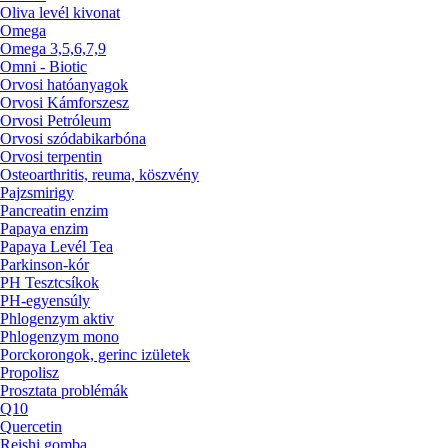
Oliva levél kivonat
Omega
Omega 3,5,6,7,9
Omni - Biotic
Orvosi hatóanyagok
Orvosi Kámforszesz
Orvosi Petróleum
Orvosi szódabikarbóna
Orvosi terpentin
Osteoarthritis, reuma, köszvény
Pajzsmirigy
Pancreatin enzim
Papaya enzim
Papaya Levél Tea
Parkinson-kór
PH Tesztcsíkok
PH-egyensúly
Phlogenzym aktiv
Phlogenzym mono
Porckorongok, gerinc izületek
Propolisz
Prosztata problémák
Q10
Quercetin
Reishi gomba