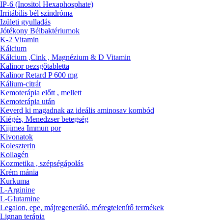
IP-6 (Inositol Hexaphosphate)
Irritábilis bél szindróma
Izületi gyulladás
Jótékony Bélbaktériumok
K-2 Vitamin
Kálcium
Kálcium ,Cink , Magnézium & D Vitamin
Kalinor pezsgőtabletta
Kalinor Retard P 600 mg
Kálium-citrát
Kemoterápia előtt , mellett
Kemoterápia után
Keverd ki magadnak az ideális aminosav kombód
Kiégés, Menedzser betegség
Kijimea Immun por
Kivonatok
Koleszterin
Kollagén
Kozmetika , szépségápolás
Krém mánia
Kurkuma
L-Arginine
L-Glutamine
Legalon, epe, májregeneráló, méregtelenítő termékek
Lignan terápia