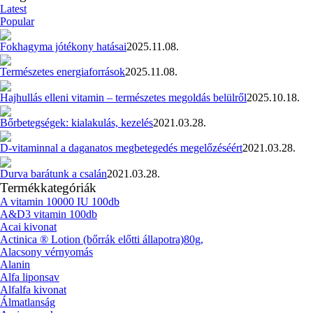
Latest
Popular
Fokhagyma jótékony hatásai
2025.11.08.
Természetes energiaforrások
2025.11.08.
Hajhullás elleni vitamin – természetes megoldás belülről
2025.10.18.
Bőrbetegségek: kialakulás, kezelés
2021.03.28.
D-vitaminnal a daganatos megbetegedés megelőzéséért
2021.03.28.
Durva barátunk a csalán
2021.03.28.
Termékkategóriák
A vitamin 10000 IU 100db
A&D3 vitamin 100db
Acai kivonat
Actinica ® Lotion (bőrrák előtti állapotra)80g,
Alacsony vérnyomás
Alanin
Alfa liponsav
Alfalfa kivonat
Álmatlanság