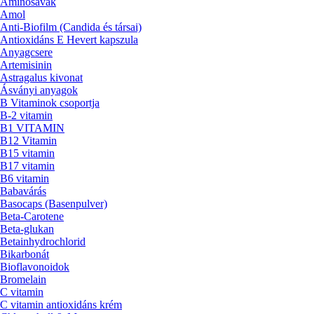
Aminosavak
Amol
Anti-Biofilm (Candida és társai)
Antioxidáns E Hevert kapszula
Anyagcsere
Artemisinin
Astragalus kivonat
Ásványi anyagok
B Vitaminok csoportja
B-2 vitamin
B1 VITAMIN
B12 Vitamin
B15 vitamin
B17 vitamin
B6 vitamin
Babavárás
Basocaps (Basenpulver)
Beta-Carotene
Beta-glukan
Betainhydrochlorid
Bikarbonát
Bioflavonoidok
Bromelain
C vitamin
C vitamin antioxidáns krém