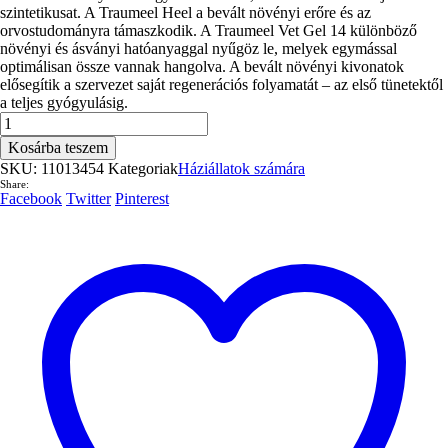
szintetikusat. A Traumeel Heel a bevált növényi erőre és az
orvostudományra támaszkodik. A Traumeel Vet Gel 14 különböző
növényi és ásványi hatóanyaggal nyűgöz le, melyek egymással
optimálisan össze vannak hangolva. A bevált növényi kivonatok
elősegítik a szervezet saját regenerációs folyamatát – az első tünetektől
a teljes gyógyulásig.
TRAUMEEL
Gél
Kosárba teszem
ad
SKU:
11013454
Kategoriak
Háziállatok számára
us.vet.
Share:
1X250g.
Facebook
Twitter
Pinterest
(11013454)
mennyiség