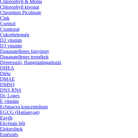
Chlorophyll & Menta
Chlorophyll kivonat
Chromium Picolinate
Cink
Cortisol
Csontozat
Cukorbetegség
D2 vitamin
D3 vitamin
Daganatellenes fagyöngy
Daganatellenes termékek
Depresszió, Hangulatingadozás
DHEA
Diéta
DMAE
DMSO
DNS,RNS
Dr. Loges
E vitamin
Echinacea koncentrátum
EGCG (Hatóanyag)
Egyéb
Ekcémás bőr
Elektrolitok
Emésztés