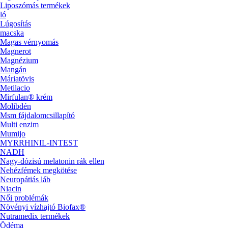
Liposzómás termékek
ló
Lúgosítás
macska
Magas vérnyomás
Magnerot
Magnézium
Mangán
Máriatövis
Metilacio
Mirfulan® krém
Molibdén
Msm fájdalomcsillapító
Multi enzim
Mumijo
MYRRHINIL-INTEST
NADH
Nagy-dózisú melatonin rák ellen
Nehézfémek megkötése
Neuropátiás láb
Niacin
Női problémák
Növényi vízhajtó Biofax®
Nutramedix termékek
Ödéma