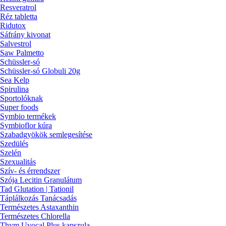
Resveratrol
Réz tabletta
Ridutox
Sáfrány kivonat
Salvestrol
Saw Palmetto
Schüssler-só
Schüssler-só Globuli 20g
Sea Kelp
Spirulina
Sportolóknak
Super foods
Symbio termékek
Symbioflor kúra
Szabadgyökök semlegesítése
Szedülés
Szelén
Szexualitás
Szív- és érrendszer
Szója Lecitin Granulátum
Tad Glutation | Tationil
Táplálkozás Tanácsadás
Természetes Astaxanthin
Természetes Chlorella
Thym Uvocal Plus kapszula