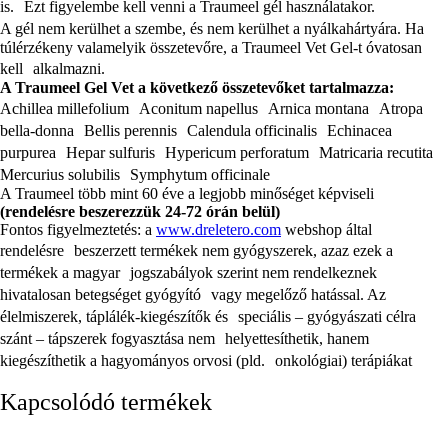
is. Ezt figyelembe kell venni a Traumeel gél használatakor.
A gél nem kerülhet a szembe, és nem kerülhet a nyálkahártyára. Ha
túlérzékeny valamelyik összetevőre, a Traumeel Vet Gel-t óvatosan
kell alkalmazni.
A Traumeel Gel Vet a következő összetevőket tartalmazza:
Achillea millefolium Aconitum napellus Arnica montana Atropa
bella-donna Bellis perennis Calendula officinalis Echinacea
purpurea Hepar sulfuris Hypericum perforatum Matricaria recutita
Mercurius solubilis Symphytum officinale
A Traumeel több mint 60 éve a legjobb minőséget képviseli
(rendelésre beszerezzük 24-72 órán belül)
Fontos figyelmeztetés: a
www.dreletero.com
webshop által
rendelésre beszerzett termékek nem gyógyszerek, azaz ezek a
termékek a magyar jogszabályok szerint nem rendelkeznek
hivatalosan betegséget gyógyító vagy megelőző hatással. Az
élelmiszerek, táplálék-kiegészítők és speciális – gyógyászati célra
szánt – tápszerek fogyasztása nem helyettesíthetik, hanem
kiegészíthetik a hagyományos orvosi (pld. onkológiai) terápiákat
Kapcsolódó termékek