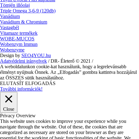
Tömjén illóolaj
Triple Omega 3-6-9 (120db)
Vanádium
Vanádium & Chromium
Vastagbél
Vitamaze termékek
WOBE-MUCOS
Wobenzym Immun
Wobenzyme
Design by
SEO4YOU.hu
Adatvédelmi irányelvek
/ DR- Életerő © 2021 /
A weboldalunkon cookie-kat használunk, hogy a legrelevánsabb
élményt nyújtsuk Önnek. Az „Elfogadás” gombra kattintva hozzájárul
az ÖSSZES sütik használatához.
ELUTASÍT
ELFOGADÁS
További információk!
Close
Privacy Overview
This website uses cookies to improve your experience while you
navigate through the website. Out of these, the cookies that are
categorized as necessary are stored on your browser as they are
essential for the working of basic functionalities of the website. We