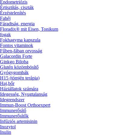
Endometriózis
Értisztítás, ciszták
Érzéstelenítés
Fahéj
Fáradtság, energia
Floradix® mit Eisen, Tonikum
fogak
Fokhagyma kapszula
Fontos vitaminok
Fűben-fában orvosság
Galacordin Forte
Ginkgo Biloba
Glutén közömbösítő
Gyógygombák
H15 (tömjén terápia)
Haj,bőr
Háziállatok számára
Idegesség, Nyugtalanság
Idegrendszer
Immun-Boost Orthoexpert
Immunerősítő
Immunerősítők
Infúziós artemisinin
Inozytol
Inulin