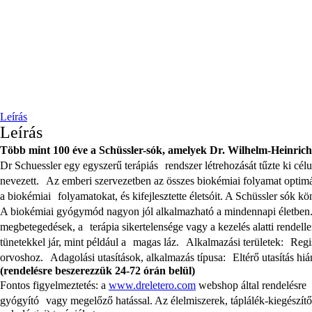
Leírás
Leírás
Több mint 100 éve a Schüssler-sók, amelyek Dr. Wilhelm-Heinrich
Dr Schuessler egy egyszerű terápiás rendszer létrehozását tűzte ki cé
nevezett. Az emberi szervezetben az összes biokémiai folyamat optim
a biokémiai folyamatokat, és kifejlesztette életsóit. A Schüssler sók kö
A biokémiai gyógymód nagyon jól alkalmazható a mindennapi életben. A
megbetegedések, a terápia sikertelensége vagy a kezelés alatti rendel
tünetekkel jár, mint például a magas láz. Alkalmazási területek: Regisz
orvoshoz. Adagolási utasítások, alkalmazás típusa: Eltérő utasítás hiá
(rendelésre beszerezzük 24-72 órán belül)
Fontos figyelmeztetés: a
www.dreletero.com
webshop által rendelésre 
gyógyító vagy megelőző hatással. Az élelmiszerek, táplálék-kiegészítő