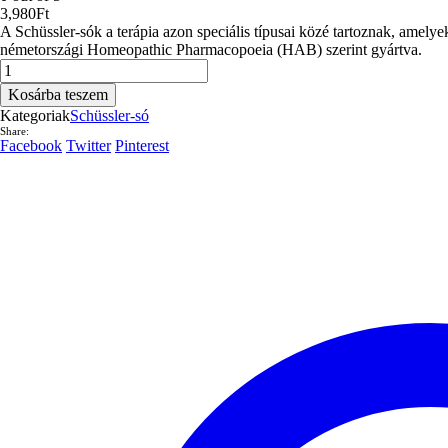
3,980
Ft
A Schüssler-sók a terápia azon speciális típusai közé tartoznak, am
németországi Homeopathic Pharmacopoeia (HAB) szerint gyártva.
Schüssler-
só
Kosárba teszem
No.25
Kategoriak
Schüssler-só
Aurum
Share:
chlor.natron.D
Facebook
Twitter
Pinterest
12
tabletta
400
db.
mennyiség