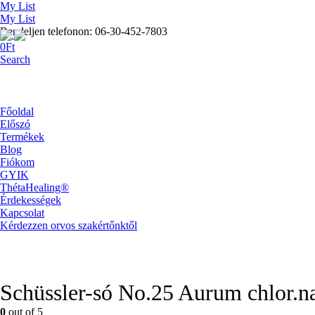
My List
My List
Rendeljen telefonon: 06-30-452-7803
0
Ft
Search
Főoldal
Előszó
Termékek
Blog
Fiókom
GYIK
ThétaHealing®
Érdekességek
Kapcsolat
Kérdezzen orvos szakértőnktől
Schüssler-só No.25 Aurum chlor.na
0
out of 5