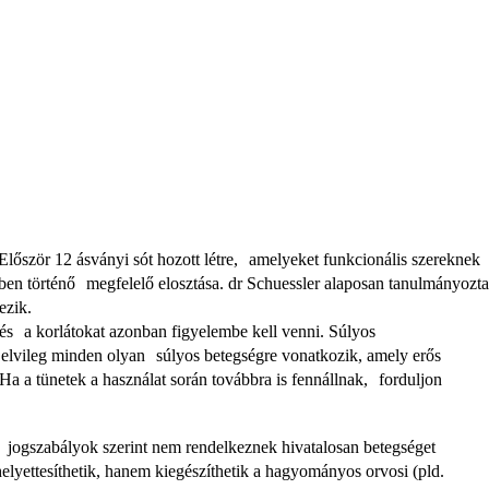
Először 12 ásványi sót hozott létre, amelyeket funkcionális szereknek
n történő megfelelő elosztása. dr Schuessler alaposan tanulmányozta
ezik.
és a korlátokat azonban figyelembe kell venni. Súlyos
z elvileg minden olyan súlyos betegségre vonatkozik, amely erős
 Ha a tünetek a használat során továbbra is fennállnak, forduljon
jogszabályok szerint nem rendelkeznek hivatalosan betegséget
helyettesíthetik, hanem kiegészíthetik a hagyományos orvosi (pld.