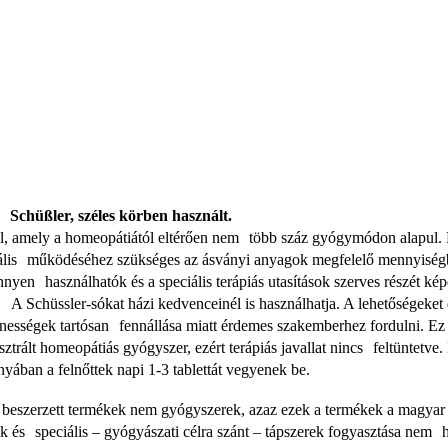
 Schüßler, széles körben használt.
lul, amely a homeopátiától eltérően nem több száz gyógymódon alapul. 
ális működéséhez szükséges az ásványi anyagok megfelelő mennyiségbe
nnyen használhatók és a speciális terápiás utasítások szerves részét kép
 Schüssler-sókat házi kedvenceinél is használhatja. A lehetőségeket 
lenességek tartósan fennállása miatt érdemes szakemberhez fordulni. E
trált homeopátiás gyógyszer, ezért terápiás javallat nincs feltüntetve.
nyában a felnőttek napi 1-3 tablettát vegyenek be.
beszerzett termékek nem gyógyszerek, azaz ezek a termékek a magyar 
k és speciális – gyógyászati célra szánt – tápszerek fogyasztása nem 