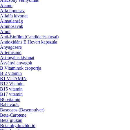
Alacsony vérnyomás
Alanin
Alfa liponsav
Alfalfa kivonat
Álmatlanság
Aminosavak
Amol
Anti-Biofilm (Candida és társai)
Antioxidáns E Hevert kapszula
Anyagcsere
Artemisinin
Astragalus kivonat
Ásványi anyagok
B Vitaminok csoportja
B-2 vitamin
B1 VITAMIN
B12 Vitamin
B15 vitamin
B17 vitamin
B6 vitamin
Babavárás
Basocaps (Basenpulver)
Beta-Carotene
Beta-glukan
Betainhydrochlorid