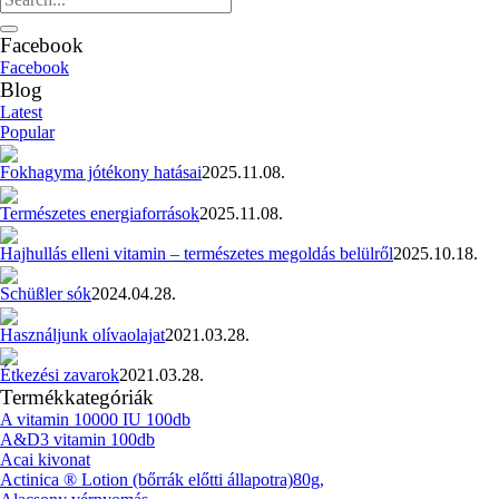
Facebook
Facebook
Blog
Latest
Popular
Fokhagyma jótékony hatásai
2025.11.08.
Természetes energiaforrások
2025.11.08.
Hajhullás elleni vitamin – természetes megoldás belülről
2025.10.18.
Schüßler sók
2024.04.28.
Használjunk olívaolajat
2021.03.28.
Étkezési zavarok
2021.03.28.
Termékkategóriák
A vitamin 10000 IU 100db
A&D3 vitamin 100db
Acai kivonat
Actinica ® Lotion (bőrrák előtti állapotra)80g,