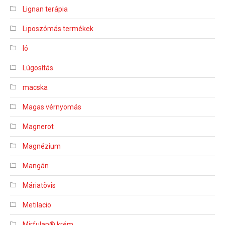
Lignan terápia
Liposzómás termékek
ló
Lúgosítás
macska
Magas vérnyomás
Magnerot
Magnézium
Mangán
Máriatövis
Metilacio
Mirfulan® krém