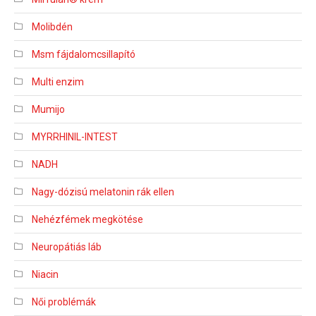
Molibdén
Msm fájdalomcsillapító
Multi enzim
Mumijo
MYRRHINIL-INTEST
NADH
Nagy-dózisú melatonin rák ellen
Nehézfémek megkötése
Neuropátiás láb
Niacin
Női problémák