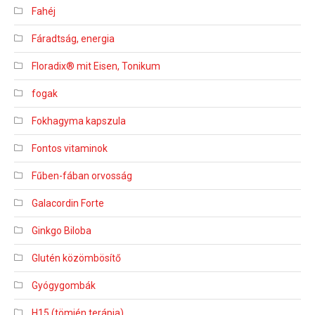
Fahéj
Fáradtság, energia
Floradix® mit Eisen, Tonikum
fogak
Fokhagyma kapszula
Fontos vitaminok
Fűben-fában orvosság
Galacordin Forte
Ginkgo Biloba
Glutén közömbösítő
Gyógygombák
H15 (tömjén terápia)