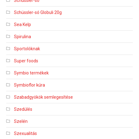
Schüssler-só
Schüssler-só Globuli 20g
Sea Kelp
Spirulina
Sportolóknak
Super foods
Symbio termékek
Symbioflor kúra
Szabadgyökök semlegesítése
Szedülés
Szelén
Szexualitás