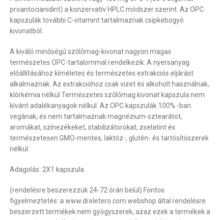
proantocianidint) a konzervatív HPLC módszer szerint. Az OPC
kapszulák további C-vitamint tartalmaznak csipkebogyó
kivonatból.
A kiváló minőségű szőlőmag-kivonat nagyon magas
természetes OPC-tartalommal rendelkezik. A nyersanyag
előállításához kíméletes és természetes extrakciós eljárást
alkalmaznak. Az extrakcióhoz csak vizet és alkoholt használnak,
klórkémia nélkül Természetes szőlőmag kivonat kapszula nem
kívánt adalékanyagok nélkül. Az OPC kapszulák 100% -ban
vegának, és nem tartalmaznak magnézium-sztearátot,
aromákat, színezékeket, stabilizátorokat, zselatint és
természetesen GMO-mentes, laktóz-, glutén- és tartósítószerek
nélkül.
Adagolás: 2X1 kapszula
(rendelésre beszerezzük 24-72 órán belül) Fontos
figyelmeztetés: a www.dreletero.com webshop által rendelésre
beszerzett termékek nem gyógyszerek, azaz ezek a termékek a