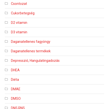
Csontozat
Cukorbetegség
D2 vitamin
D3 vitamin
Daganatellenes fagyöngy
Daganatellenes termékek
Depresszió, Hangulatingadozás
DHEA
Diéta
DMAE
DMSO
DNS,RNS