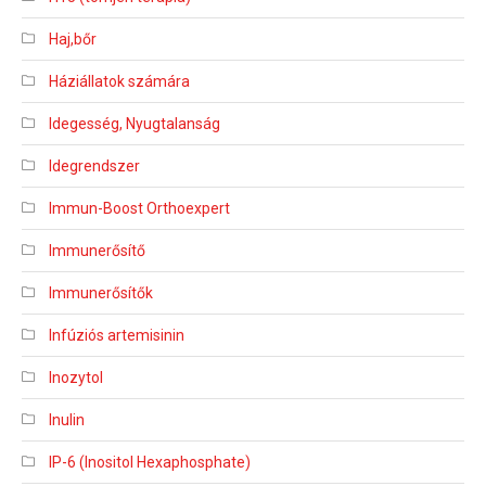
Haj,bőr
Háziállatok számára
Idegesség, Nyugtalanság
Idegrendszer
Immun-Boost Orthoexpert
Immunerősítő
Immunerősítők
Infúziós artemisinin
Inozytol
Inulin
IP-6 (Inositol Hexaphosphate)