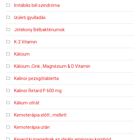
Irritábilis bél szindróma
Izületi gyulladás
Jótékony Bélbaktériumok
K-2 Vitamin
Kálcium
Kálcium ,Cink , Magnézium & D Vitamin
Kalinor pezsgőtabletta
Kalinor Retard P 600 mg
Kálium-citrát
Kemoterápia előtt , mellett
Kemoterápia után
Keverd ki magadnak az ideális aminosav kombód