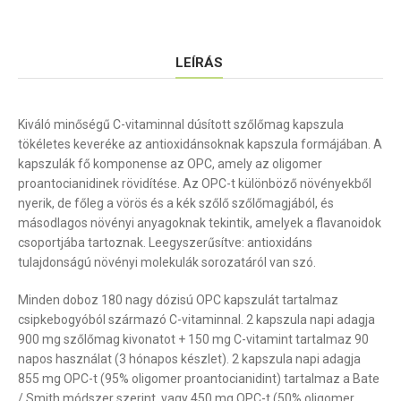
LEÍRÁS
Kiváló minőségű C-vitaminnal dúsított szőlőmag kapszula
tökéletes keveréke az antioxidánsoknak kapszula formájában. A
kapszulák fő komponense az OPC, amely az oligomer
proantocianidinek rövidítése. Az OPC-t különböző növényekből
nyerik, de főleg a vörös és a kék szőlő szőlőmagjából, és
másodlagos növényi anyagoknak tekintik, amelyek a flavanoidok
csoportjába tartoznak. Leegyszerűsítve: antioxidáns
tulajdonságú növényi molekulák sorozatáról van szó.
Minden doboz 180 nagy dózisú OPC kapszulát tartalmaz
csipkebogyóból származó C-vitaminnal. 2 kapszula napi adagja
900 mg szőlőmag kivonatot + 150 mg C-vitamint tartalmaz 90
napos használat (3 hónapos készlet). 2 kapszula napi adagja
855 mg OPC-t (95% oligomer proantocianidint) tartalmaz a Bate
/ Smith módszer szerint, vagy 450 mg OPC-t (50% oligomer