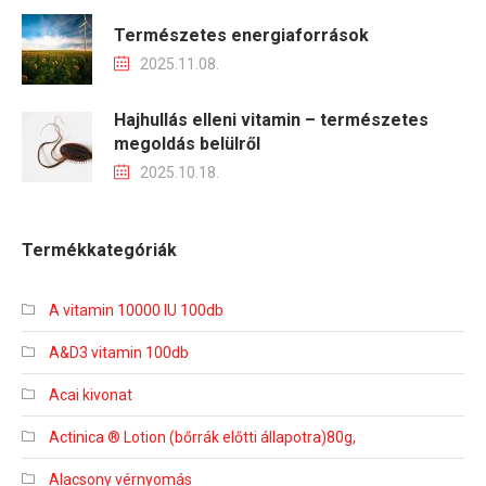
Természetes energiaforrások
2025.11.08.
Hajhullás elleni vitamin – természetes
megoldás belülről
2025.10.18.
Termékkategóriák
A vitamin 10000 IU 100db
A&D3 vitamin 100db
Acai kivonat
Actinica ® Lotion (bőrrák előtti állapotra)80g,
Alacsony vérnyomás