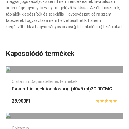
magyar jogszabályok szerint nem rendelkeznek hivatalosan
betegséget gyógyító vagy megelőző hatással. Az élelmiszerek,
táplálék-kiegészítők és speciális – gyógyászati célra szánt –
tápszerek fogyasztása nem helyettesíthetik, hanem
kiegészíthetik a hagyományos orvosi (pld. onkológiai) terápiákat.
Kapcsolódó termékek
C vitamin
,
Daganatellenes termékek
Pascorbin Injektionslösung (40×5 ml)30.000MG.
29,900
Ft
C vitamin