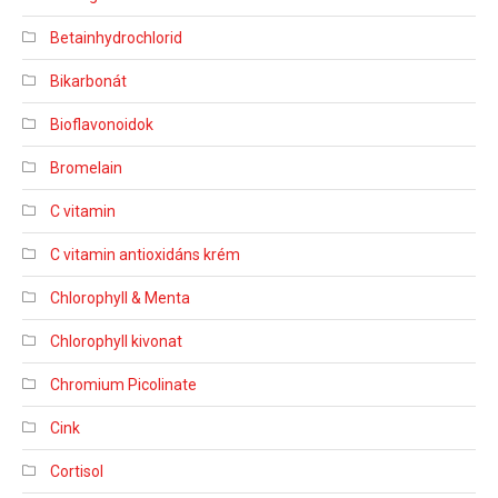
Betainhydrochlorid
Bikarbonát
Bioflavonoidok
Bromelain
C vitamin
C vitamin antioxidáns krém
Chlorophyll & Menta
Chlorophyll kivonat
Chromium Picolinate
Cink
Cortisol