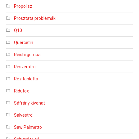
Propolisz
Prosztata problémák
Q10
Quercetin
Reishi gomba
Resveratrol
Réz tabletta
Ridutox
Sáfrány kivonat
Salvestrol
Saw Palmetto