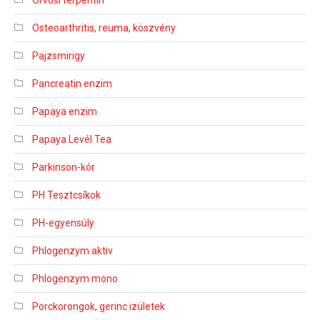
Orvosi terpentin
Osteoarthritis, reuma, köszvény
Pajzsmirigy
Pancreatin enzim
Papaya enzim
Papaya Levél Tea
Parkinson-kór
PH Tesztcsíkok
PH-egyensúly
Phlogenzym aktiv
Phlogenzym mono
Porckorongok, gerinc izületek