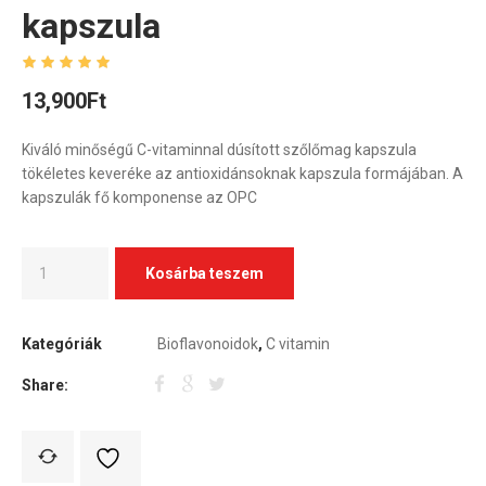
kapszula
13,900
Ft
Kiváló minőségű C-vitaminnal dúsított szőlőmag kapszula
tökéletes keveréke az antioxidánsoknak kapszula formájában. A
kapszulák fő komponense az OPC
Kosárba teszem
Kategóriák
Bioflavonoidok
,
C vitamin
Share: