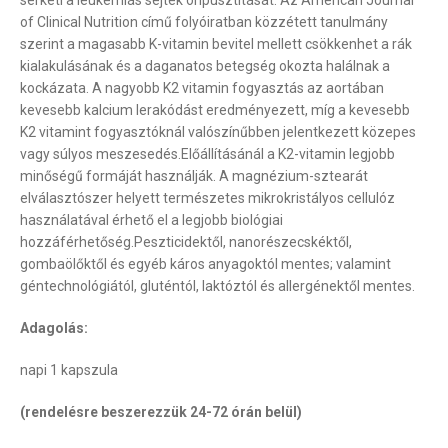
serketi a leukémiás sejtek önpusztítását. Az American Journal
of Clinical Nutrition című folyóiratban közzétett tanulmány
szerint a magasabb K-vitamin bevitel mellett csökkenhet a rák
kialakulásának és a daganatos betegség okozta halálnak a
kockázata. A nagyobb K2 vitamin fogyasztás az aortában
kevesebb kalcium lerakódást eredményezett, míg a kevesebb
K2 vitamint fogyasztóknál valószínűbben jelentkezett közepes
vagy súlyos meszesedés.Előállításánál a K2-vitamin legjobb
minőségű formáját használják. A magnézium-sztearát
elválasztószer helyett természetes mikrokristályos cellulóz
használatával érhető el a legjobb biológiai
hozzáférhetőség.Peszticidektől, nanorészecskéktől,
gombaölőktől és egyéb káros anyagoktól mentes; valamint
géntechnológiától, gluténtól, laktóztól és allergénektől mentes.
Adagolás:
napi 1 kapszula
(rendelésre beszerezzük 24-72 órán belül)