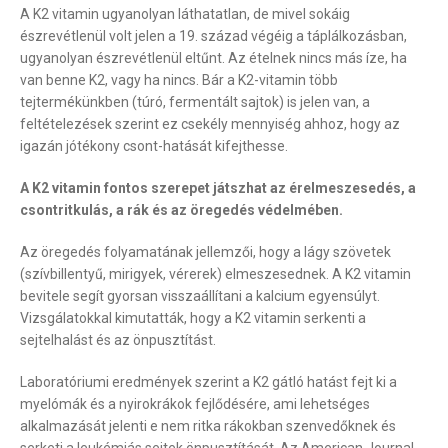
A K2 vitamin ugyanolyan láthatatlan, de mivel sokáig
észrevétlenül volt jelen a 19. század végéig a táplálkozásban,
ugyanolyan észrevétlenül eltűnt. Az ételnek nincs más íze, ha
van benne K2, vagy ha nincs. Bár a K2-vitamin több
tejtermékünkben (túró, fermentált sajtok) is jelen van, a
feltételezések szerint ez csekély mennyiség ahhoz, hogy az
igazán jótékony csont-hatását kifejthesse.
A K2 vitamin fontos szerepet játszhat az érelmeszesedés, a
csontritkulás, a rák és az öregedés védelmében.
Az öregedés folyamatának jellemzői, hogy a lágy szövetek
(szívbillentyű, mirigyek, vérerek) elmeszesednek. A K2 vitamin
bevitele segít gyorsan visszaállítani a kalcium egyensúlyt.
Vizsgálatokkal kimutatták, hogy a K2 vitamin serkenti a
sejtelhalást és az önpusztítást.
Laboratóriumi eredmények szerint a K2 gátló hatást fejt ki a
myelómák és a nyirokrákok fejlődésére, ami lehetséges
alkalmazását jelenti e nem ritka rákokban szenvedőknek és