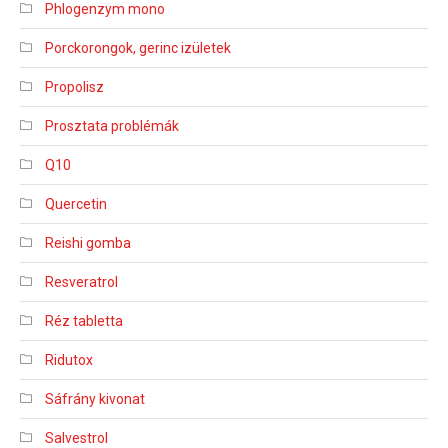
Phlogenzym mono
Porckorongok, gerinc izületek
Propolisz
Prosztata problémák
Q10
Quercetin
Reishi gomba
Resveratrol
Réz tabletta
Ridutox
Sáfrány kivonat
Salvestrol