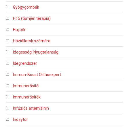
Gyógygombák
H15 (tömjén terápia)
Haj,bőr
Háziállatok számára
Idegesség, Nyugtalanság
Idegrendszer
Immun-Boost Orthoexpert
Immunerősítő
Immunerősítők
Infúziós artemisinin
Inozytol