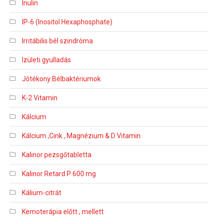
Inulin
IP-6 (Inositol Hexaphosphate)
Irritábilis bél szindróma
Izületi gyulladás
Jótékony Bélbaktériumok
K-2 Vitamin
Kálcium
Kálcium ,Cink , Magnézium & D Vitamin
Kalinor pezsgőtabletta
Kalinor Retard P 600 mg
Kálium-citrát
Kemoterápia előtt , mellett