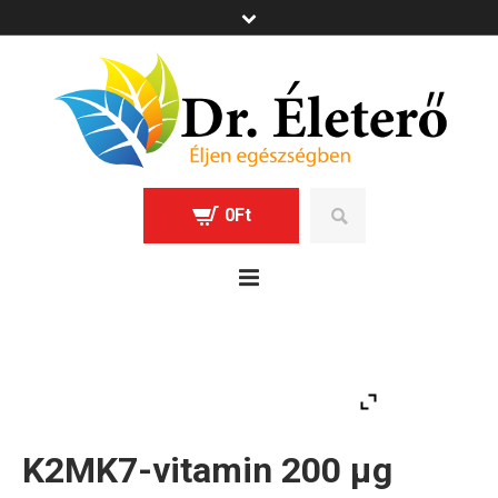
0
Ft
K2MK7-vitamin 200 µg