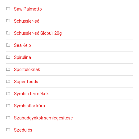
Saw Palmetto
Schüssler-só
Schüssler-só Globuli 20g
Sea Kelp
Spirulina
Sportolóknak
Super foods
Symbio termékek
Symbioflor kúra
Szabadgyökök semlegesítése
Szedülés