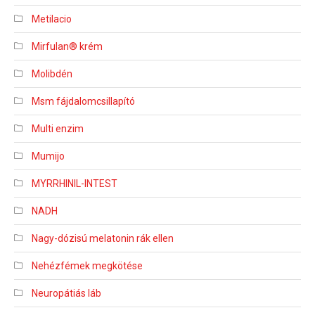
Metilacio
Mirfulan® krém
Molibdén
Msm fájdalomcsillapító
Multi enzim
Mumijo
MYRRHINIL-INTEST
NADH
Nagy-dózisú melatonin rák ellen
Nehézfémek megkötése
Neuropátiás láb