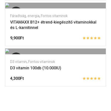
Elfogyott
Fáradtság, energia
,
Fontos vitaminok
VITAMAXX B12+ étrend-kiegészítő vitaminokkal
és L-karnitinnel
9,900
Ft
Elfogyott
D3 vitamin
,
Fontos vitaminok
D3 vitamin 100db (10.000IU)
4,300
Ft