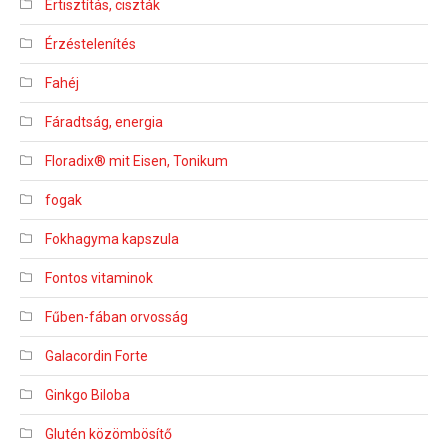
Értisztítás, ciszták
Érzéstelenítés
Fahéj
Fáradtság, energia
Floradix® mit Eisen, Tonikum
fogak
Fokhagyma kapszula
Fontos vitaminok
Fűben-fában orvosság
Galacordin Forte
Ginkgo Biloba
Glutén közömbösítő