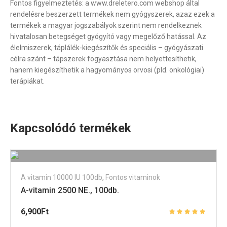
Fontos figyelmeztetés: a www.dreletero.com webshop által
rendelésre beszerzett termékek nem gyógyszerek, azaz ezek a
termékek a magyar jogszabályok szerint nem rendelkeznek
hivatalosan betegséget gyógyító vagy megelőző hatással. Az
élelmiszerek, táplálék-kiegészítők és speciális – gyógyászati
célra szánt – tápszerek fogyasztása nem helyettesíthetik,
hanem kiegészíthetik a hagyományos orvosi (pld. onkológiai)
terápiákat.
Kapcsolódó termékek
A vitamin 10000 IU 100db
,
Fontos vitaminok
A-vitamin 2500 NE., 100db.
6,900
Ft