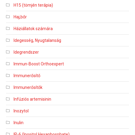
H15 (tömjén terápia)
Haj,bőr
Háziállatok számára
Idegesség, Nyugtalanság
Idegrendszer
Immun-Boost Orthoexpert
Immunerősítő
Immunerősítők
Infúziós artemisinin
Inozytol
Inulin
IP-6 (Inositol Hexaphosphate)