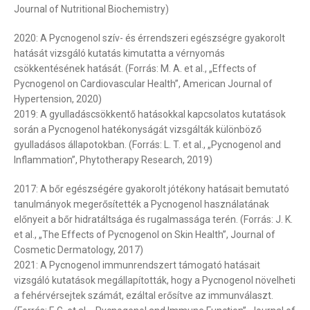
Journal of Nutritional Biochemistry)
2020: A Pycnogenol szív- és érrendszeri egészségre gyakorolt
hatását vizsgáló kutatás kimutatta a vérnyomás
csökkentésének hatását. (Forrás: M. A. et al., „Effects of
Pycnogenol on Cardiovascular Health”, American Journal of
Hypertension, 2020)
2019: A gyulladáscsökkentő hatásokkal kapcsolatos kutatások
során a Pycnogenol hatékonyságát vizsgálták különböző
gyulladásos állapotokban. (Forrás: L. T. et al., „Pycnogenol and
Inflammation”, Phytotherapy Research, 2019)
2017: A bőr egészségére gyakorolt jótékony hatásait bemutató
tanulmányok megerősítették a Pycnogenol használatának
előnyeit a bőr hidratáltsága és rugalmassága terén. (Forrás: J. K.
et al., „The Effects of Pycnogenol on Skin Health”, Journal of
Cosmetic Dermatology, 2017)
2021: A Pycnogenol immunrendszert támogató hatásait
vizsgáló kutatások megállapították, hogy a Pycnogenol növelheti
a fehérvérsejtek számát, ezáltal erősítve az immunválaszt.