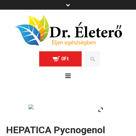
0
Ft
HEPATICA Pycnogenol