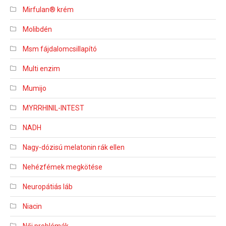
Mirfulan® krém
Molibdén
Msm fájdalomcsillapító
Multi enzim
Mumijo
MYRRHINIL-INTEST
NADH
Nagy-dózisú melatonin rák ellen
Nehézfémek megkötése
Neuropátiás láb
Niacin