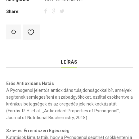
Share:
LEÍRÁS
Erős Antioxidáns Hatás
A Pycnogenol jelentős antioxidáns tulajdonságokkal bír, amelyek
segítenek semlegesíteni a szabadgyököket, ezáltal csökkentve a
krónikus betegségek és az öregedés jeleinek kockázatát.
(Forrás: R. H. et al., „Antioxidant Properties of Pycnogenol”,
Journal of Nutritional Biochemistry, 2018)
Szív- és Érrendszeri Egészség
Kutatások kimutatták, hogy a Pycnogenol segíthet csökkenteni a