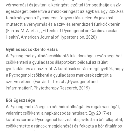
vérnyomást és javítani a keringést, ezáltal támogathatja a szív
egészségét, beleértve a mikrokeringést az agyban. Egy 2020-as
tanulmányban a Pycnogenol fogyasztása jelentős javulást
mutatott a vérnyomás és a szív- és érrendszeri funkciók terén.
(Forrás: M. A. et al., „Effects of Pycnogenol on Cardiovascular
Health”, American Journal of Hypertension, 2020)
Gyulladáscsökkentő Hatás
A Pycnogenol gyulladáscsökkentő tulajdonságai révén segíthet
csökkenteni a gyulladásos állapotokat, például az ízületi
gyulladást és az asztmát. A kutatások során megfigyelték, hogy
a Pycnogenol csökkenti a gyulladásos markerek szintjét a
szervezetben. (Forrás: L. T. et al., „Pycnogenol and
Inflammation”, Phytotherapy Research, 2019)
Bőr Egészsége
A Pycnogenol elősegíti a bőr hidratáltságát és rugalmasságát,
valamint csökkenti a napkárosodás hatásait. Egy 2017-es
kutatás során a Pycnogenol használata javította a bőr állapotát,
csökkentette a ráncok megjelenését és fokozta a bőr általános