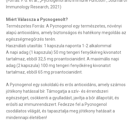
(Forrás: F. G. et al., „Pycnogenol and Immune Function”, Journal of
Immunology Research, 2021)
Miért Válassza a Pycnogenolt?
Természetes Forrás: A Pycnogenol egy természetes, növényi
alapú antioxidáns, amely biztonságos és hatékony megoldás az
egészségmegőrzés terén.
Használati utasítás: 1 kapszula naponta 1-2 alkalommal
A napi adag (1 kapszula) 50 mg tengeri fenyőkéreg kivonatot
tartalmaz, ebből 32,5 mg proantocianidint. A maximális napi
adag (2 kapszula) 100 mg tengeri fenyőkéreg kivonatot
tartalmaz, ebből 65 mg proantocianidint.
A Pycnogenol egy sokoldalú és erős antioxidáns, amely számos
jótékony hatással bír. Támogatja a szív- és érrendszeri
egészséget, csökkenti a gyulladást, javítja a bőr állapotát, és
erősíti az immunrendszert. Fedezze fel a Pycnogenol
csodálatos világát, és tapasztalja meg jótékony hatásait a
mindennapi életében!