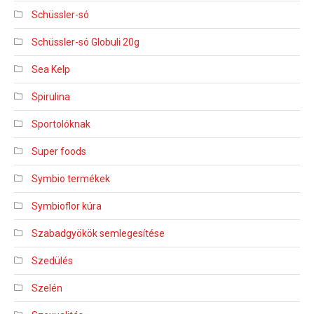
Schüssler-só
Schüssler-só Globuli 20g
Sea Kelp
Spirulina
Sportolóknak
Super foods
Symbio termékek
Symbioflor kúra
Szabadgyökök semlegesítése
Szedülés
Szelén