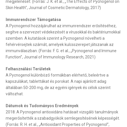
megjelenését. (Forrás: J. K. et al., „The Effects of Pycnogenol on
Skin Health”, Journal of Cosmetic Dermatology, 2017)
Immunrendszer Támogatása
A Pycnogenol hozzájárulhat az immunrendszer erősítéséhez,
segítve a szervezet védekezését a vírusokkal és baktériumokkal
szemben. A kutatások szerint a Pycnogenol növelheti a
fehérvérsejtek számát, amelyek kulcsszerepet játszanak az
immunválaszban. (Forrás: F. G. et al., „Pycnogenol and Immune
Function”, Journal of Immunology Research, 2021)
Felhasználási Területek
A Pycnogenol különböző formákban elérhető, beleértve a
kapszulákat, tablettákat és porokat. A napi ajánlott adag
általában 50-200 mg, de az egyéni igények és célok szerint
változhat.
Dátumok és Tudományos Eredmények
2018: A Pycnogenol antioxidáns hatásait vizsgáló tanulmányok
megerősítették a szabadgyökök semlegesítésének képességét.
(Forrás: R. H. et al., „Antioxidant Properties of Pycnogenol”,