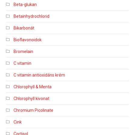
Beta-glukan
Betainhydrochlorid
Bikarbonát
Bioflavonoidok
Bromelain
C vitamin
C vitamin antioxidáns krém
Chlorophyll & Menta
Chlorophyll kivonat
Chromium Picolinate
Cink
Cortisol