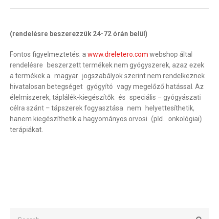
(rendelésre beszerezzük 24-72 órán belül)
Fontos figyelmeztetés: a
www.dreletero.com
webshop által
rendelésre beszerzett termékek nem gyógyszerek, azaz ezek
a termékek a magyar jogszabályok szerint nem rendelkeznek
hivatalosan betegséget gyógyító vagy megelőző hatással. Az
élelmiszerek, táplálék-kiegészítők és speciális – gyógyászati
célra szánt – tápszerek fogyasztása nem helyettesíthetik,
hanem kiegészíthetik a hagyományos orvosi (pld. onkológiai)
terápiákat.