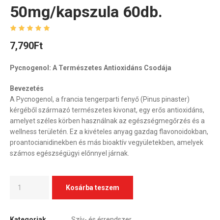
50mg/kapszula 60db.
7,790
Ft
Pycnogenol: A Természetes Antioxidáns Csodája
Bevezetés
A Pycnogenol, a francia tengerparti fenyő (Pinus pinaster)
kérgéből származó természetes kivonat, egy erős antioxidáns,
amelyet széles körben használnak az egészségmegőrzés és a
wellness területén. Ez a kivételes anyag gazdag flavonoidokban,
proantocianidinekben és más bioaktív vegyületekben, amelyek
számos egészségügyi előnnyel járnak.
Kosárba teszem
Kategoriak
Szív- és érrendszer