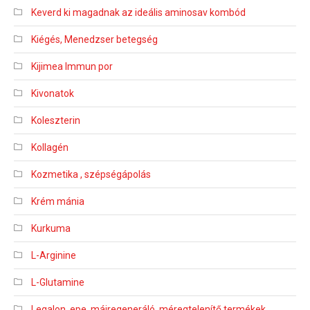
Keverd ki magadnak az ideális aminosav kombód
Kiégés, Menedzser betegség
Kijimea Immun por
Kivonatok
Koleszterin
Kollagén
Kozmetika , szépségápolás
Krém mánia
Kurkuma
L-Arginine
L-Glutamine
Legalon, epe, májregeneráló, méregtelenítő termékek