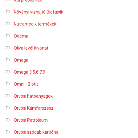
Női problémák
Növényi vízhajtó Biofax®
Nutramedix termékek
Ödéma
Oliva levél kivonat
Omega
Omega 3,5,6,7,9
Omni - Biotic
Orvosi hatóanyagok
Orvosi Kámforszesz
Orvosi Petróleum
Orvosi szódabikarbóna