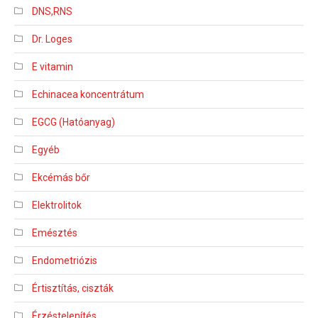
DNS,RNS
Dr. Loges
E vitamin
Echinacea koncentrátum
EGCG (Hatóanyag)
Egyéb
Ekcémás bőr
Elektrolitok
Emésztés
Endometriózis
Értisztítás, ciszták
Érzéstelenítés