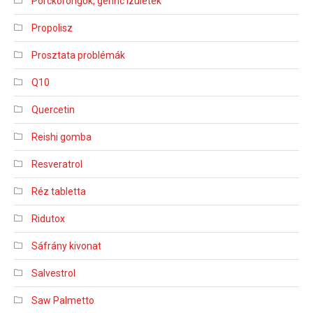
Porckorongok, gerinc izületek
Propolisz
Prosztata problémák
Q10
Quercetin
Reishi gomba
Resveratrol
Réz tabletta
Ridutox
Sáfrány kivonat
Salvestrol
Saw Palmetto