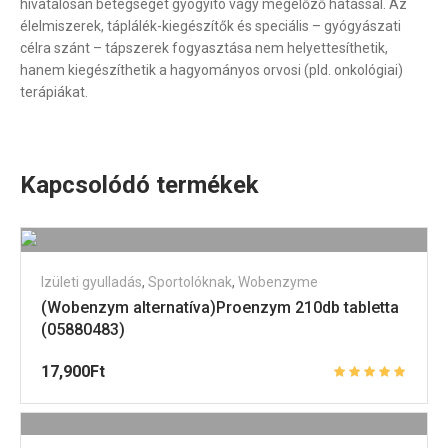
hivatalosan betegséget gyógyító vagy megelőző hatással. Az
élelmiszerek, táplálék-kiegészítők és speciális – gyógyászati
célra szánt – tápszerek fogyasztása nem helyettesíthetik,
hanem kiegészíthetik a hagyományos orvosi (pld. onkológiai)
terápiákat.
Kapcsolódó termékek
Izületi gyulladás
,
Sportolóknak
,
Wobenzyme
(Wobenzym alternatíva)Proenzym 210db tabletta
(05880483)
17,900
Ft