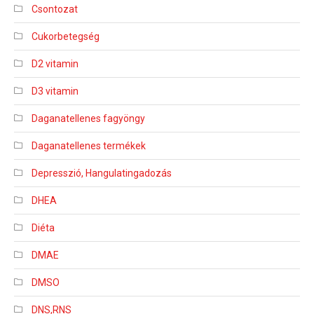
Csontozat
Cukorbetegség
D2 vitamin
D3 vitamin
Daganatellenes fagyöngy
Daganatellenes termékek
Depresszió, Hangulatingadozás
DHEA
Diéta
DMAE
DMSO
DNS,RNS