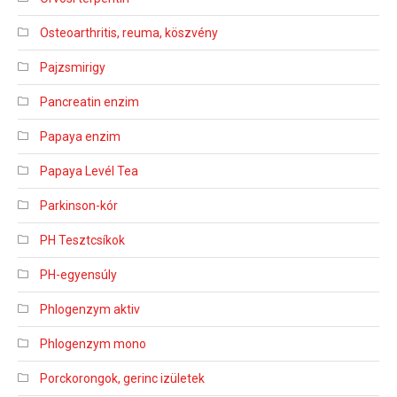
Osteoarthritis, reuma, köszvény
Pajzsmirigy
Pancreatin enzim
Papaya enzim
Papaya Levél Tea
Parkinson-kór
PH Tesztcsíkok
PH-egyensúly
Phlogenzym aktiv
Phlogenzym mono
Porckorongok, gerinc izületek