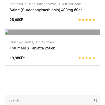
Depresszió, Hangulatingadozás
,
Izületi gyulladás
SAMe (S-Adenosylmethionin) 400mg 60db
28,600
Ft
Izületi gyulladás
,
Sportolóknak
Traumeel S Tabletta 250db.
19,980
Ft