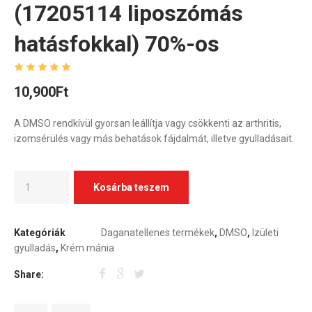
(17205114 liposzómás
hatásfokkal) 70%-os
10,900
Ft
A DMSO rendkívül gyorsan leállítja vagy csökkenti az arthritis,
izomsérülés vagy más behatások fájdalmát, illetve gyulladásait.
Kosárba teszem
Kategóriák
Daganatellenes termékek
,
DMSO
,
Izületi
gyulladás
,
Krém mánia
Share: