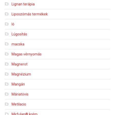
Lignan terápia
Liposzómás termékek
ló
Lúgosítás
macska
Magas vérnyomás
Magnerot
Magnézium
Mangán
Máriatövis
Metilacio
Mirfulan® krém