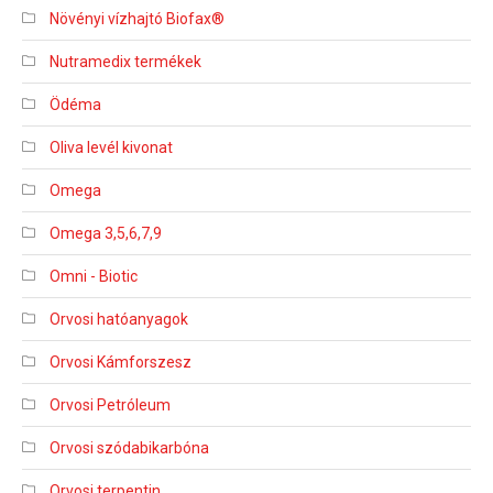
Növényi vízhajtó Biofax®
Nutramedix termékek
Ödéma
Oliva levél kivonat
Omega
Omega 3,5,6,7,9
Omni - Biotic
Orvosi hatóanyagok
Orvosi Kámforszesz
Orvosi Petróleum
Orvosi szódabikarbóna
Orvosi terpentin