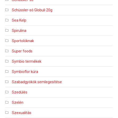
Schüssler-só Globuli 20g
Sea Kelp
Spirulina
Sportolóknak
Super foods
Symbio termékek
Symbioflor kúra
Szabadgyökök semlegesítése
Szedülés
Szelén
Szexualitás