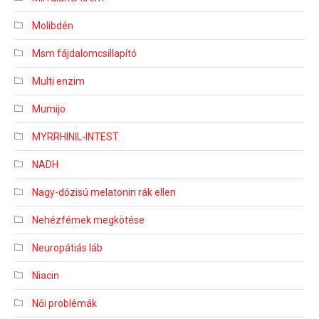
Molibdén
Msm fájdalomcsillapító
Multi enzim
Mumijo
MYRRHINIL-INTEST
NADH
Nagy-dózisú melatonin rák ellen
Nehézfémek megkötése
Neuropátiás láb
Niacin
Női problémák