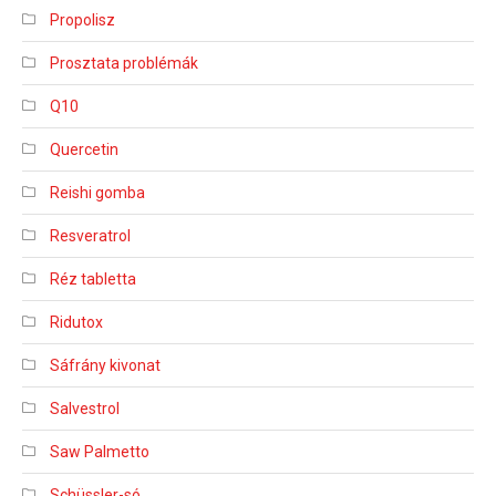
Propolisz
Prosztata problémák
Q10
Quercetin
Reishi gomba
Resveratrol
Réz tabletta
Ridutox
Sáfrány kivonat
Salvestrol
Saw Palmetto
Schüssler-só