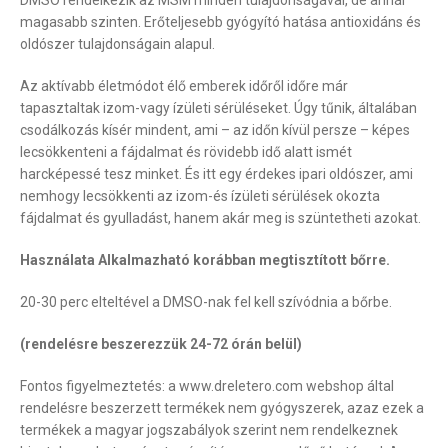
DMSO rendelkezik az MSM minden tulajdonságával, de annál
magasabb szinten. Erőteljesebb gyógyító hatása antioxidáns és
oldószer tulajdonságain alapul.
Az aktívabb életmódot élő emberek időről időre már
tapasztaltak izom-vagy ízületi sérüléseket. Úgy tűnik, általában
csodálkozás kísér mindent, ami – az időn kívül persze – képes
lecsökkenteni a fájdalmat és rövidebb idő alatt ismét
harcképessé tesz minket. És itt egy érdekes ipari oldószer, ami
nemhogy lecsökkenti az izom-és ízületi sérülések okozta
fájdalmat és gyulladást, hanem akár meg is szüntetheti azokat.
Használata Alkalmazható korábban megtisztított bőrre.
20-30 perc elteltével a DMSO-nak fel kell szívódnia a bőrbe.
(rendelésre beszerezzük 24-72 órán belül)
Fontos figyelmeztetés: a www.dreletero.com webshop által
rendelésre beszerzett termékek nem gyógyszerek, azaz ezek a
termékek a magyar jogszabályok szerint nem rendelkeznek