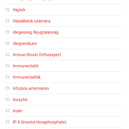
Haj,bőr
Háziállatok számára
Idegesség, Nyugtalanság
Idegrendszer
Immun-Boost Orthoexpert
Immunerősítő
Immunerősítők
Infúziós artemisinin
Inozytol
Inulin
IP-6 (Inositol Hexaphosphate)