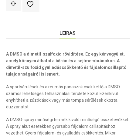
LEÍRÁS
A DMSO a dimetil-szulfoxid rövidítése. Ez egy kénvegyület,
amely könnyen áthatol a bőrön és a sejtmembránokon. A
dimetil-szulfoxid gyulladáscsökkentő és fájdalomcsillapító
tulajdonságairól is ismert.
A sportsérülések és a reumás panaszok csak kettő a DMSO
számos lehetséges felhasználási területe közül. Ezenkívül
enyhítheti a zúzódások vagy más tompa sérülések okozta
duzzanatot.
A DMSO-spray minőségi termék kiváló minőségű összetevőkkel.
A spray akut esetekben gyorsabb fájdalom csillapításhoz
vezethet. Gyors fájdalom- és gyulladás csökkentés: Mikor