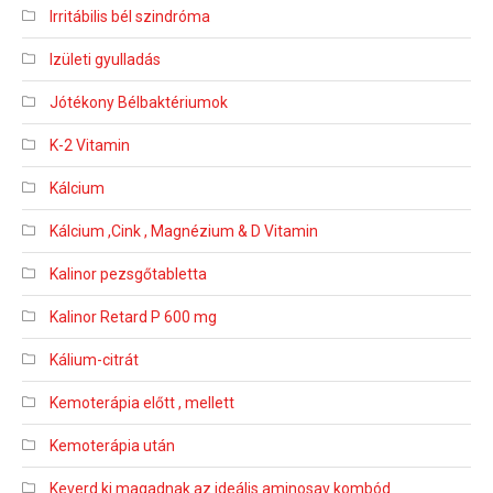
Irritábilis bél szindróma
Izületi gyulladás
Jótékony Bélbaktériumok
K-2 Vitamin
Kálcium
Kálcium ,Cink , Magnézium & D Vitamin
Kalinor pezsgőtabletta
Kalinor Retard P 600 mg
Kálium-citrát
Kemoterápia előtt , mellett
Kemoterápia után
Keverd ki magadnak az ideális aminosav kombód