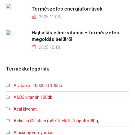
Természetes energiaforrások
2025.11.08.
Hajhullás elleni vitamin – természetes
megoldás belülről
2025.10.18.
Termékkategóriák
A vitamin 10000 IU 100db
A&D3 vitamin 100db
Acai kivonat
Actinica ® Lotion (bőrrák előtti állapotra)80g,
Alacsony vérnyomás