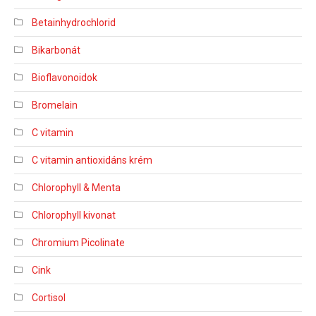
Betainhydrochlorid
Bikarbonát
Bioflavonoidok
Bromelain
C vitamin
C vitamin antioxidáns krém
Chlorophyll & Menta
Chlorophyll kivonat
Chromium Picolinate
Cink
Cortisol