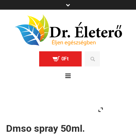
0
Ft
Dmso spray 50ml.