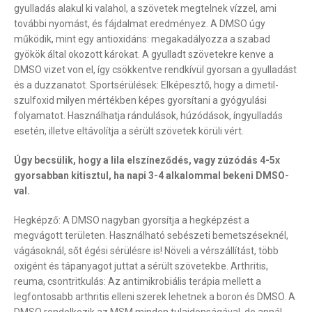
gyulladás alakul ki valahol, a szövetek megtelnek vízzel, ami
további nyomást, és fájdalmat eredményez. A DMSO úgy
működik, mint egy antioxidáns: megakadályozza a szabad
gyökök által okozott károkat. A gyulladt szövetekre kenve a
DMSO vizet von el, így csökkentve rendkívül gyorsan a gyulladást
és a duzzanatot. Sportsérülések: Elképesztő, hogy a dimetil-
szulfoxid milyen mértékben képes gyorsítani a gyógyulási
folyamatot. Használhatja rándulások, húzódások, íngyulladás
esetén, illetve eltávolítja a sérült szövetek körüli vért.
Úgy becsülik, hogy a lila elszíneződés, vagy zúzódás 4-5x
gyorsabban kitisztul, ha napi 3-4 alkalommal bekeni DMSO-
val.
Hegképző: A DMSO nagyban gyorsítja a hegképzést a
megvágott területen. Használható sebészeti bemetszéseknél,
vágásoknál, sőt égési sérülésre is! Növeli a vérszállítást, több
oxigént és tápanyagot juttat a sérült szövetekbe. Arthritis,
reuma, csontritkulás: Az antimikrobiális terápia mellett a
legfontosabb arthritis elleni szerek lehetnek a boron és DMSO. A