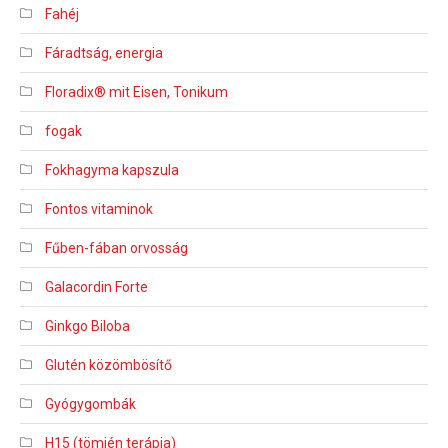
Fahéj
Fáradtság, energia
Floradix® mit Eisen, Tonikum
fogak
Fokhagyma kapszula
Fontos vitaminok
Fűben-fában orvosság
Galacordin Forte
Ginkgo Biloba
Glutén közömbösítő
Gyógygombák
H15 (tömjén terápia)