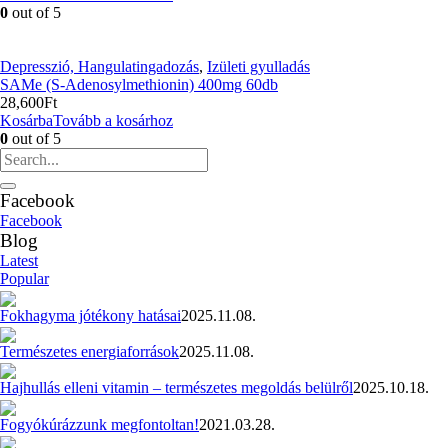
0
out of 5
Depresszió, Hangulatingadozás
,
Izületi gyulladás
SAMe (S-Adenosylmethionin) 400mg 60db
28,600
Ft
Kosárba
Tovább a kosárhoz
0
out of 5
Facebook
Facebook
Blog
Latest
Popular
Fokhagyma jótékony hatásai
2025.11.08.
Természetes energiaforrások
2025.11.08.
Hajhullás elleni vitamin – természetes megoldás belülről
2025.10.18.
Fogyókúrázzunk megfontoltan!
2021.03.28.