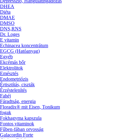
Depresszió, Hangulatingadozás
DHEA
Diéta
DMAE
DMSO
DNS,RNS
Dr. Loges
E vitamin
Echinacea koncentrátum
EGCG (Hatóanyag)
Egyéb
Ekcémás bőr
Elektrolitok
Emésztés
Endometriózis
Értisztítás, ciszták
Érzéstelenítés
Fahéj
Fáradtság, energia
Floradix® mit Eisen, Tonikum
fogak
Fokhagyma kapszula
Fontos vitaminok
Fűben-fában orvosság
Galacordin Forte