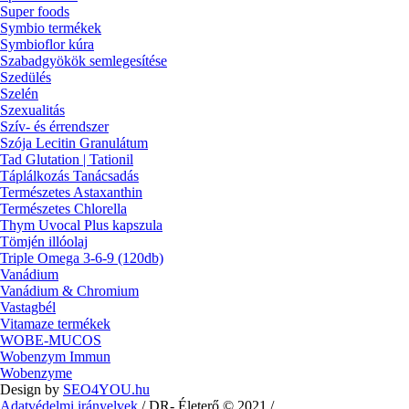
Super foods
Symbio termékek
Symbioflor kúra
Szabadgyökök semlegesítése
Szedülés
Szelén
Szexualitás
Szív- és érrendszer
Szója Lecitin Granulátum
Tad Glutation | Tationil
Táplálkozás Tanácsadás
Természetes Astaxanthin
Természetes Chlorella
Thym Uvocal Plus kapszula
Tömjén illóolaj
Triple Omega 3-6-9 (120db)
Vanádium
Vanádium & Chromium
Vastagbél
Vitamaze termékek
WOBE-MUCOS
Wobenzym Immun
Wobenzyme
Design by
SEO4YOU.hu
Adatvédelmi irányelvek
/ DR- Életerő © 2021 /