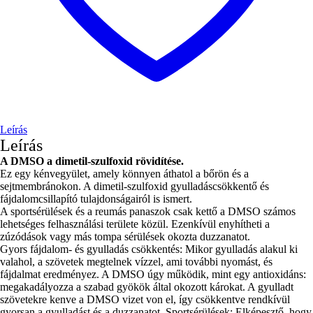
Leírás
Leírás
A DMSO a dimetil-szulfoxid rövidítése.
Ez egy kénvegyület, amely könnyen áthatol a bőrön és a
sejtmembránokon. A dimetil-szulfoxid gyulladáscsökkentő és
fájdalomcsillapító tulajdonságairól is ismert.
A sportsérülések és a reumás panaszok csak kettő a DMSO számos
lehetséges felhasználási területe közül. Ezenkívül enyhítheti a
zúzódások vagy más tompa sérülések okozta duzzanatot.
Gyors fájdalom- és gyulladás csökkentés: Mikor gyulladás alakul ki
valahol, a szövetek megtelnek vízzel, ami további nyomást, és
fájdalmat eredményez. A DMSO úgy működik, mint egy antioxidáns:
megakadályozza a szabad gyökök által okozott károkat. A gyulladt
szövetekre kenve a DMSO vizet von el, így csökkentve rendkívül
gyorsan a gyulladást és a duzzanatot. Sportsérülések: Elképesztő, hogy