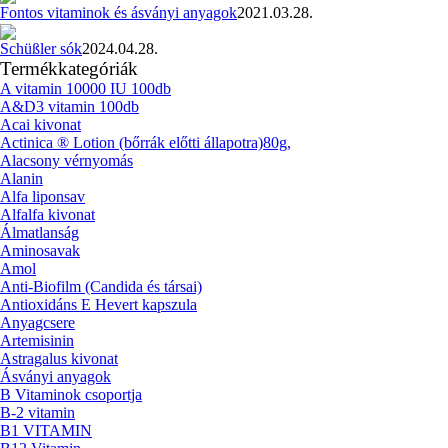
Fontos vitaminok és ásványi anyagok
2021.03.28.
Schüßler sók
2024.04.28.
Termékkategóriák
A vitamin 10000 IU 100db
A&D3 vitamin 100db
Acai kivonat
Actinica ® Lotion (bőrrák előtti állapotra)80g,
Alacsony vérnyomás
Alanin
Alfa liponsav
Alfalfa kivonat
Álmatlanság
Aminosavak
Amol
Anti-Biofilm (Candida és társai)
Antioxidáns E Hevert kapszula
Anyagcsere
Artemisinin
Astragalus kivonat
Ásványi anyagok
B Vitaminok csoportja
B-2 vitamin
B1 VITAMIN