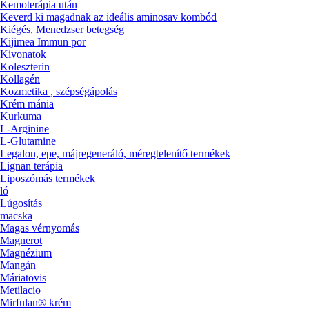
Kemoterápia után
Keverd ki magadnak az ideális aminosav kombód
Kiégés, Menedzser betegség
Kijimea Immun por
Kivonatok
Koleszterin
Kollagén
Kozmetika , szépségápolás
Krém mánia
Kurkuma
L-Arginine
L-Glutamine
Legalon, epe, májregeneráló, méregtelenítő termékek
Lignan terápia
Liposzómás termékek
ló
Lúgosítás
macska
Magas vérnyomás
Magnerot
Magnézium
Mangán
Máriatövis
Metilacio
Mirfulan® krém