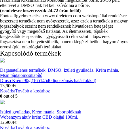
Használata Alkalmazható korábban megtisztított bőrre. 20-30 perc
elteltével a DMSO-nak fel kell szívódnia a bőrbe.
(rendelésre beszerezzük 24-72 órán belül)
Fontos figyelmeztetés: a www.dreletero.com webshop által rendelésre
beszerzett termékek nem gyógyszerek, azaz ezek a termékek a magyar
jogszabályok szerint nem rendelkeznek hivatalosan betegséget
gyógyító vagy megelőző hatással. Az élelmiszerek, táplálék-
kiegészítők és speciális – gyógyászati célra szánt – tápszerek
fogyasztása nem helyettesíthetik, hanem kiegészíthetik a hagyományos
orvosi (pld. onkológiai) terápiákat.
Kapcsolódó termékek
Daganatellenes termékek
,
DMSO
,
Izületi gyulladás
,
Krém mánia
,
Msm fájdalomcsillapító
Dmso Krém 90g.(16514540 liposzómás hatásfokkal)
13,900
Ft
Kosárba
Tovább a kosárhoz
0
out of 5
Izületi gyulladás
,
Krém mánia
,
Sportolóknak
Wobenzym aktív krém CBD olajjal 100ml.
12,900
Ft
Kosárba
Tovább a kosárhoz