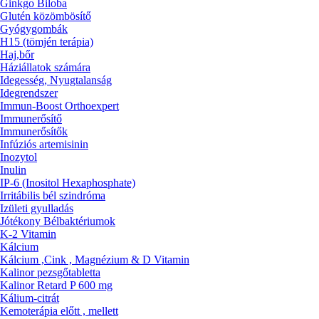
Ginkgo Biloba
Glutén közömbösítő
Gyógygombák
H15 (tömjén terápia)
Haj,bőr
Háziállatok számára
Idegesség, Nyugtalanság
Idegrendszer
Immun-Boost Orthoexpert
Immunerősítő
Immunerősítők
Infúziós artemisinin
Inozytol
Inulin
IP-6 (Inositol Hexaphosphate)
Irritábilis bél szindróma
Izületi gyulladás
Jótékony Bélbaktériumok
K-2 Vitamin
Kálcium
Kálcium ,Cink , Magnézium & D Vitamin
Kalinor pezsgőtabletta
Kalinor Retard P 600 mg
Kálium-citrát
Kemoterápia előtt , mellett