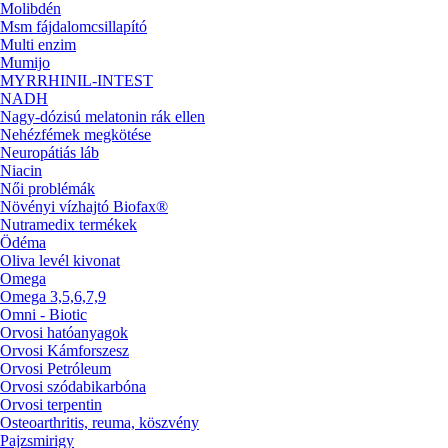
Molibdén
Msm fájdalomcsillapító
Multi enzim
Mumijo
MYRRHINIL-INTEST
NADH
Nagy-dózisú melatonin rák ellen
Nehézfémek megkötése
Neuropátiás láb
Niacin
Női problémák
Növényi vízhajtó Biofax®
Nutramedix termékek
Ödéma
Oliva levél kivonat
Omega
Omega 3,5,6,7,9
Omni - Biotic
Orvosi hatóanyagok
Orvosi Kámforszesz
Orvosi Petróleum
Orvosi szódabikarbóna
Orvosi terpentin
Osteoarthritis, reuma, köszvény
Pajzsmirigy