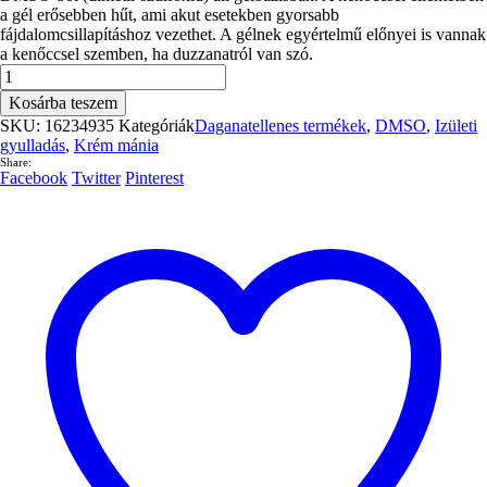
a gél erősebben hűt, ami akut esetekben gyorsabb
fájdalomcsillapításhoz vezethet. A gélnek egyértelmű előnyei is vannak
a kenőccsel szemben, ha duzzanatról van szó.
Dmso
Gél
Kosárba teszem
100g.
SKU:
16234935
Kategóriák
Daganatellenes termékek
,
DMSO
,
Izületi
(16234935
gyulladás
,
Krém mánia
liposzómás
Share:
hatásfokkal)
Facebook
Twitter
Pinterest
mennyiség