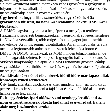
a dimetil-szulfoxid milyen mértékben képes gyorsítani a gyógyulási
folyamatot. Használhatja rándulások, húzódások, íngyulladás esetén,
illetve eltávolítja a sérült szövetek körüli vért.
Úgy becsülik, hogy a lila elszíneződés, vagy zúzódás 4-5x
gyorsabban kitisztul, ha napi 3-4 alkalommal bekeni DMSO-val.
Hegképző.
A DMSO nagyban gyorsítja a hegképzést a megvágott területen.
Használható sebészeti bemetszéseknél, vágásoknál, sőt égési sérülésre
is! Növeli a vérszállítást, több oxigént és tápanyagot juttat a sérült
szövetekbe. Arthritis, reuma, csontritkulás: Az antimikrobiális terápia
mellett a legfontosabb arthritis elleni szerek lehetnek a boron és
DMSO. A DMSO rendelkezik az MSM minden tulajdonságával, de
annál magasabb szinten. Erőteljesebb gyógyító hatása antioxidáns és
oldószer tulajdonságain alapul. A DMSO rendkívül gyorsan leállítja
vagy csökkenti az arthritis, izomsérülés vagy más behatások fájdalmát,
illetve gyulladásait.
Az aktívabb életmódot élő emberek időről időre már tapasztaltak
izom-vagy ízületi sérüléseket
Úgy tűnik, általában csodálkozás kísér mindent, ami – az időn kívül
persze – képes lecsökkenteni a fájdalmat és rövidebb idő alatt ismét
harcképessé tesz minket.
És itt egy érdekes ipari oldószer, ami nemhogy lecsökkenti az
izom-és ízületi sérülések okozta fájdalmat és gyulladást, hanem
akár meg is szüntetheti azokat.