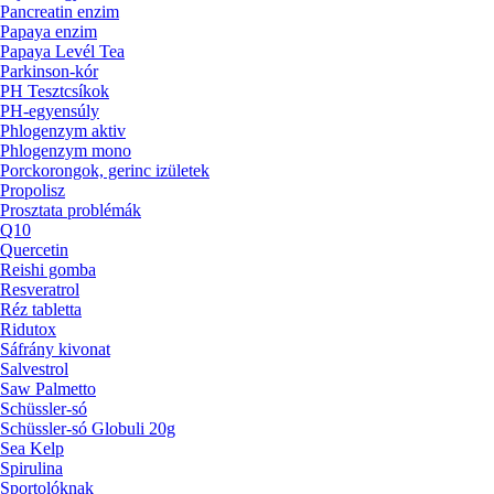
Pancreatin enzim
Papaya enzim
Papaya Levél Tea
Parkinson-kór
PH Tesztcsíkok
PH-egyensúly
Phlogenzym aktiv
Phlogenzym mono
Porckorongok, gerinc izületek
Propolisz
Prosztata problémák
Q10
Quercetin
Reishi gomba
Resveratrol
Réz tabletta
Ridutox
Sáfrány kivonat
Salvestrol
Saw Palmetto
Schüssler-só
Schüssler-só Globuli 20g
Sea Kelp
Spirulina
Sportolóknak