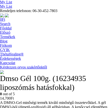
My List
My List
Rendeljen telefonon: 06-30-452-7803
0
Ft
Search
Főoldal
Előszó
Termékek
Blog
Fiókom
GYIK
ThétaHealing®
Érdekességek
Kapcsolat
Kérdezzen orvos szakértőnktől
Dmso Gél 100g. (16234935
liposzómás hatásfokkal)
0
out of 5
14,700
Ft
A DMSO-Gel minőségi termék kiváló minőségű összetevőkkel. A gél
DMSO-ból (dimetil-szulfoxid) áll gélbázisban. A kenőccsel ellentétben