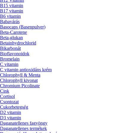
B12 Vitamin
B15 vitamin
B17 vitamin
B6 vitamin
Babavárás
Basocaps (Basenpulver)
Beta-Carotene
Beta-glukan
Betainhydrochlorid
Bikarbonát
Bioflavonoidok
Bromelain
C vitamin
C vitamin antioxidáns krém
Chlorophyll & Menta
Chlorophyll kivonat
Chromium Picolinate
Cink
Cortisol
Csontozat
Cukorbetegség
D2 vitamin
D3 vitamin
Daganatellenes fagyöngy
Daganatellenes termékek