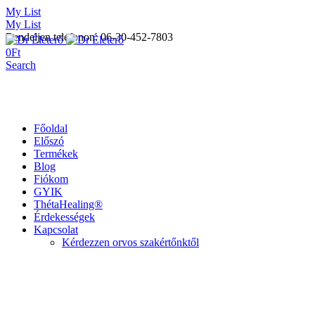
My List
My List
Rendeljen telefonon: 06-30-452-7803
0
Ft
Search
Főoldal
Előszó
Termékek
Blog
Fiókom
GYIK
ThétaHealing®
Érdekességek
Kapcsolat
Kérdezzen orvos szakértőnktől