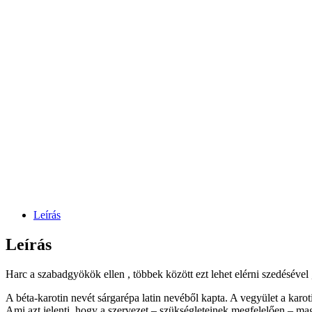
Leírás
Leírás
Harc a szabadgyökök ellen , többek között ezt lehet elérni szedéséve
A béta-karotin nevét sárgarépa latin nevéből kapta. A vegyület a karo
Ami azt jelenti, hogy a szervezet – szük­ségleteinek megfelelően – ma