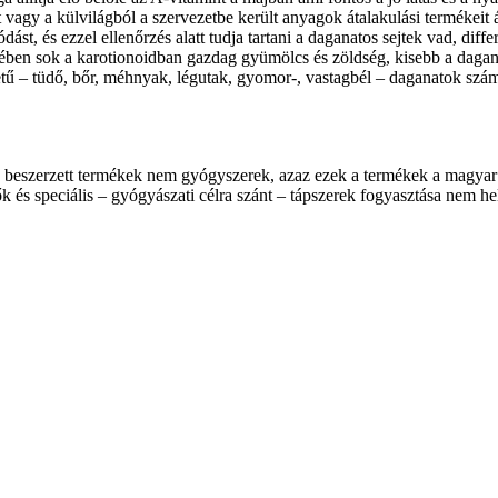
 vagy a külvilágból a szervezetbe került anyagok átalakulási termékeit 
álódást, és ezzel ellenőrzés alatt tudja tartani a daganatos sejtek vad, di
ében sok a karotionoidban gazdag gyümölcs és zöldség, kisebb a dagan
ű – tüdő, bőr, méhnyak, légutak, gyomor-, vastagbél – daganatok számá
e beszerzett termékek nem gyógyszerek, azaz ezek a termékek a magyar
k és speciális – gyógyászati célra szánt – tápszerek fogyasztása nem he