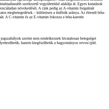
ártalmatlanabb szerkezetű vegyületekké alakítja át. Egyes kutatások
fferen­ciálatlan növekedését. A cink pedig az A-vitamin forgalmát
atos megbetegedések – különösen a tüdőrák aránya. Az étrendi béta-
t. A C-vitamin és az E-vitamin fokozza a béta-karotin
 jogszabályok szerint nem rendelkeznek hivatalosan betegséget
lyettesíthetik, hanem kiegészíthetik a hagyományos orvosi (pld.