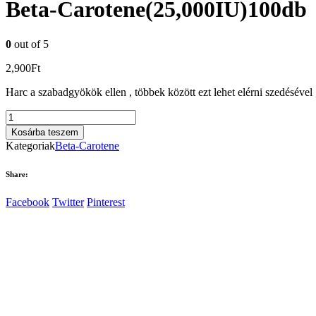
Beta-Carotene(25,000IU)100db
0
out of 5
2,900
Ft
Harc a szabadgyökök ellen , többek között ezt lehet elérni szedéséve
Beta-
Carotene(25,000IU)100db
Kosárba teszem
mennyiség
Kategoriak
Beta-Carotene
Share:
Facebook
Twitter
Pinterest