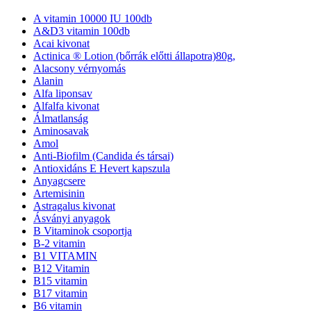
A vitamin 10000 IU 100db
A&D3 vitamin 100db
Acai kivonat
Actinica ® Lotion (bőrrák előtti állapotra)80g,
Alacsony vérnyomás
Alanin
Alfa liponsav
Alfalfa kivonat
Álmatlanság
Aminosavak
Amol
Anti-Biofilm (Candida és társai)
Antioxidáns E Hevert kapszula
Anyagcsere
Artemisinin
Astragalus kivonat
Ásványi anyagok
B Vitaminok csoportja
B-2 vitamin
B1 VITAMIN
B12 Vitamin
B15 vitamin
B17 vitamin
B6 vitamin