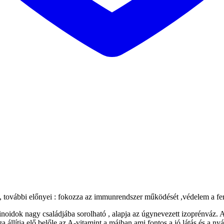
l , további előnyei : fokozza az immunrendszer működését ,védelem a fe
tinoidok nagy családjába sorolható , alapja az úgynevezett izoprénváz. 
ga állítja elő belőle az A-vitamint a májban ami fontos a jó látás és a 