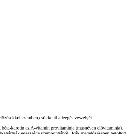
rtőzésekkel szemben,csökkenti a leégés veszélyét.
A béta-karotin az A-vitamin provitaminja (másnéven elővitaminja).
nyálkahártyák egészsége szempontjából . Rák megelőzésében betöltött