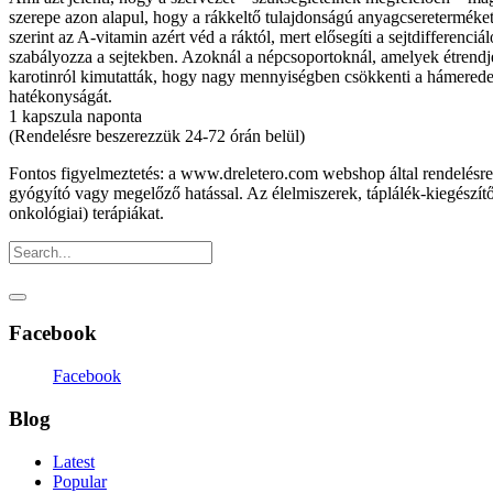
szerepe azon alapul, hogy a rákkeltő tulaj­donságú anyagcsereterméket
szerint az A-vitamin azért véd a ráktól, mert elősegíti a sejtdifferen­ci
szabályozza a sejtekben. Azoknál a népcsoportoknál, amelyek étrendj
karotinról kimutatták, hogy nagy mennyiségben csökkenti a hámeredet
hatékonyságát.
1 kapszula naponta
(Rendelésre beszerezzük 24-72 órán belül)
Fontos figyelmeztetés: a www.dreletero.com webshop által rendelésr
gyógyító vagy megelőző hatással. Az élelmiszerek, táplálék-kiegészítő
onkológiai) terápiákat.
Facebook
Facebook
Blog
Latest
Popular