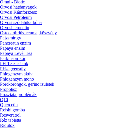
Omni - Biotic
Orvosi hatóanyagok
Orvosi Kámforszesz
Orvosi Petróleum
Orvosi szódabikarbóna
Orvosi terpentin
Osteoarthritis, reuma, köszvény
Pajzsmirigy
Pancreatin enzim
Papaya enzim
Papaya Levél Tea
Parkinson-kór
PH Tesztcsíkok
PH-egyensúly
Phlogenzym aktiv
Phlogenzym mono
Porckorongok, gerinc izületek
Propolisz
Prosztata problémák
Q10
Quercetin
Reishi gomba
Resveratrol
Réz tabletta
Ridutox