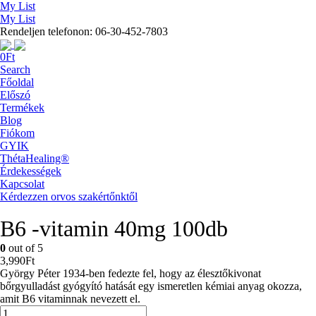
My List
My List
Rendeljen telefonon: 06-30-452-7803
0
Ft
Search
Főoldal
Előszó
Termékek
Blog
Fiókom
GYIK
ThétaHealing®
Érdekességek
Kapcsolat
Kérdezzen orvos szakértőnktől
B6 -vitamin 40mg 100db
0
out of 5
3,990
Ft
György Péter 1934-ben fedezte fel, hogy az élesztőkivonat
bőrgyulladást gyógyító hatását egy ismeretlen kémiai anyag okozza,
amit B6 vitaminnak nevezett el.
B6