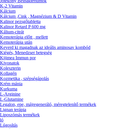
Jótékony Bélbaktériumok
K-2 Vitamin
Kálcium
Kálcium ,Cink , Magnézium & D Vitamin
Kalinor pezsgőtabletta
Kalinor Retard P 600 mg
Kálium-citrát
Kemoterápia előtt , mellett
Kemoterápia után
Keverd ki magadnak az ideális aminosav kombód
Kiégés, Menedzser betegség
Kijimea Immun por
Kivonatok
Koleszterin
Kollagén
Kozmetika , szépségápolás
Krém mánia
Kurkuma
L-Arginine
L-Glutamine
Legalon, epe, májregeneráló, méregtelenítő termékek
Lignan terápia
Liposzómás termékek
ló
Lúgosítás