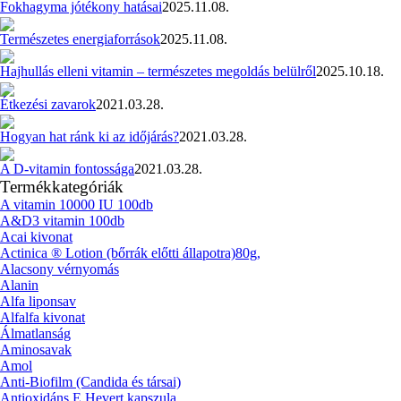
Fokhagyma jótékony hatásai
2025.11.08.
Természetes energiaforrások
2025.11.08.
Hajhullás elleni vitamin – természetes megoldás belülről
2025.10.18.
Étkezési zavarok
2021.03.28.
Hogyan hat ránk ki az időjárás?
2021.03.28.
A D-vitamin fontossága
2021.03.28.
Termékkategóriák
A vitamin 10000 IU 100db
A&D3 vitamin 100db
Acai kivonat
Actinica ® Lotion (bőrrák előtti állapotra)80g,
Alacsony vérnyomás
Alanin
Alfa liponsav
Alfalfa kivonat
Álmatlanság
Aminosavak
Amol
Anti-Biofilm (Candida és társai)
Antioxidáns E Hevert kapszula