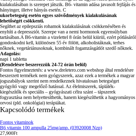
kialakulásában is szerepet játszik. B6- vitamin adása javasolt fejfájás és
hányinger, illetve hányás esetén. C
ukorbetegség esetén egyes szövődmények kialakulásának
lehetőségét csökkenti.
Segíthet az epilepsziás rohamok kialakulásának csökkenésében és
enyhíti a depressziót. Szerepe van a nemi hormonok egyensúlyban
tartásában.A B6-vitamin a vizelettel 8 órán belül kiürül, ezért pótlásáról
gondoskodni kell, különösen 55 év fölött, alkoholistáknak, terhes
nőknek, vegetáriánusoknak, kombinált fogamzásgátlót szedő nőknek.
Adagolás:
napi 1 tabletta
(Rendelésre beszerezzük 24-72 órán belül)
Fontos figyelmeztetés: a www.dreletero.com webshop által rendelésre
beszerzett termékek nem gyógyszerek, azaz ezek a termékek a magyar
jogszabályok szerint nem rendelkeznek hivatalosan betegséget
gyógyító vagy megelőző hatással. Az élelmiszerek, táplálék-
kiegészítők és speciális – gyógyászati célra szánt – tápszerek
fogyasztása nem helyettesíthetik, hanem kiegészíthetik a hagyományos
orvosi (pld. onkológiai) terápiákat.
Kapcsolódó termékek
Fontos vitaminok
B6 vitamin 100 ampulla 25mg/amp. (03920008 Nzp)
27,900
Ft