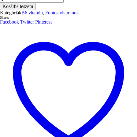
-
Kosárba teszem
vitamin
Kategóriák
B6 vitamin
,
Fontos vitaminok
40mg
Share:
100db
Facebook
Twitter
Pinterest
mennyiség