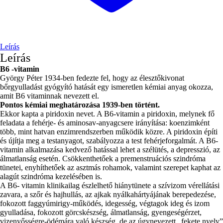
Leírás
Leírás
B6 -vitamin
György Péter 1934-ben fedezte fel, hogy az élesztőkivonat
bőrgyulladást gyógyító hatását egy ismeretlen kémiai anyag okozza,
amit B6 vitaminnak nevezett el.
Pontos kémiai meghatározása 1939-ben történt.
Ekkor kapta a piridoxin nevet. A B6-vitamin a piridoxin, melynek fő
feladata a fehérje- és aminosav-anyagcsere irányítása: koenzimként
több, mint hatvan enzimrendszerben működik közre. A piridoxin építi
és újítja meg a testanyagot, szabályozza a test fehérjeforgalmát. A B6-
vitamin alkalmazása kedvező hatással lehet a szélütés, a depresszió, az
álmatlanság esetén. Csökkenthetőek a premenstruációs szindróma
tünetei, enyhíthetőek az asztmás rohamok, valamint szerepet kaphat az
alagút szindróma kezelésében is.
A B6- vitamin klinikailag észlelhető hiánytünete a szívizom vérellátási
zavara, a szőr és hajhullás, az ajkak nyálkahártyájának berepedezése,
fokozott faggyúmirigy-működés, idegesség, végtagok ideg és izom
gyulladása, fokozott görcskészség, álmatlanság, gyengeségérzet,
vizenyősségre-ödémára való készség, de az úgynevezett „fekete nyelv”