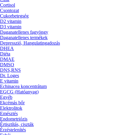
Cortisol
Csontozat
Cukorbetegség
D2 vitamin
D3 vitamin
Daganatellenes fagyöngy
Daganatellenes termékek
Depresszió, Hangulatingadozás
DHEA
Diéta
DMAE
DMSO
DNS,RNS
Dr. Loges
E vitamin
Echinacea koncentrátum
EGCG (Hatóanyag)
Egyéb
Ekcémás bőr
Elektrolitok
Emésztés
Endometriózis
Értisztítás, ciszták
Érzéstelenítés