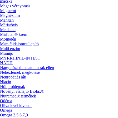
macska
Magas vérnyomás
Magnerot
Magnézium
Mangán
Máriatövis
Metilacio
Mirfulan® krém
Molibdén
Msm fájdalomcsillapító
Multi enzim
Mumijo
MYRRHINIL-INTEST
NADH
Nagy-dózisú melatonin rák ellen
Nehézfémek megkötése
Neuropátiás láb
Niacin
Női problémák
Növényi vízhajtó Biofax®
Nutramedix termékek
Ödéma
Oliva levél kivonat
Omega
Omega 3,5,6,7,9