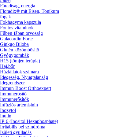
Fahéj
Fáradtság, energia
Floradix® mit Eisen, Tonikum
fogak
Fokhagyma kapszula
Fontos vitaminok
Fűben-fában orvosság
Galacordin Forte
Ginkgo Biloba
Glutén közömbösítő
Gyógygombák
H15 (tömjén terápia)
Haj,bőr
Háziállatok számára
Idegesség, Nyugtalanság
Idegrendszer
Immun-Boost Orthoexpert
Immunerősítő
Immunerősítők
Infúziós artemisinin
Inozytol
Inulin
IP-6 (Inositol Hexaphosphate)
Irritábilis bél szindróma
Izületi gyulladás