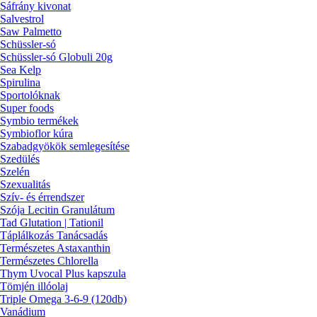
Sáfrány kivonat
Salvestrol
Saw Palmetto
Schüssler-só
Schüssler-só Globuli 20g
Sea Kelp
Spirulina
Sportolóknak
Super foods
Symbio termékek
Symbioflor kúra
Szabadgyökök semlegesítése
Szedülés
Szelén
Szexualitás
Szív- és érrendszer
Szója Lecitin Granulátum
Tad Glutation | Tationil
Táplálkozás Tanácsadás
Természetes Astaxanthin
Természetes Chlorella
Thym Uvocal Plus kapszula
Tömjén illóolaj
Triple Omega 3-6-9 (120db)
Vanádium