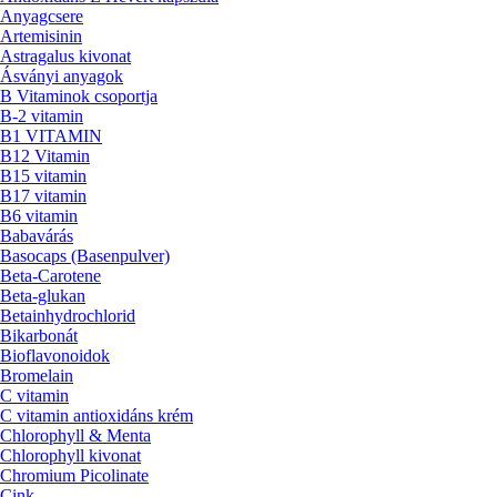
Anyagcsere
Artemisinin
Astragalus kivonat
Ásványi anyagok
B Vitaminok csoportja
B-2 vitamin
B1 VITAMIN
B12 Vitamin
B15 vitamin
B17 vitamin
B6 vitamin
Babavárás
Basocaps (Basenpulver)
Beta-Carotene
Beta-glukan
Betainhydrochlorid
Bikarbonát
Bioflavonoidok
Bromelain
C vitamin
C vitamin antioxidáns krém
Chlorophyll & Menta
Chlorophyll kivonat
Chromium Picolinate
Cink