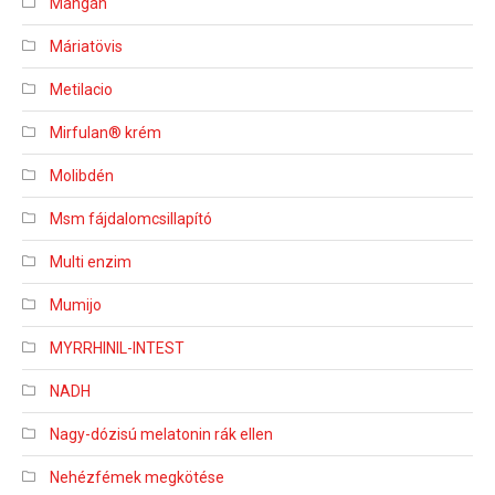
Mangán
Máriatövis
Metilacio
Mirfulan® krém
Molibdén
Msm fájdalomcsillapító
Multi enzim
Mumijo
MYRRHINIL-INTEST
NADH
Nagy-dózisú melatonin rák ellen
Nehézfémek megkötése