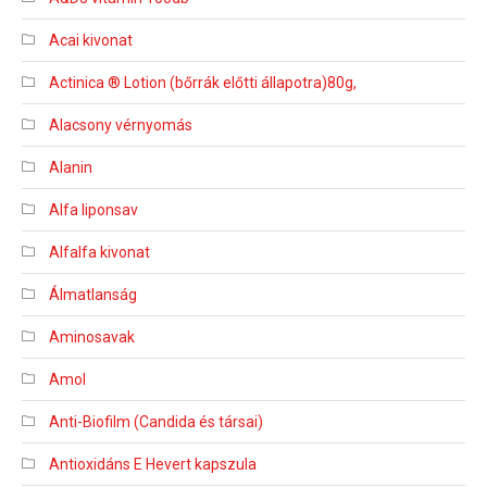
Acai kivonat
Actinica ® Lotion (bőrrák előtti állapotra)80g,
Alacsony vérnyomás
Alanin
Alfa liponsav
Alfalfa kivonat
Álmatlanság
Aminosavak
Amol
Anti-Biofilm (Candida és társai)
Antioxidáns E Hevert kapszula