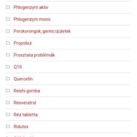
Phlogenzym aktiv
Phlogenzym mono
Porckorongok, gerinc izületek
Propolisz
Prosztata problémák
Q10
Quercetin
Reishi gomba
Resveratrol
Réz tabletta
Ridutox