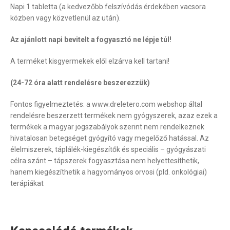
Napi 1 tabletta (a kedvezőbb felszívódás érdekében vacsora
közben vagy közvetlenül az után).
Az ajánlott napi bevitelt a fogyasztó ne lépje túl!
A terméket kisgyermekek elől elzárva kell tartani!
(24-72 óra alatt rendelésre beszerezzük)
Fontos figyelmeztetés: a www.dreletero.com webshop által
rendelésre beszerzett termékek nem gyógyszerek, azaz ezek a
termékek a magyar jogszabályok szerint nem rendelkeznek
hivatalosan betegséget gyógyító vagy megelőző hatással. Az
élelmiszerek, táplálék-kiegészítők és speciális – gyógyászati
célra szánt – tápszerek fogyasztása nem helyettesíthetik,
hanem kiegészíthetik a hagyományos orvosi (pld. onkológiai)
terápiákat