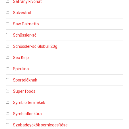
Sáfrány kivonat
Salvestrol
Saw Palmetto
Schüssler-só
Schüssler-só Globuli 20g
Sea Kelp
Spirulina
Sportolóknak
Super foods
Symbio termékek
Symbioflor kúra
Szabadgyökök semlegesítése