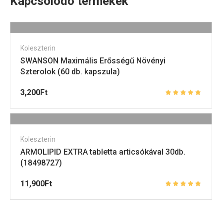
Kapcsolódó termékek
Koleszterin
SWANSON Maximális Erősségű Növényi
Szterolok (60 db. kapszula)
3,200
Ft
Koleszterin
ARMOLIPID EXTRA tabletta articsókával 30db.
(18498727)
11,900
Ft