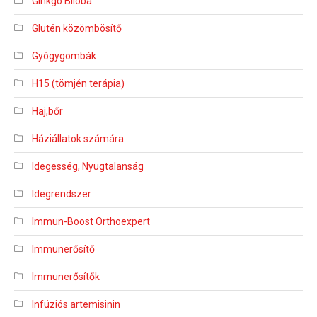
Ginkgo Biloba
Glutén közömbösítő
Gyógygombák
H15 (tömjén terápia)
Haj,bőr
Háziállatok számára
Idegesség, Nyugtalanság
Idegrendszer
Immun-Boost Orthoexpert
Immunerősítő
Immunerősítők
Infúziós artemisinin