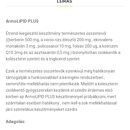
LEÍRÁS
ArmoLIPID PLUS
Étrend-kiegészítő készítmény természetes összetevői
((berberin 500 mg, a vörös rizs élesztő 200 mg , ekvivalens
monakolin 3 mg , policosanol 10 mg, folsav 200 ug, a koenzim
Q10 2mg és az asztaxantin 0,5 mg.) bizonyítottan csökkentik a
koleszterin szintet és a triglicerid szintet.
Ezek a természetes összetevők ezenkívül még hatékonyan
támogatják a funkcionalitást a keringési rendszerben ,
semmiféle mellékhatás nem jelentkezik. Mielőtt a koleszterin
csökkentő gyógyszereket kezdené el szedni érdemes első
körben az ArmoLIPID PLUS készítménnyel próbálkozni, mert
számtalan esetben hatékony , nem kell a sok mellékhatással
járó szintetikus készítményeket szedni.
Adagolás: