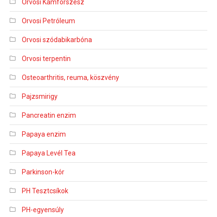
Orvosi Kámforszesz
Orvosi Petróleum
Orvosi szódabikarbóna
Orvosi terpentin
Osteoarthritis, reuma, köszvény
Pajzsmirigy
Pancreatin enzim
Papaya enzim
Papaya Levél Tea
Parkinson-kór
PH Tesztcsíkok
PH-egyensúly