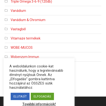
Triple Omega 3-6-9 (120db)
Vanádium
Vanádium & Chromium
Vastagbél
Vitamaze termékek
WOBE-MUCOS
Wobenzym Immun
Wobenzyme
A weboldalunkon cookie-kat
használunk, hogy a legrelevánsabb
élményt nyújtsuk Önnek. Az
„Elfogadás” gombra kattintva
hozzájárul az ÖSSZES sütik
használatához.
ELUTASÍT
ELFOGADÁS
Design by
SEO4YOU.hu
További információk!