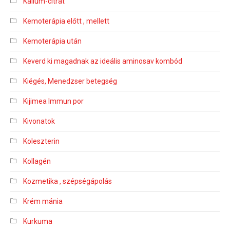
Kálium-citrát
Kemoterápia előtt , mellett
Kemoterápia után
Keverd ki magadnak az ideális aminosav kombód
Kiégés, Menedzser betegség
Kijimea Immun por
Kivonatok
Koleszterin
Kollagén
Kozmetika , szépségápolás
Krém mánia
Kurkuma