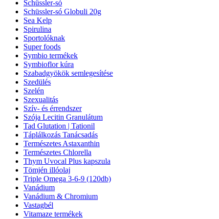
Schüssler-só
Schüssler-só Globuli 20g
Sea Kelp
Spirulina
Sportolóknak
Super foods
Symbio termékek
Symbioflor kúra
Szabadgyökök semlegesítése
Szedülés
Szelén
Szexualitás
Szív- és érrendszer
Szója Lecitin Granulátum
Tad Glutation | Tationil
Táplálkozás Tanácsadás
Természetes Astaxanthin
Természetes Chlorella
Thym Uvocal Plus kapszula
Tömjén illóolaj
Triple Omega 3-6-9 (120db)
Vanádium
Vanádium & Chromium
Vastagbél
Vitamaze termékek