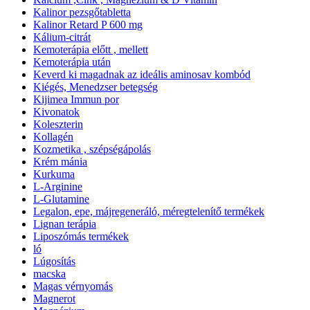
Kalinor pezsgőtabletta
Kalinor Retard P 600 mg
Kálium-citrát
Kemoterápia előtt , mellett
Kemoterápia után
Keverd ki magadnak az ideális aminosav kombód
Kiégés, Menedzser betegség
Kijimea Immun por
Kivonatok
Koleszterin
Kollagén
Kozmetika , szépségápolás
Krém mánia
Kurkuma
L-Arginine
L-Glutamine
Legalon, epe, májregeneráló, méregtelenítő termékek
Lignan terápia
Liposzómás termékek
ló
Lúgosítás
macska
Magas vérnyomás
Magnerot