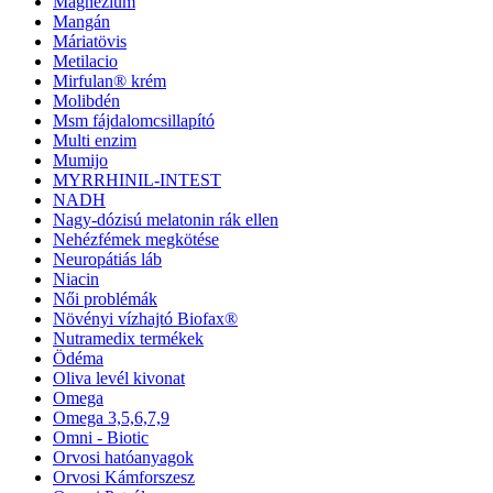
Magnézium
Mangán
Máriatövis
Metilacio
Mirfulan® krém
Molibdén
Msm fájdalomcsillapító
Multi enzim
Mumijo
MYRRHINIL-INTEST
NADH
Nagy-dózisú melatonin rák ellen
Nehézfémek megkötése
Neuropátiás láb
Niacin
Női problémák
Növényi vízhajtó Biofax®
Nutramedix termékek
Ödéma
Oliva levél kivonat
Omega
Omega 3,5,6,7,9
Omni - Biotic
Orvosi hatóanyagok
Orvosi Kámforszesz