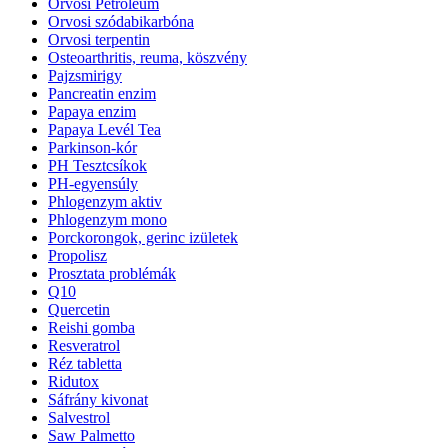
Orvosi Petróleum
Orvosi szódabikarbóna
Orvosi terpentin
Osteoarthritis, reuma, köszvény
Pajzsmirigy
Pancreatin enzim
Papaya enzim
Papaya Levél Tea
Parkinson-kór
PH Tesztcsíkok
PH-egyensúly
Phlogenzym aktiv
Phlogenzym mono
Porckorongok, gerinc izületek
Propolisz
Prosztata problémák
Q10
Quercetin
Reishi gomba
Resveratrol
Réz tabletta
Ridutox
Sáfrány kivonat
Salvestrol
Saw Palmetto