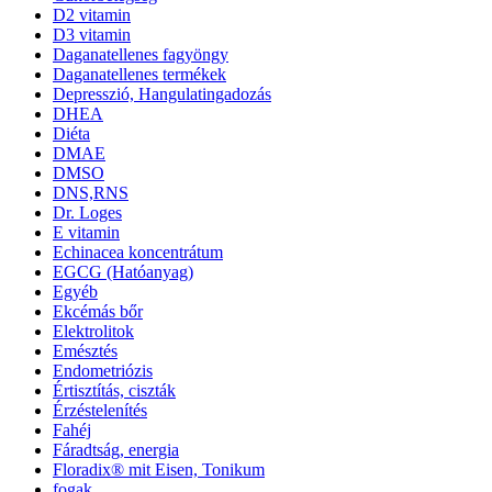
D2 vitamin
D3 vitamin
Daganatellenes fagyöngy
Daganatellenes termékek
Depresszió, Hangulatingadozás
DHEA
Diéta
DMAE
DMSO
DNS,RNS
Dr. Loges
E vitamin
Echinacea koncentrátum
EGCG (Hatóanyag)
Egyéb
Ekcémás bőr
Elektrolitok
Emésztés
Endometriózis
Értisztítás, ciszták
Érzéstelenítés
Fahéj
Fáradtság, energia
Floradix® mit Eisen, Tonikum
fogak