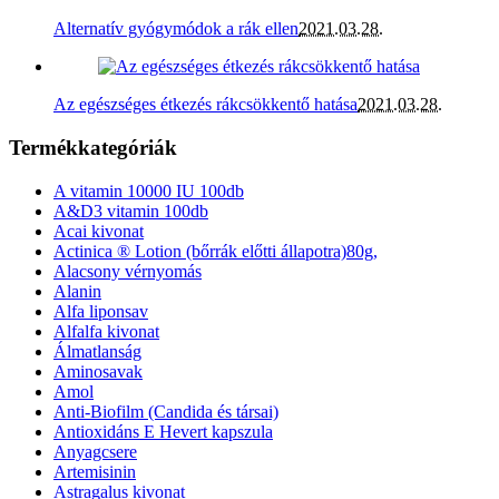
Alternatív gyógymódok a rák ellen
2021.03.28.
Az egészséges étkezés rákcsökkentő hatása
2021.03.28.
Termékkategóriák
A vitamin 10000 IU 100db
A&D3 vitamin 100db
Acai kivonat
Actinica ® Lotion (bőrrák előtti állapotra)80g,
Alacsony vérnyomás
Alanin
Alfa liponsav
Alfalfa kivonat
Álmatlanság
Aminosavak
Amol
Anti-Biofilm (Candida és társai)
Antioxidáns E Hevert kapszula
Anyagcsere
Artemisinin
Astragalus kivonat