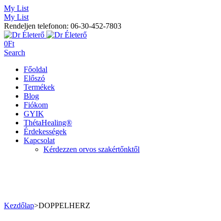
My List
My List
Rendeljen telefonon: 06-30-452-7803
0
Ft
Search
Főoldal
Előszó
Termékek
Blog
Fiókom
GYIK
ThétaHealing®
Érdekességek
Kapcsolat
Kérdezzen orvos szakértőnktől
Kezdőlap
>
DOPPELHERZ