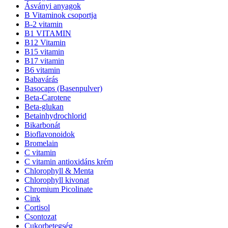
Ásványi anyagok
B Vitaminok csoportja
B-2 vitamin
B1 VITAMIN
B12 Vitamin
B15 vitamin
B17 vitamin
B6 vitamin
Babavárás
Basocaps (Basenpulver)
Beta-Carotene
Beta-glukan
Betainhydrochlorid
Bikarbonát
Bioflavonoidok
Bromelain
C vitamin
C vitamin antioxidáns krém
Chlorophyll & Menta
Chlorophyll kivonat
Chromium Picolinate
Cink
Cortisol
Csontozat
Cukorbetegség