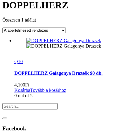
DOPPELHERZ
Összesen 1 találat
Q10
DOPPELHERZ Galagonya Drazsék 90 db.
4,100
Ft
Kosárba
Tovább a kosárhoz
0
out of 5
Facebook