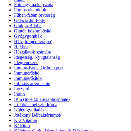
Fokhagyma kapszula
Fontos vitaminok
Fűben-fában orvosság
Galacordin Forte
Ginkgo Biloba
Glutén közömbösítő
Gyógygombák
H15 (tömjén terápia)
Haj,bőr
Háziállatok számára
Idegesség, Nyugtalanság
Idegrendszer
Immun-Boost Orthoexpert
Immunerősítő
Immunerősítők
Infúziós artemisinin
Inozytol
Inulin
IP-6 (Inositol Hexaphosphate)
Irritábilis bél szindróma
Izületi gyulladás
Jótékony Bélbaktériumok
K-2 Vitamin
Kálcium
Kálcium ,Cink , Magnézium & D Vitamin