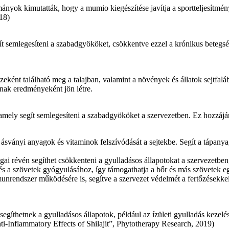
ányok kimutatták, hogy a mumio kiegészítése javítja a sportteljesítményt é
18)
t semlegesíteni a szabadgyököket, csökkentve ezzel a krónikus betegs
eként található meg a talajban, valamint a növények és állatok sejtfal
ak eredményeként jön létre.
 amely segít semlegesíteni a szabadgyököket a szervezetben. Ez hozzáj
ásványi anyagok és vitaminok felszívódását a sejtekbe. Segít a tápanya
i révén segíthet csökkenteni a gyulladásos állapotokat a szervezetben, 
 és a szövetek gyógyulásához, így támogathatja a bőr és más szövetek e
endszer működésére is, segítve a szervezet védelmét a fertőzésekkel é
gíthetnek a gyulladásos állapotok, például az ízületi gyulladás kezel
Anti-Inflammatory Effects of Shilajit”, Phytotherapy Research, 2019)