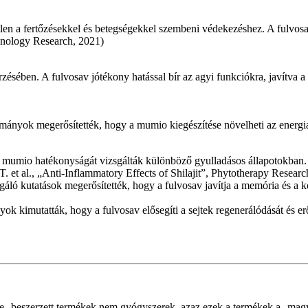
n a fertőzésekkel és betegségekkel szembeni védekezéshez. A fulvosav 
munology Research, 2021)
sében. A fulvosav jótékony hatással bír az agyi funkciókra, javítva a k
ányok megerősítették, hogy a mumio kiegészítése növelheti az energiát és
 mumio hatékonyságát vizsgálták különböző gyulladásos állapotokban. 
T. et al., „Anti-Inflammatory Effects of Shilajit”, Phytotherapy Researc
gáló kutatások megerősítették, hogy a fulvosav javítja a memória és a k
kimutatták, hogy a fulvosav elősegíti a sejtek regenerálódását és erősí
e beszerzett termékek nem gyógyszerek, azaz ezek a termékek a magy