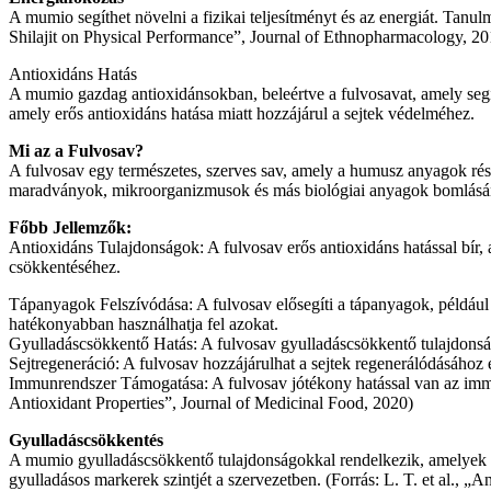
A mumio segíthet növelni a fizikai teljesítményt és az energiát. Tanulm
Shilajit on Physical Performance”, Journal of Ethnopharmacology, 20
Antioxidáns Hatás
A mumio gazdag antioxidánsokban, beleértve a fulvosavat, amely segí
amely erős antioxidáns hatása miatt hozzájárul a sejtek védelméhez.
Mi az a Fulvosav?
A fulvosav egy természetes, szerves sav, amely a humusz anyagok rész
maradványok, mikroorganizmusok és más biológiai anyagok bomlásán
Főbb Jellemzők:
Antioxidáns Tulajdonságok: A fulvosav erős antioxidáns hatással bír,
csökkentéséhez.
Tápanyagok Felszívódása: A fulvosav elősegíti a tápanyagok, például 
hatékonyabban használhatja fel azokat.
Gyulladáscsökkentő Hatás: A fulvosav gyulladáscsökkentő tulajdonsága
Sejtregeneráció: A fulvosav hozzájárulhat a sejtek regenerálódásához
Immunrendszer Támogatása: A fulvosav jótékony hatással van az immunr
Antioxidant Properties”, Journal of Medicinal Food, 2020)
Gyulladáscsökkentés
A mumio gyulladáscsökkentő tulajdonságokkal rendelkezik, amelyek se
gyulladásos markerek szintjét a szervezetben. (Forrás: L. T. et al., „