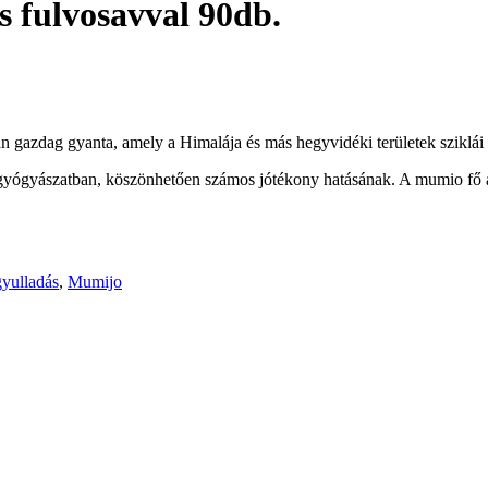
 fulvosavval 90db.
n gazdag gyanta, amely a Himalája és más hegyvidéki területek sziklái k
yógyászatban, köszönhetően számos jótékony hatásának. A mumio fő alk
gyulladás
,
Mumijo