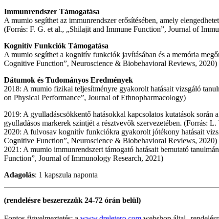
Immunrendszer Támogatása
A mumio segíthet az immunrendszer erősítésében, amely elengedhetetle
(Forrás: F. G. et al., „Shilajit and Immune Function”, Journal of Im
Kognitív Funkciók Támogatása
A mumio segíthet a kognitív funkciók javításában és a memória megőrzé
Cognitive Function”, Neuroscience & Biobehavioral Reviews, 2020)
Dátumok és Tudományos Eredmények
2018: A mumio fizikai teljesítményre gyakorolt hatásait vizsgáló tanulm
on Physical Performance”, Journal of Ethnopharmacology)
2019: A gyulladáscsökkentő hatásokkal kapcsolatos kutatások során a
gyulladásos markerek szintjét a résztvevők szervezetében. (Forrás: L. 
2020: A fulvosav kognitív funkciókra gyakorolt jótékony hatásait vizs
Cognitive Function”, Neuroscience & Biobehavioral Reviews, 2020)
2021: A mumio immunrendszert támogató hatásait bemutató tanulmányok 
Function”, Journal of Immunology Research, 2021)
Adagolás
: 1 kapszula naponta
(rendelésre beszerezzük 24-72 órán belül)
Fontos figyelmeztetés: a
www.dreletero.com
webshop által rendelésr