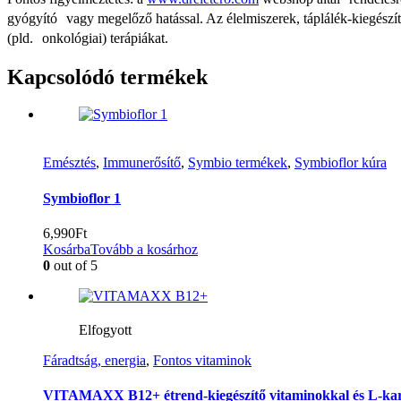
gyógyító vagy megelőző hatással. Az élelmiszerek, táplálék-kiegészí
(pld. onkológiai) terápiákat.
Kapcsolódó termékek
Emésztés
,
Immunerősítő
,
Symbio termékek
,
Symbioflor kúra
Symbioflor 1
6,990
Ft
Kosárba
Tovább a kosárhoz
0
out of 5
Elfogyott
Fáradtság, energia
,
Fontos vitaminok
VITAMAXX B12+ étrend-kiegészítő vitaminokkal és L-kar