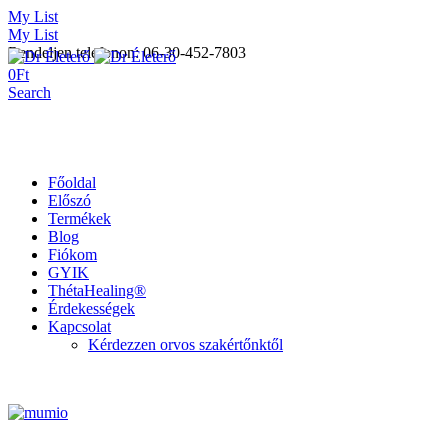
My List
My List
Rendeljen telefonon: 06-30-452-7803
0
Ft
Search
Főoldal
Előszó
Termékek
Blog
Fiókom
GYIK
ThétaHealing®
Érdekességek
Kapcsolat
Kérdezzen orvos szakértőnktől