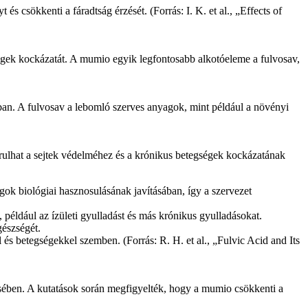
s csökkenti a fáradtság érzését. (Forrás: I. K. et al., „Effects of
égek kockázatát. A mumio egyik legfontosabb alkotóeleme a fulvosav,
ában. A fulvosav a lebomló szerves anyagok, mint például a növényi
árulhat a sejtek védelméhez és a krónikus betegségek kockázatának
gok biológiai hasznosulásának javításában, így a szervezet
például az ízületi gyulladást és más krónikus gyulladásokat.
gészségét.
s betegségekkel szemben. (Forrás: R. H. et al., „Fulvic Acid and Its
ésében. A kutatások során megfigyelték, hogy a mumio csökkenti a