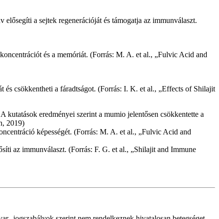
elősegíti a sejtek regenerációját és támogatja az immunválaszt.
oncentrációt és a memóriát. (Forrás: M. A. et al., „Fulvic Acid and
 csökkentheti a fáradtságot. (Forrás: I. K. et al., „Effects of Shilajit
A kutatások eredményei szerint a mumio jelentősen csökkentette a
h, 2019)
oncentráció képességét. (Forrás: M. A. et al., „Fulvic Acid and
ti az immunválaszt. (Forrás: F. G. et al., „Shilajit and Immune
ar jogszabályok szerint nem rendelkeznek hivatalosan betegséget