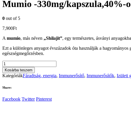
Mumio -330mg/kapszula,40%-os
0
out of 5
7,900
Ft
A
mumio
, más néven
„Shilajit”
, egy természetes, ásványi anyagokba
Ezt a különleges anyagot évszázadok óta használják a hagyományos g
egészségmegőrzésben.
Mumio
-330mg/kapszula,40%-
Kosárba teszem
os
Kategóriák
Fáradtság, energia
,
Immunerősítő
,
Immunerősítők
,
Izületi 
fulvosavval
90db.
Share:
mennyiség
Facebook
Twitter
Pinterest