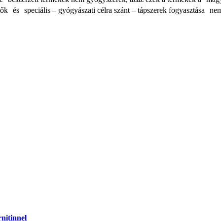
tők és speciális – gyógyászati célra szánt – tápszerek fogyasztása n
nitinnel