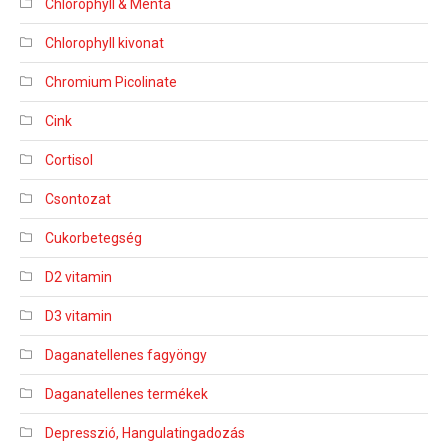
Chlorophyll & Menta
Chlorophyll kivonat
Chromium Picolinate
Cink
Cortisol
Csontozat
Cukorbetegség
D2 vitamin
D3 vitamin
Daganatellenes fagyöngy
Daganatellenes termékek
Depresszió, Hangulatingadozás