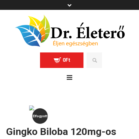
0
Ft
Elfogyott
Gingko Biloba 120mg-os