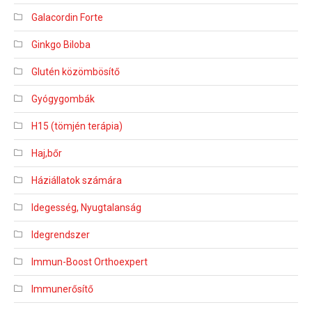
Galacordin Forte
Ginkgo Biloba
Glutén közömbösítő
Gyógygombák
H15 (tömjén terápia)
Haj,bőr
Háziállatok számára
Idegesség, Nyugtalanság
Idegrendszer
Immun-Boost Orthoexpert
Immunerősítő