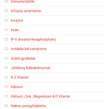
Immunerősítők
Infúziós artemisinin
Inozytol
Inulin
IP-6 (Inositol Hexaphosphate)
Irritábilis bél szindróma
Izületi gyulladás
Jótékony Bélbaktériumok
K-2 Vitamin
Kálcium
Kálcium ,Cink , Magnézium & D Vitamin
Kalinor pezsgőtabletta