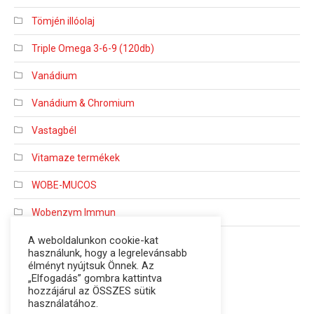
Tömjén illóolaj
Triple Omega 3-6-9 (120db)
Vanádium
Vanádium & Chromium
Vastagbél
Vitamaze termékek
WOBE-MUCOS
Wobenzym Immun
Wobenzyme
A weboldalunkon cookie-kat
használunk, hogy a legrelevánsabb
élményt nyújtsuk Önnek. Az
„Elfogadás” gombra kattintva
hozzájárul az ÖSSZES sütik
használatához.