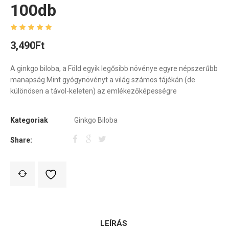
100db
3,490
Ft
A ginkgo biloba, a Föld egyik legősibb növénye egyre népszerűbb
manapság.Mint gyógynövényt a világ számos tájékán (de
különösen a távol-keleten) az emlékezőképességre
Kategoriak
Ginkgo Biloba
Share:
LEÍRÁS