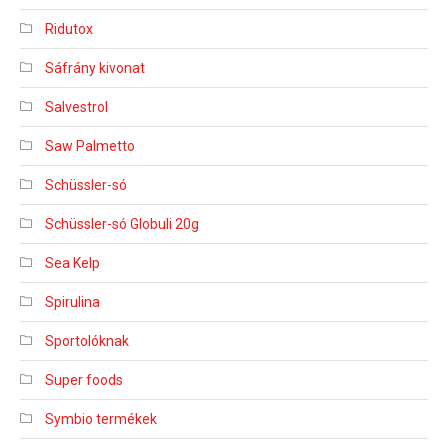
Ridutox
Sáfrány kivonat
Salvestrol
Saw Palmetto
Schüssler-só
Schüssler-só Globuli 20g
Sea Kelp
Spirulina
Sportolóknak
Super foods
Symbio termékek