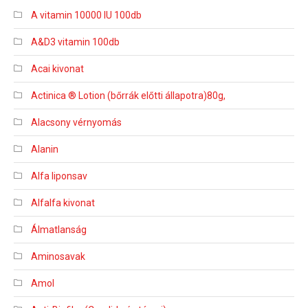
A vitamin 10000 IU 100db
A&D3 vitamin 100db
Acai kivonat
Actinica ® Lotion (bőrrák előtti állapotra)80g,
Alacsony vérnyomás
Alanin
Alfa liponsav
Alfalfa kivonat
Álmatlanság
Aminosavak
Amol