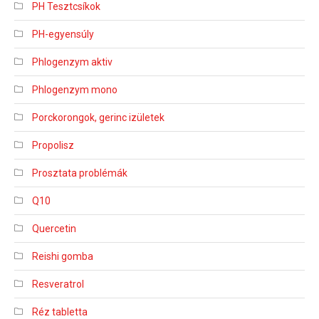
PH Tesztcsíkok
PH-egyensúly
Phlogenzym aktiv
Phlogenzym mono
Porckorongok, gerinc izületek
Propolisz
Prosztata problémák
Q10
Quercetin
Reishi gomba
Resveratrol
Réz tabletta